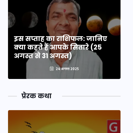
इस सप्ताह का राशिफल: जानिए
इ
क्या कहते हैं आपके सितारे (25
क्
अगस्त से 31 अगस्त)
अग
24 अगस्त 2025
प्रेरक कथा