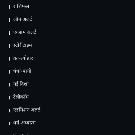
राशिफल
जॉब अलर्ट
एग्जाम अलर्ट
स्टोरीटाइम
व्रत-त्योहार
धंधा-पानी
नई दिशा
टेलीकॉम
ए​डमिशन अलर्ट
धर्म-अध्यात्म