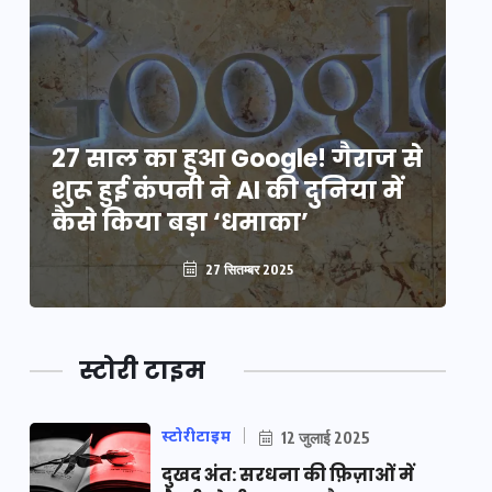
े
27 साल का हुआ Google! गैराज से
2
शुरू हुई कंपनी ने AI की दुनिया में
शु
कैसे किया बड़ा ‘धमाका’
कै
27 सितम्बर 2025
स्टोरी टाइम
स्टोरीटाइम
12 जुलाई 2025
दुखद अंत: सरधना की फ़िज़ाओं में