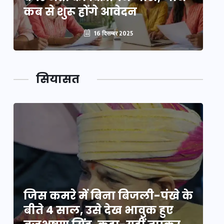
कब से शुरू होंगे आवेदन
कब
16 दिसम्बर 2025
सियासत
े
जिस कमरे में बिना बिजली-पंखे के
जि
बीते 4 साल, उसे देख भावुक हुए
बी