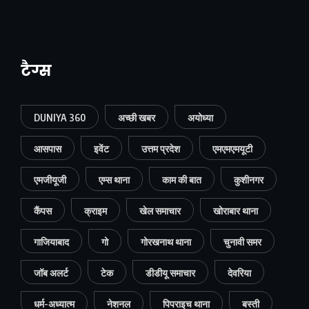
टैग्स
DUNIYA 360
अच्छी खबर
अयोध्या
आसपास
इवेंट
उत्तम प्रदेश
एमएमएमयूटी
एमजीयूजी
एम्स थाना
काम की बात
कुशीनगर
कैंपस
क्राइम
खेल समाचार
खोराबार थाना
गाजियाबाद
गो
गोरखनाथ थाना
चुनावी समर
जॉब अलर्ट
टेक
डीडीयू समाचार
देवरिया
धर्म-अध्यात्म
नेशनल
पिपराइच थाना
बस्ती