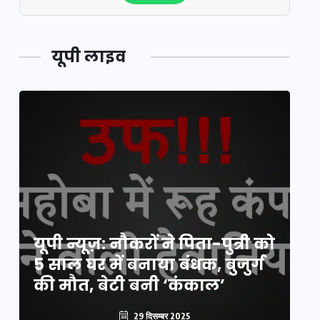
यूपी लाइव
य
यूपी न्यूज़: नौकरों ने पिता-पुत्री को
मि
5 साल घर में बनाया बंधक, बुजुर्ग
वै
की मौत, बेटी बनी ‘कंकाल’
क
29 दिसम्बर 2025