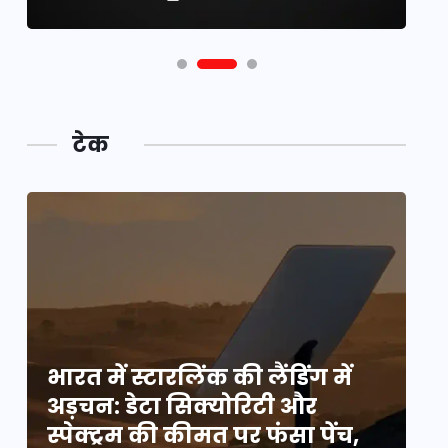
टेक
भारत में स्टारलिंक की लैंडिंग में
भा
अड़चन: डेटा सिक्योरिटी और
अ
स्पेक्ट्रम की कीमत पर फंसा पेंच,
स्