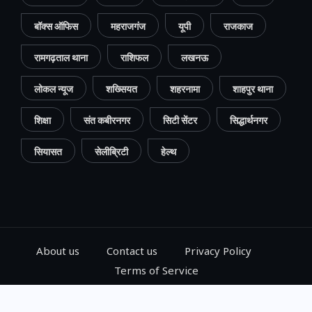
बॉक्स ऑफिस
महराजगंज
यूपी
राजकाज
रामगढ़ताल थाना
राशिफल
लखनऊ
लोकल न्यूज
शख्सियत
शहरनामा
शाहपुर थाना
शिक्षा
संत कबीरनगर
सिटी सेंटर
सिद्धार्थनगर
सियासत
सेलीब्रिटी
हेल्थ
About us
Contact us
Privacy Policy
Terms of Service
© 2024, Go Gorakhpur, All Rights Reserved.