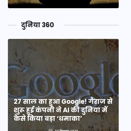
दुनिया 360
े
27 साल का हुआ Google! गैराज से
2
शुरू हुई कंपनी ने AI की दुनिया में
शु
कैसे किया बड़ा ‘धमाका’
कै