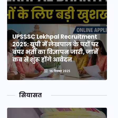
UPSSSC Lekhpal Recruitment
U
2025: यूपी में लेखपाल के पदों पर
20
बंपर भर्ती का विज्ञापन जारी, जानें
बं
कब से शुरू होंगे आवेदन
कब
16 दिसम्बर 2025
सियासत