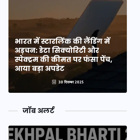
भारत में स्टारलिंक की लैंडिंग में
भा
अड़चन: डेटा सिक्योरिटी और
अ
स्पेक्ट्रम की कीमत पर फंसा पेंच,
स्
आया बड़ा अपडेट
आ
30 दिसम्बर 2025
जॉब अलर्ट