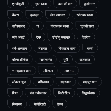
एमजीयूजी
एम्स थाना
काम की बात
कुशीनगर
कैंपस
क्राइम
खेल समाचार
खोराबार थाना
गाजियाबाद
गो
गोरखनाथ थाना
चुनावी समर
जॉब अलर्ट
टेक
डीडीयू समाचार
देवरिया
धर्म-अध्यात्म
नेशनल
पिपराइच थाना
बस्ती
बॉक्स ऑफिस
महराजगंज
यूपी
राजकाज
रामगढ़ताल थाना
राशिफल
लखनऊ
लोकल न्यूज
शख्सियत
शहरनामा
शाहपुर थाना
शिक्षा
संत कबीरनगर
सिटी सेंटर
सिद्धार्थनगर
सियासत
सेलीब्रिटी
हेल्थ