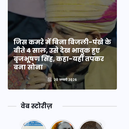
े
जिस कमरे में बिना बिजली-पंखे के
जि
बीते 4 साल, उसे देख भावुक हुए
बी
बृजभूषण सिंह, कहा-यहीं तपकर
ब
बना सोना
ब
20 जनवरी 2026
वेब स्टोरीज़
नया
महाकुंभ
महाकुंभ