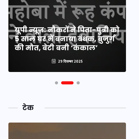
य
यूपी न्यूज़: नौकरों ने पिता-पुत्री को
मि
5 साल घर में बनाया बंधक, बुजुर्ग
वै
की मौत, बेटी बनी ‘कंकाल’
क
29 दिसम्बर 2025
टेक