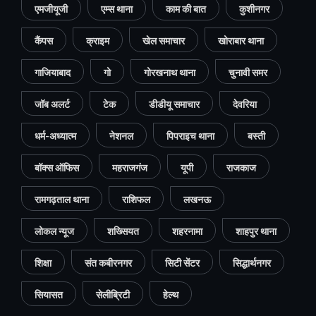
एमजीयूजी
एम्स थाना
काम की बात
कुशीनगर
कैंपस
क्राइम
खेल समाचार
खोराबार थाना
गाजियाबाद
गो
गोरखनाथ थाना
चुनावी समर
जॉब अलर्ट
टेक
डीडीयू समाचार
देवरिया
धर्म-अध्यात्म
नेशनल
पिपराइच थाना
बस्ती
बॉक्स ऑफिस
महराजगंज
यूपी
राजकाज
रामगढ़ताल थाना
राशिफल
लखनऊ
लोकल न्यूज
शख्सियत
शहरनामा
शाहपुर थाना
शिक्षा
संत कबीरनगर
सिटी सेंटर
सिद्धार्थनगर
सियासत
सेलीब्रिटी
हेल्थ