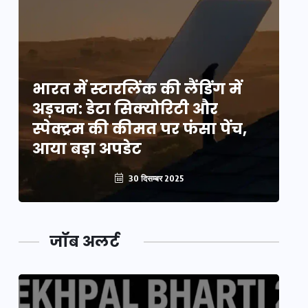
भारत में स्टारलिंक की लैंडिंग में
भा
अड़चन: डेटा सिक्योरिटी और
अ
स्पेक्ट्रम की कीमत पर फंसा पेंच,
स्
आया बड़ा अपडेट
आ
30 दिसम्बर 2025
जॉब अलर्ट