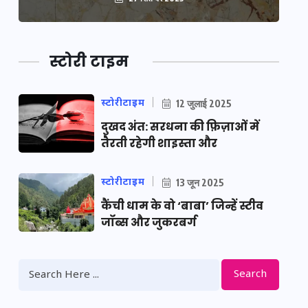
स्टोरी टाइम
स्टोरीटाइम
12 जुलाई 2025
दुखद अंत: सरधना की फ़िज़ाओं में
तैरती रहेगी शाइस्ता और
स्टोरीटाइम
13 जून 2025
कैंची धाम के वो ‘बाबा’ जिन्हें स्टीव
जॉब्स और जुकरबर्ग
Search