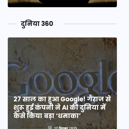
दुनिया 360
े
27 साल का हुआ Google! गैराज से
2
शुरू हुई कंपनी ने AI की दुनिया में
शु
कैसे किया बड़ा ‘धमाका’
कै
27 सितम्बर 2025