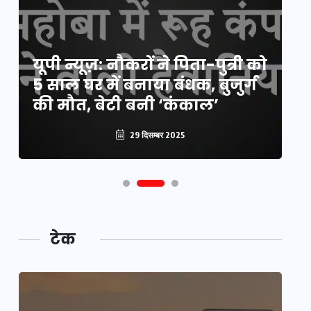
य
यूपी न्यूज़: नौकरों ने पिता-पुत्री को
मि
5 साल घर में बनाया बंधक, बुजुर्ग
वै
की मौत, बेटी बनी ‘कंकाल’
क
29 दिसम्बर 2025
टेक