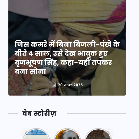
े
जिस कमरे में बिना बिजली-पंखे के
जि
बीते 4 साल, उसे देख भावुक हुए
बी
बृजभूषण सिंह, कहा-यहीं तपकर
ब
बना सोना
ब
20 जनवरी 2026
वेब स्टोरीज़
नया
महाकुंभ
महाकुंभ