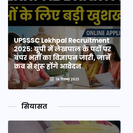
UPSSSC Lekhpal Recruitment
U
2025: यूपी में लेखपाल के पदों पर
20
बंपर भर्ती का विज्ञापन जारी, जानें
बं
कब से शुरू होंगे आवेदन
कब
16 दिसम्बर 2025
सियासत