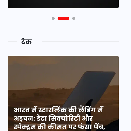
टेक
भारत में स्टारलिंक की लैंडिंग में
भा
अड़चन: डेटा सिक्योरिटी और
अ
स्पेक्ट्रम की कीमत पर फंसा पेंच,
स्