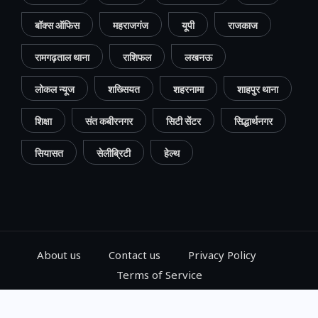
बॉक्स ऑफिस
महराजगंज
यूपी
राजकाज
रामगढ़ताल थाना
राशिफल
लखनऊ
लोकल न्यूज
शख्सियत
शहरनामा
शाहपुर थाना
शिक्षा
संत कबीरनगर
सिटी सेंटर
सिद्धार्थनगर
सियासत
सेलीब्रिटी
हेल्थ
About us
Contact us
Privacy Policy
Terms of Service
© 2024, Go Gorakhpur, All Rights Reserved.