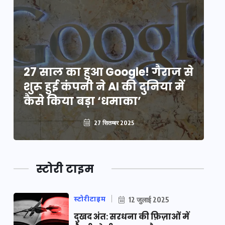
े
27 साल का हुआ Google! गैराज से
2
शुरू हुई कंपनी ने AI की दुनिया में
शु
कैसे किया बड़ा ‘धमाका’
कै
27 सितम्बर 2025
स्टोरी टाइम
स्टोरीटाइम
12 जुलाई 2025
दुखद अंत: सरधना की फ़िज़ाओं में