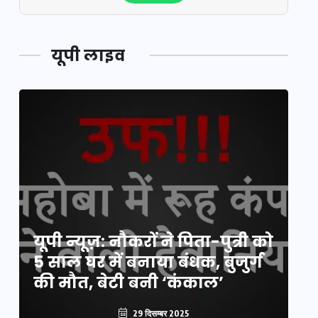
यूपी लाइव
य
यूपी न्यूज़: नौकरों ने पिता-पुत्री को
मि
5 साल घर में बनाया बंधक, बुजुर्ग
वै
की मौत, बेटी बनी ‘कंकाल’
क
29 दिसम्बर 2025