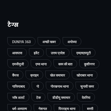
टैग्स
DUNIYA 360
अच्छी खबर
अयोध्या
आसपास
इवेंट
उत्तम प्रदेश
एमएमएमयूटी
एमजीयूजी
एम्स थाना
काम की बात
कुशीनगर
कैंपस
क्राइम
खेल समाचार
खोराबार थाना
गाजियाबाद
गो
गोरखनाथ थाना
चुनावी समर
जॉब अलर्ट
टेक
डीडीयू समाचार
देवरिया
धर्म-अध्यात्म
नेशनल
पिपराइच थाना
बस्ती