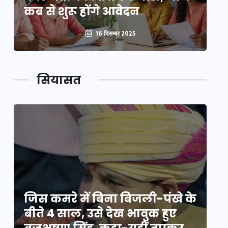
कब से शुरू होंगे आवेदन
कब
16 दिसम्बर 2025
सियासत
े
जिस कमरे में बिना बिजली-पंखे के
जि
बीते 4 साल, उसे देख भावुक हुए
बी