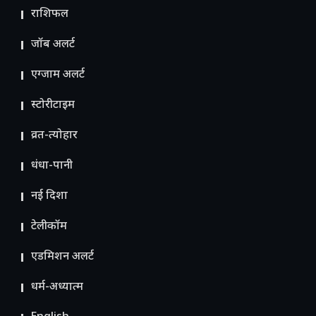
राशिफल
जॉब अलर्ट
एग्जाम अलर्ट
स्टोरीटाइम
व्रत-त्योहार
धंधा-पानी
नई दिशा
टेलीकॉम
ए​डमिशन अलर्ट
धर्म-अध्यात्म