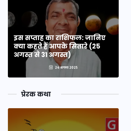
इस सप्ताह का राशिफल: जानिए
इ
क्या कहते हैं आपके सितारे (25
क्
अगस्त से 31 अगस्त)
अग
24 अगस्त 2025
प्रेरक कथा