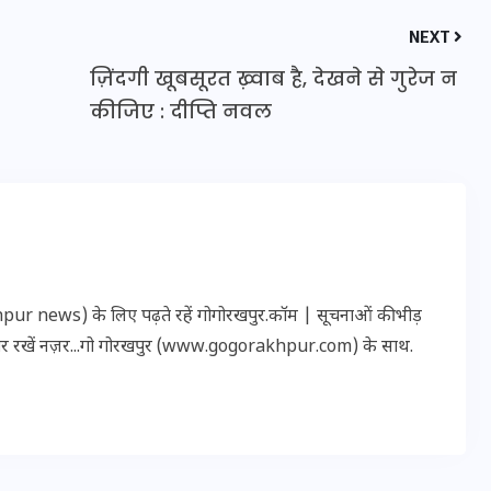
NEXT
ज़िंदगी खूबसूरत ख़्वाब है, देखने से गुरेज न
कीजिए : दीप्ति नवल
r news) के लिए पढ़ते रहें गोगोरखपुर.कॉम | सूचनाओं की भीड़
भारत में स्टारलिंक की लैंडिंग में
पर रखें नज़र...गो गोरखपुर (www.gogorakhpur.com) के साथ.
अड़चन: डेटा सिक्योरिटी और
स्पेक्ट्रम की कीमत पर फंसा पेंच,
आया बड़ा अपडेट
30 दिसम्बर 2025