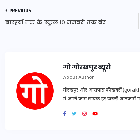
PREVIOUS
बारहवीं तक के स्कूल 10 जनवरी तक बंद
गो गोरखपुर ब्यूरो
About Author
गोरखपुर और आसपास की खबरों (gorakhpu
भारत में स्टारलिंक की लैंडिंग में
में अपने काम लायक हर जरूरी जानकारी 
अड़चन: डेटा सिक्योरिटी और
स्पेक्ट्रम की कीमत पर फंसा पेंच,
आया बड़ा अपडेट
30 दिसम्बर 2025