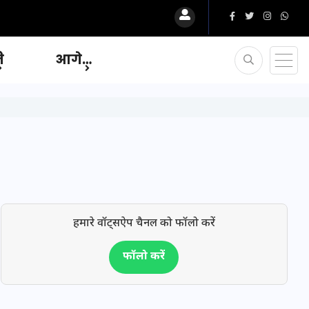
ि
आगे…
हमारे वॉट्सऐप चैनल को फॉलो करें
फॉलो करें