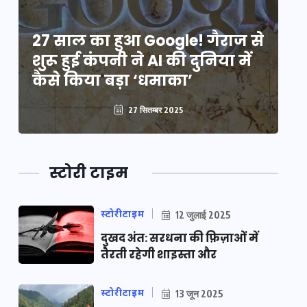
े
27 साल का हुआ Google! गैराज से
2
शुरू हुई कंपनी ने AI की दुनिया में
शु
कैसे किया बड़ा ‘धमाका’
कै
27 सितम्बर 2025
स्टोरी टाइम
स्टोरीटाइम
12 जुलाई 2025
दुखद अंत: सरधना की फ़िज़ाओं में
तैरती रहेगी शाइस्ता और
स्टोरीटाइम
13 जून 2025