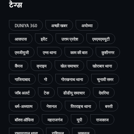
टैग्स
DUNIYA 360
अच्छी खबर
अयोध्या
आसपास
इवेंट
उत्तम प्रदेश
एमएमएमयूटी
एमजीयूजी
एम्स थाना
काम की बात
कुशीनगर
कैंपस
क्राइम
खेल समाचार
खोराबार थाना
गाजियाबाद
गो
गोरखनाथ थाना
चुनावी समर
जॉब अलर्ट
टेक
डीडीयू समाचार
देवरिया
धर्म-अध्यात्म
नेशनल
पिपराइच थाना
बस्ती
बॉक्स ऑफिस
महराजगंज
यूपी
राजकाज
रामगढ़ताल थाना
राशिफल
लखनऊ