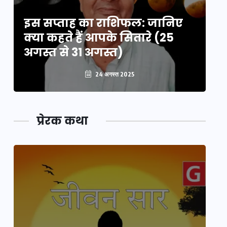
इस सप्ताह का राशिफल: जानिए
इ
क्या कहते हैं आपके सितारे (25
क्
अगस्त से 31 अगस्त)
अग
24 अगस्त 2025
प्रेरक कथा