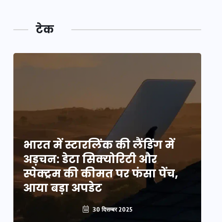
टेक
भारत में स्टारलिंक की लैंडिंग में
भा
अड़चन: डेटा सिक्योरिटी और
अ
स्पेक्ट्रम की कीमत पर फंसा पेंच,
स्
आया बड़ा अपडेट
आ
30 दिसम्बर 2025