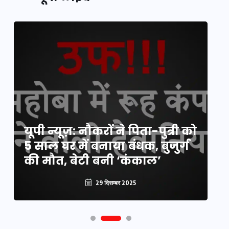
य
यूपी न्यूज़: नौकरों ने पिता-पुत्री को
मि
5 साल घर में बनाया बंधक, बुजुर्ग
वै
की मौत, बेटी बनी ‘कंकाल’
क
29 दिसम्बर 2025