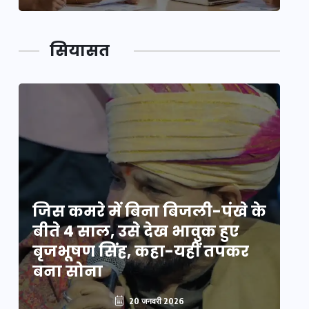
सियासत
े
जिस कमरे में बिना बिजली-पंखे के
जि
बीते 4 साल, उसे देख भावुक हुए
बी
बृजभूषण सिंह, कहा-यहीं तपकर
ब
बना सोना
ब
20 जनवरी 2026