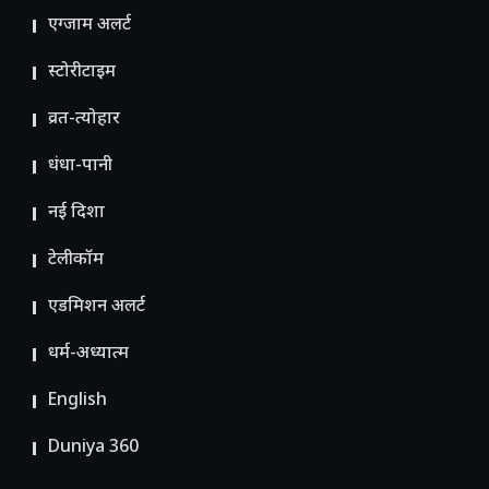
एग्जाम अलर्ट
स्टोरीटाइम
व्रत-त्योहार
धंधा-पानी
नई दिशा
टेलीकॉम
ए​डमिशन अलर्ट
धर्म-अध्यात्म
English
Duniya 360