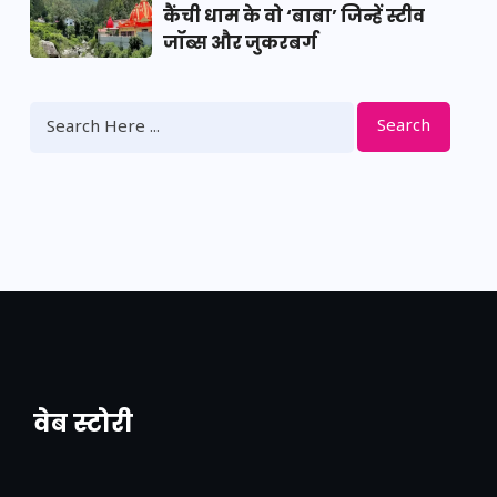
कैंची धाम के वो ‘बाबा’ जिन्हें स्टीव
जॉब्स और जुकरबर्ग
Search
वेब स्टोरी
नया एक्सप्रेसवे: पूर्वांचल का लक, डेवलपमेंट का
लिंक