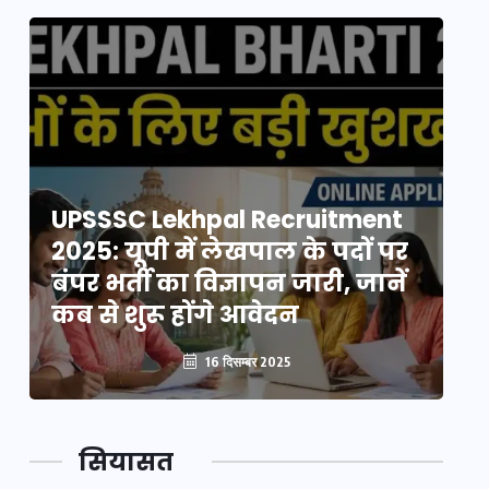
UPSSSC Lekhpal Recruitment
U
2025: यूपी में लेखपाल के पदों पर
20
बंपर भर्ती का विज्ञापन जारी, जानें
बं
कब से शुरू होंगे आवेदन
कब
16 दिसम्बर 2025
सियासत