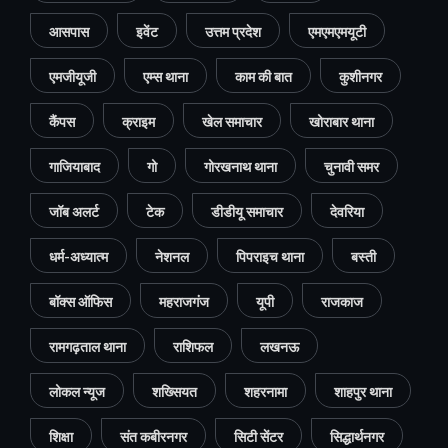
आसपास
इवेंट
उत्तम प्रदेश
एमएमएमयूटी
एमजीयूजी
एम्स थाना
काम की बात
कुशीनगर
कैंपस
क्राइम
खेल समाचार
खोराबार थाना
गाजियाबाद
गो
गोरखनाथ थाना
चुनावी समर
जॉब अलर्ट
टेक
डीडीयू समाचार
देवरिया
धर्म-अध्यात्म
नेशनल
पिपराइच थाना
बस्ती
बॉक्स ऑफिस
महराजगंज
यूपी
राजकाज
रामगढ़ताल थाना
राशिफल
लखनऊ
लोकल न्यूज
शख्सियत
शहरनामा
शाहपुर थाना
शिक्षा
संत कबीरनगर
सिटी सेंटर
सिद्धार्थनगर