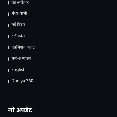
व्रत-त्योहार
धंधा-पानी
नई दिशा
टेलीकॉम
ए​डमिशन अलर्ट
धर्म-अध्यात्म
English
Duniya 360
गो अपडेट