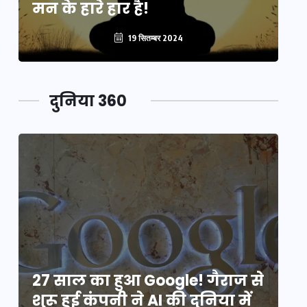
मन के हारे हार है!
मन
19 सितम्बर 2024
दुनिया 360
े
27 साल का हुआ Google! गैराज से
2
शुरू हुई कंपनी ने AI की दुनिया में
शु