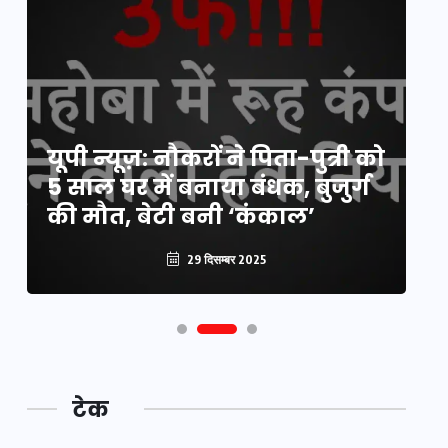
य
यूपी न्यूज़: नौकरों ने पिता-पुत्री को
मि
5 साल घर में बनाया बंधक, बुजुर्ग
वै
की मौत, बेटी बनी ‘कंकाल’
क
29 दिसम्बर 2025
टेक