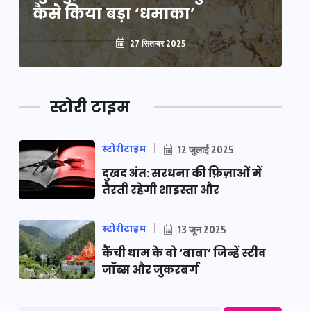
कैसे किया बड़ा ‘धमाका’
कै
27 सितम्बर 2025
स्टोरी टाइम
स्टोरीटाइम
12 जुलाई 2025
दुखद अंत: सरधना की फ़िज़ाओं में
तैरती रहेगी शाइस्ता और
स्टोरीटाइम
13 जून 2025
कैंची धाम के वो ‘बाबा’ जिन्हें स्टीव
जॉब्स और जुकरबर्ग