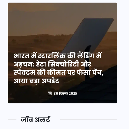
भारत में स्टारलिंक की लैंडिंग में
भा
अड़चन: डेटा सिक्योरिटी और
अ
स्पेक्ट्रम की कीमत पर फंसा पेंच,
स्
आया बड़ा अपडेट
आ
30 दिसम्बर 2025
जॉब अलर्ट