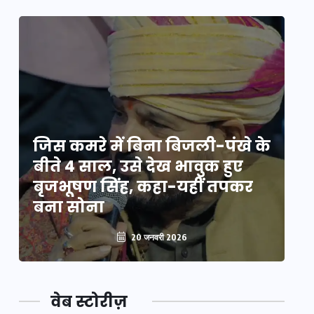
े
जिस कमरे में बिना बिजली-पंखे के
जि
बीते 4 साल, उसे देख भावुक हुए
बी
बृजभूषण सिंह, कहा-यहीं तपकर
ब
बना सोना
ब
20 जनवरी 2026
वेब स्टोरीज़