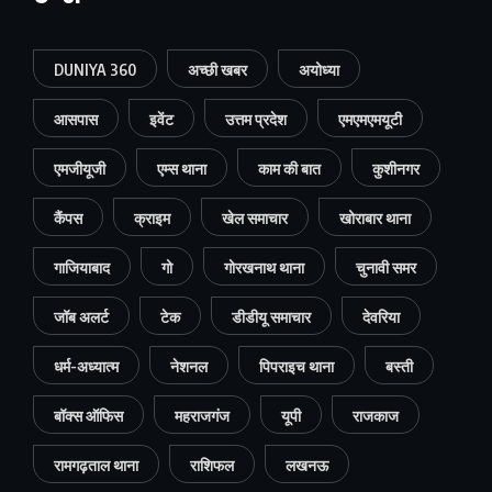
DUNIYA 360
अच्छी खबर
अयोध्या
आसपास
इवेंट
उत्तम प्रदेश
एमएमएमयूटी
एमजीयूजी
एम्स थाना
काम की बात
कुशीनगर
कैंपस
क्राइम
खेल समाचार
खोराबार थाना
गाजियाबाद
गो
गोरखनाथ थाना
चुनावी समर
जॉब अलर्ट
टेक
डीडीयू समाचार
देवरिया
धर्म-अध्यात्म
नेशनल
पिपराइच थाना
बस्ती
बॉक्स ऑफिस
महराजगंज
यूपी
राजकाज
रामगढ़ताल थाना
राशिफल
लखनऊ