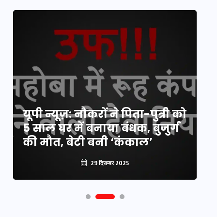
य
यूपी न्यूज़: नौकरों ने पिता-पुत्री को
मि
5 साल घर में बनाया बंधक, बुजुर्ग
वै
की मौत, बेटी बनी ‘कंकाल’
क
29 दिसम्बर 2025