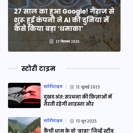
े
27 साल का हुआ Google! गैराज से
2
शुरू हुई कंपनी ने AI की दुनिया में
शु
कैसे किया बड़ा ‘धमाका’
कै
27 सितम्बर 2025
स्टोरी टाइम
स्टोरीटाइम
12 जुलाई 2025
दुखद अंत: सरधना की फ़िज़ाओं में
तैरती रहेगी शाइस्ता और
स्टोरीटाइम
13 जून 2025
कैंची धाम के वो ‘बाबा’ जिन्हें स्टीव