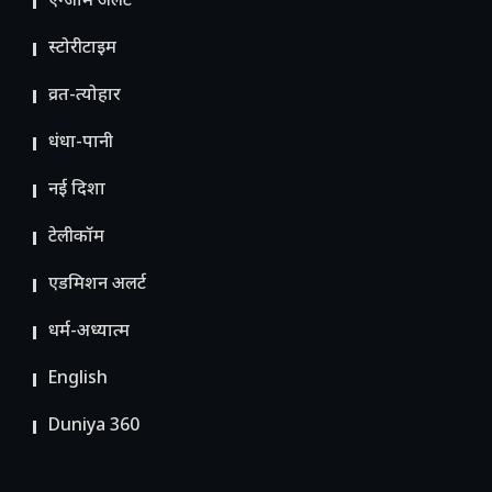
एग्जाम अलर्ट
स्टोरीटाइम
व्रत-त्योहार
धंधा-पानी
नई दिशा
टेलीकॉम
ए​डमिशन अलर्ट
धर्म-अध्यात्म
English
Duniya 360