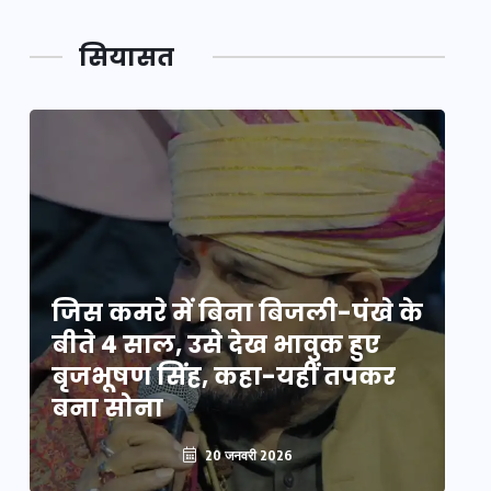
सियासत
े
जिस कमरे में बिना बिजली-पंखे के
जि
बीते 4 साल, उसे देख भावुक हुए
बी
बृजभूषण सिंह, कहा-यहीं तपकर
ब
बना सोना
ब
20 जनवरी 2026