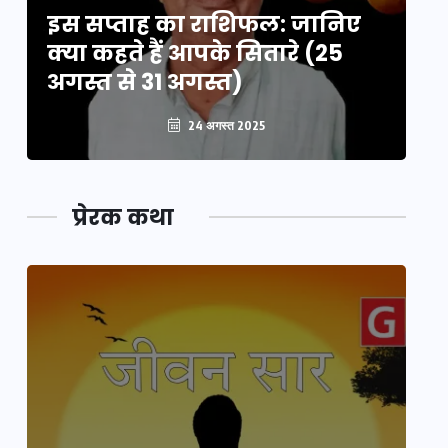
इस सप्ताह का राशिफल: जानिए
इ
क्या कहते हैं आपके सितारे (25
क्
अगस्त से 31 अगस्त)
अग
24 अगस्त 2025
प्रेरक कथा