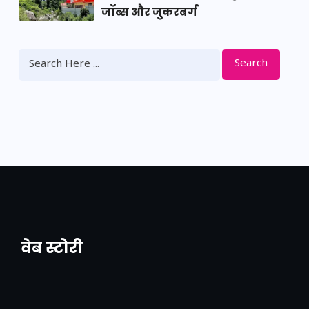
जॉब्स और जुकरबर्ग
Search
वेब स्टोरी
नया एक्सप्रेसवे: पूर्वांचल का लक, डेवलपमेंट का
लिंक