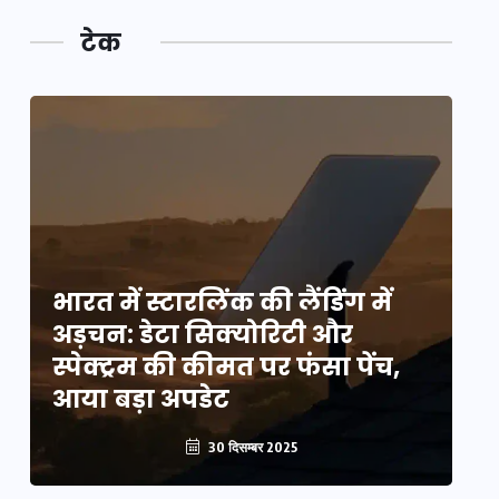
टेक
भारत में स्टारलिंक की लैंडिंग में
भा
अड़चन: डेटा सिक्योरिटी और
अ
स्पेक्ट्रम की कीमत पर फंसा पेंच,
स्
आया बड़ा अपडेट
आ
30 दिसम्बर 2025