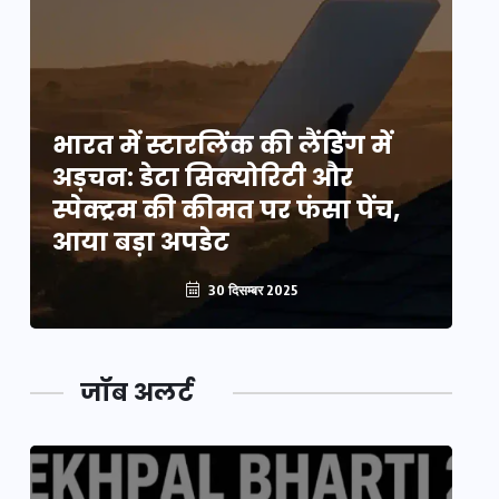
भारत में स्टारलिंक की लैंडिंग में
भा
अड़चन: डेटा सिक्योरिटी और
अ
स्पेक्ट्रम की कीमत पर फंसा पेंच,
स्
आया बड़ा अपडेट
आ
30 दिसम्बर 2025
जॉब अलर्ट