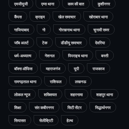
एमजीयूजी
एम्स थाना
काम की बात
कुशीनगर
कैंपस
क्राइम
खेल समाचार
खोराबार थाना
गाजियाबाद
गो
गोरखनाथ थाना
चुनावी समर
जॉब अलर्ट
टेक
डीडीयू समाचार
देवरिया
धर्म-अध्यात्म
नेशनल
पिपराइच थाना
बस्ती
बॉक्स ऑफिस
महराजगंज
यूपी
राजकाज
रामगढ़ताल थाना
राशिफल
लखनऊ
लोकल न्यूज
शख्सियत
शहरनामा
शाहपुर थाना
शिक्षा
संत कबीरनगर
सिटी सेंटर
सिद्धार्थनगर
सियासत
सेलीब्रिटी
हेल्थ