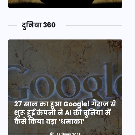
दुनिया 360
े
27 साल का हुआ Google! गैराज से
2
शुरू हुई कंपनी ने AI की दुनिया में
शु
कैसे किया बड़ा ‘धमाका’
कै
27 सितम्बर 2025