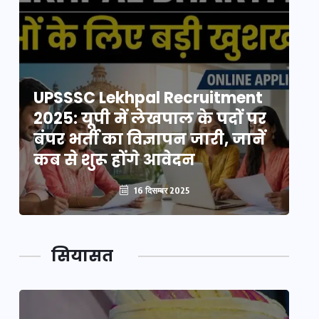
UPSSSC Lekhpal Recruitment
U
2025: यूपी में लेखपाल के पदों पर
20
बंपर भर्ती का विज्ञापन जारी, जानें
बं
कब से शुरू होंगे आवेदन
कब
16 दिसम्बर 2025
सियासत