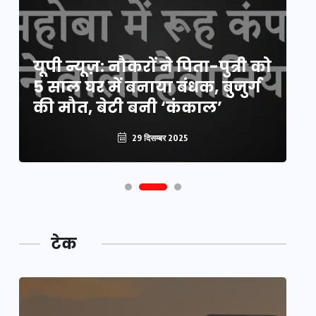
य
यूपी न्यूज़: नौकरों ने पिता-पुत्री को
मि
5 साल घर में बनाया बंधक, बुजुर्ग
वै
की मौत, बेटी बनी ‘कंकाल’
क
29 दिसम्बर 2025
टेक