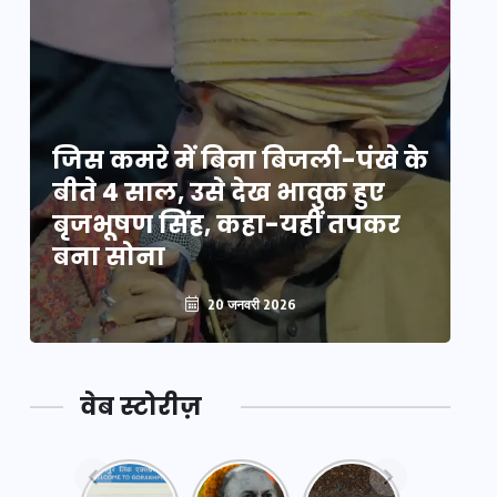
े
जिस कमरे में बिना बिजली-पंखे के
जि
बीते 4 साल, उसे देख भावुक हुए
बी
बृजभूषण सिंह, कहा-यहीं तपकर
ब
बना सोना
ब
20 जनवरी 2026
वेब स्टोरीज़
नया
महाकुंभ
महाकुंभ