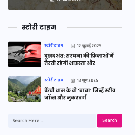
स्टोरी टाइम
स्टोरीटाइम
12 जुलाई 2025
दुखद अंत: सरधना की फ़िज़ाओं में
तैरती रहेगी शाइस्ता और
स्टोरीटाइम
13 जून 2025
कैंची धाम के वो ‘बाबा’ जिन्हें स्टीव
जॉब्स और जुकरबर्ग
Search