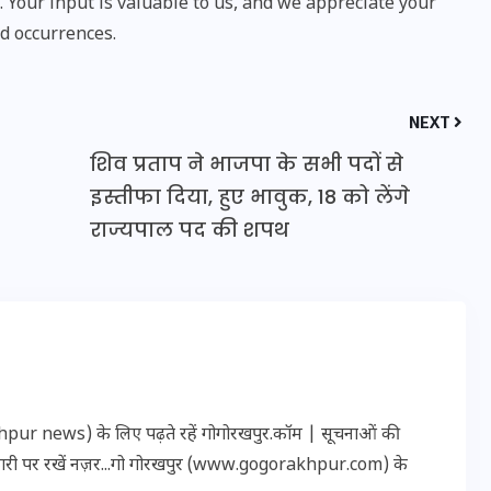
Your input is valuable to us, and we appreciate your
d occurrences.
NEXT
शिव प्रताप ने भाजपा के सभी पदों से
इस्तीफा दिया, हुए भावुक, 18 को लेंगे
राज्यपाल पद की शपथ
UPSSSC Lekhpal Recruitment
2025: यूपी में लेखपाल के पदों
पर बंपर भर्ती का विज्ञापन जारी,
r news) के लिए पढ़ते रहें गोगोरखपुर.कॉम | सूचनाओं की
जानें कब से शुरू होंगे आवेदन
कारी पर रखें नज़र...गो गोरखपुर (www.gogorakhpur.com) के