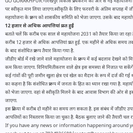
GO GORAKHPUR:गोरखपुर विकास प्राधिकरण की ओर से नई महायोजना 2031 त
पर स्वीकृत मान लिया जाएगा.स्वीकृति के लिए फरवरी के अंतिम सप्ताह में जीडी
महायोजना के प्रारूप को शासकीय समिति को भेजा जाएगा. उसके बाद महाय
12 हजार से अधिक आपत्तियां प्राप्त हुईं
बताते चलें कि करीब एक साल से महायोजना 2031 को तैयार किया जा रहा है. प्
करीब 12 हजार से अधिक आपत्तियां प्राप्त हुईं. एक महीने से अधिक समय 
के बाद संशोधित प्रारूप तैयार किया गया है.
जीडीए बोर्ड में रखे जाने वाले महायोजना के प्रारूप में कई बदलाव देखने को मिल 
कम किया जाएगा. विनियमितीकरण वाले क्षेत्र इस समस्या से निजात पा सकेंग
कई गांवों की पूरी जमीन खुला क्षेत्र एवं खेल का मैदान के रूप में दर्ज की ग
का कहना है कि संशोधित प्रारूप में जनता के हित का ध्यान रखा गया है. मह
भारत में स्टारलिंक की लैंडिंग में
को भेजा जाएगा. वहां से स्वीकृति मिलने के बाद आवास विभाग की ओर से इसक
जाएगा.
अड़चन: डेटा सिक्योरिटी और
इस प्रक्रिया में करीब दो महीने का समय लग सकता है. इस संबंध में जीडीए उपा
स्पेक्ट्रम की कीमत पर फंसा पेंच,
आपत्तियों का निस्तारण किया जा चुका है. बैठक बुलाए जाने की तैयारी चल रह
आया बड़ा अपडेट
If you have any news or information happening around yo
30 दिसम्बर 2025