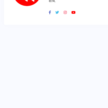
साथ.
16 दिसम्बर 2025
जिस कमरे में बिना बिजली-पंखे
के बीते 4 साल, उसे देख भावुक
हुए बृजभूषण सिंह, कहा-यहीं
तपकर बना सोना