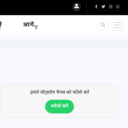
ि
आगे…
हमारे वॉट्सऐप चैनल को फॉलो करें
फॉलो करें