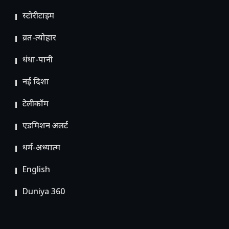
स्टोरीटाइम
व्रत-त्योहार
धंधा-पानी
नई दिशा
टेलीकॉम
ए​डमिशन अलर्ट
धर्म-अध्यात्म
English
Duniya 360