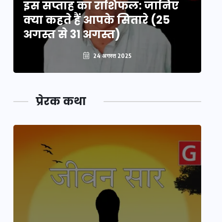
इस सप्ताह का राशिफल: जानिए
इ
क्या कहते हैं आपके सितारे (25
क्
अगस्त से 31 अगस्त)
अग
24 अगस्त 2025
प्रेरक कथा