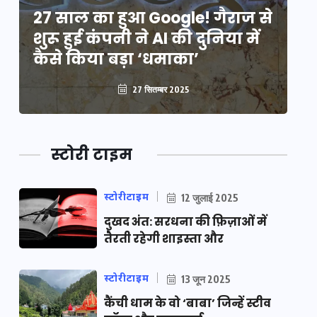
े
27 साल का हुआ Google! गैराज से
2
शुरू हुई कंपनी ने AI की दुनिया में
शु
कैसे किया बड़ा ‘धमाका’
कै
27 सितम्बर 2025
स्टोरी टाइम
स्टोरीटाइम
12 जुलाई 2025
दुखद अंत: सरधना की फ़िज़ाओं में
तैरती रहेगी शाइस्ता और
स्टोरीटाइम
13 जून 2025
कैंची धाम के वो ‘बाबा’ जिन्हें स्टीव