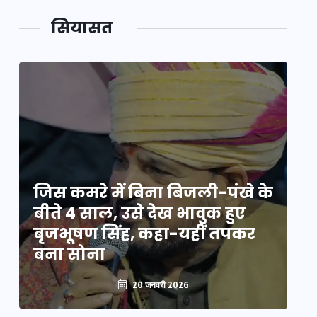
सियासत
े
जिस कमरे में बिना बिजली-पंखे के
जि
बीते 4 साल, उसे देख भावुक हुए
बी
बृजभूषण सिंह, कहा-यहीं तपकर
ब
बना सोना
ब
20 जनवरी 2026