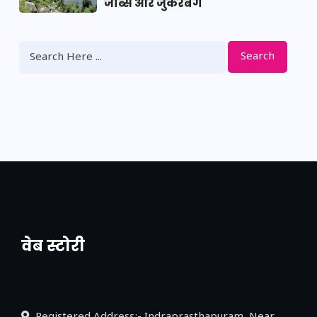
जॉब्स और जुकरबर्ग
Search
वेब स्टोरी
नया एक्सप्रेसवे: पूर्वांचल का लक, डेवलपमेंट का
लिंक