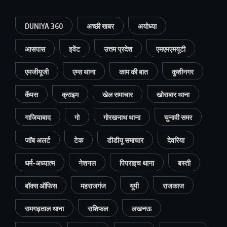
DUNIYA 360
अच्छी खबर
अयोध्या
आसपास
इवेंट
उत्तम प्रदेश
एमएमएमयूटी
एमजीयूजी
एम्स थाना
काम की बात
कुशीनगर
कैंपस
क्राइम
खेल समाचार
खोराबार थाना
गाजियाबाद
गो
गोरखनाथ थाना
चुनावी समर
जॉब अलर्ट
टेक
डीडीयू समाचार
देवरिया
धर्म-अध्यात्म
नेशनल
पिपराइच थाना
बस्ती
बॉक्स ऑफिस
महराजगंज
यूपी
राजकाज
रामगढ़ताल थाना
राशिफल
लखनऊ