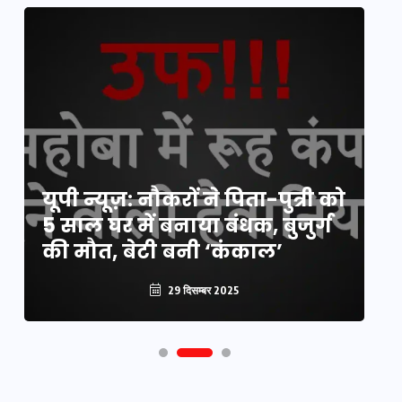
य
यूपी न्यूज़: नौकरों ने पिता-पुत्री को
मि
5 साल घर में बनाया बंधक, बुजुर्ग
वै
की मौत, बेटी बनी ‘कंकाल’
क
29 दिसम्बर 2025