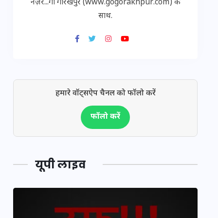
नज़र...गो गोरखपुर (www.gogorakhpur.com) के
साथ.
हमारे वॉट्सऐप चैनल को फॉलो करें
फॉलो करें
यूपी लाइव