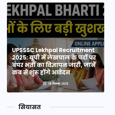
UPSSSC Lekhpal Recruitment
U
2025: यूपी में लेखपाल के पदों पर
20
बंपर भर्ती का विज्ञापन जारी, जानें
बं
कब से शुरू होंगे आवेदन
कब
16 दिसम्बर 2025
सियासत