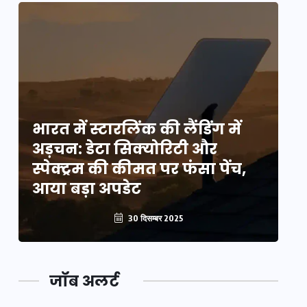
भारत में स्टारलिंक की लैंडिंग में
भा
अड़चन: डेटा सिक्योरिटी और
अ
स्पेक्ट्रम की कीमत पर फंसा पेंच,
स्
आया बड़ा अपडेट
आ
30 दिसम्बर 2025
जॉब अलर्ट