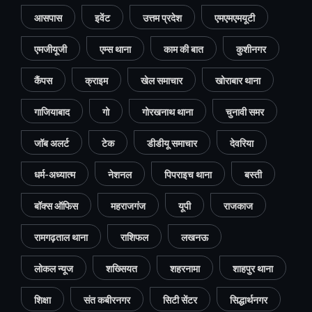
आसपास
इवेंट
उत्तम प्रदेश
एमएमएमयूटी
एमजीयूजी
एम्स थाना
काम की बात
कुशीनगर
कैंपस
क्राइम
खेल समाचार
खोराबार थाना
गाजियाबाद
गो
गोरखनाथ थाना
चुनावी समर
जॉब अलर्ट
टेक
डीडीयू समाचार
देवरिया
धर्म-अध्यात्म
नेशनल
पिपराइच थाना
बस्ती
बॉक्स ऑफिस
महराजगंज
यूपी
राजकाज
रामगढ़ताल थाना
राशिफल
लखनऊ
लोकल न्यूज
शख्सियत
शहरनामा
शाहपुर थाना
शिक्षा
संत कबीरनगर
सिटी सेंटर
सिद्धार्थनगर