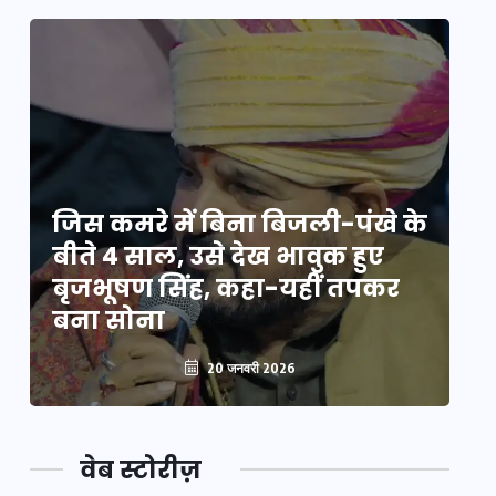
े
जिस कमरे में बिना बिजली-पंखे के
जि
बीते 4 साल, उसे देख भावुक हुए
बी
बृजभूषण सिंह, कहा-यहीं तपकर
ब
बना सोना
ब
20 जनवरी 2026
वेब स्टोरीज़