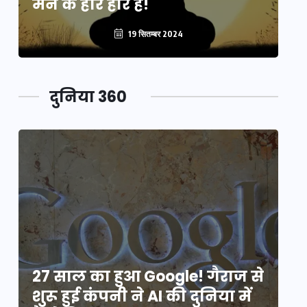
मन के हारे हार है!
मन
19 सितम्बर 2024
दुनिया 360
े
27 साल का हुआ Google! गैराज से
2
शुरू हुई कंपनी ने AI की दुनिया में
शु