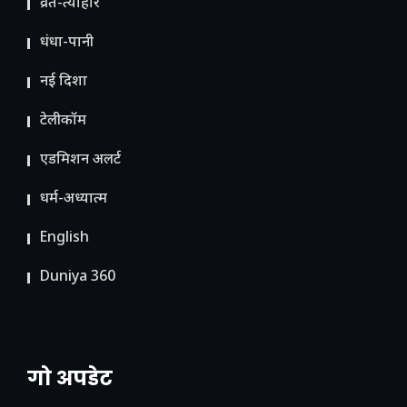
व्रत-त्योहार
धंधा-पानी
नई दिशा
टेलीकॉम
ए​डमिशन अलर्ट
धर्म-अध्यात्म
English
Duniya 360
गो अपडेट