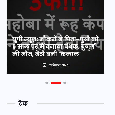
य
यूपी न्यूज़: नौकरों ने पिता-पुत्री को
मि
5 साल घर में बनाया बंधक, बुजुर्ग
वै
की मौत, बेटी बनी ‘कंकाल’
क
29 दिसम्बर 2025
टेक