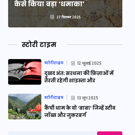
कैसे किया बड़ा ‘धमाका’
कै
27 सितम्बर 2025
स्टोरी टाइम
स्टोरीटाइम
12 जुलाई 2025
दुखद अंत: सरधना की फ़िज़ाओं में
तैरती रहेगी शाइस्ता और
स्टोरीटाइम
13 जून 2025
कैंची धाम के वो ‘बाबा’ जिन्हें स्टीव
जॉब्स और जुकरबर्ग