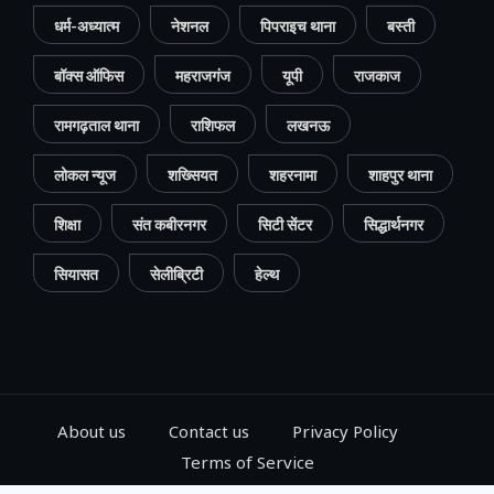
धर्म-अध्यात्म
नेशनल
पिपराइच थाना
बस्ती
बॉक्स ऑफिस
महराजगंज
यूपी
राजकाज
रामगढ़ताल थाना
राशिफल
लखनऊ
लोकल न्यूज
शख्सियत
शहरनामा
शाहपुर थाना
शिक्षा
संत कबीरनगर
सिटी सेंटर
सिद्धार्थनगर
सियासत
सेलीब्रिटी
हेल्थ
About us
Contact us
Privacy Policy
Terms of Service