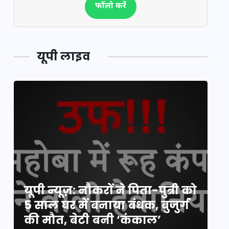
फॉलो करें
यूपी लाइव
य
यूपी न्यूज़: नौकरों ने पिता-पुत्री को
मि
5 साल घर में बनाया बंधक, बुजुर्ग
वै
की मौत, बेटी बनी ‘कंकाल’
क