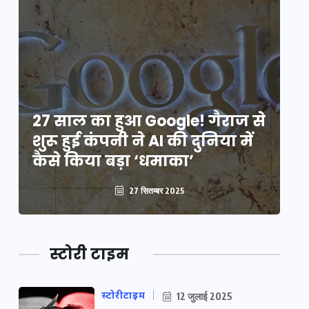
े
27 साल का हुआ Google! गैराज से
2
शुरू हुई कंपनी ने AI की दुनिया में
शु
कैसे किया बड़ा ‘धमाका’
कै
27 सितम्बर 2025
स्टोरी टाइम
स्टोरीटाइम
12 जुलाई 2025