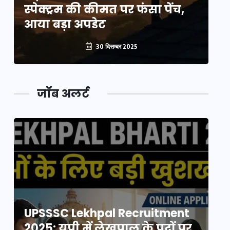
स्पेक्ट्रम की कीमत पर फंसा पेंच,
स्
आया बड़ा अपडेट
आ
30 दिसम्बर 2025
जॉब अलर्ट
UPSSSC Lekhpal Recruitment
U
2025: यूपी में लेखपाल के पदों पर
20