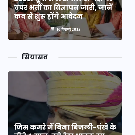
बंपर भर्ती का विज्ञापन जारी, जानें
बं
कब से शुरू होंगे आवेदन
कब
16 दिसम्बर 2025
सियासत
े
जिस कमरे में बिना बिजली-पंखे के
जि