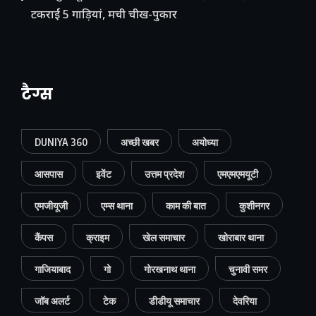
टकराईं 5 गाड़ियां, मची चीख-पुकार
टैग्स
DUNIYA 360
अच्छी खबर
अयोध्या
आसपास
इवेंट
उत्तम प्रदेश
एमएमएमयूटी
एमजीयूजी
एम्स थाना
काम की बात
कुशीनगर
कैंपस
क्राइम
खेल समाचार
खोराबार थाना
गाजियाबाद
गो
गोरखनाथ थाना
चुनावी समर
जॉब अलर्ट
टेक
डीडीयू समाचार
देवरिया