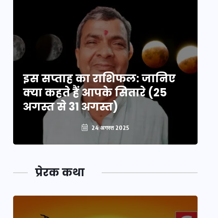
इस सप्ताह का राशिफल: जानिए
इ
क्या कहते हैं आपके सितारे (25
क्
अगस्त से 31 अगस्त)
अग
24 अगस्त 2025
प्रेरक कथा