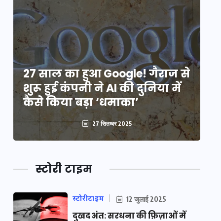
े
27 साल का हुआ Google! गैराज से
2
शुरू हुई कंपनी ने AI की दुनिया में
शु
कैसे किया बड़ा ‘धमाका’
कै
27 सितम्बर 2025
स्टोरी टाइम
स्टोरीटाइम
12 जुलाई 2025
दुखद अंत: सरधना की फ़िज़ाओं में