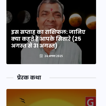
इस सप्ताह का राशिफल: जानिए
इ
क्या कहते हैं आपके सितारे (25
क्
अगस्त से 31 अगस्त)
अग
24 अगस्त 2025
प्रेरक कथा