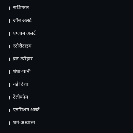
राशिफल
जॉब अलर्ट
एग्जाम अलर्ट
स्टोरीटाइम
व्रत-त्योहार
धंधा-पानी
नई दिशा
टेलीकॉम
ए​डमिशन अलर्ट
धर्म-अध्यात्म