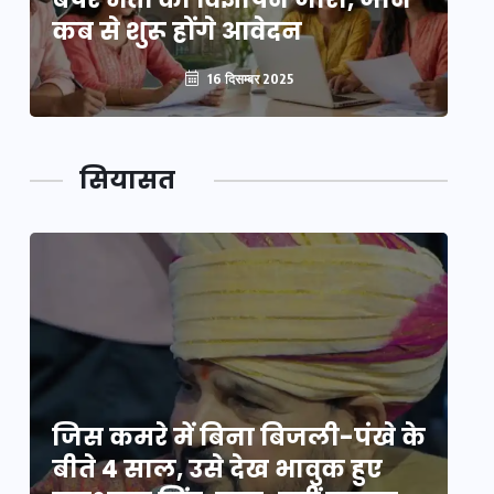
कब से शुरू होंगे आवेदन
कब
16 दिसम्बर 2025
सियासत
े
जिस कमरे में बिना बिजली-पंखे के
जि
बीते 4 साल, उसे देख भावुक हुए
बी