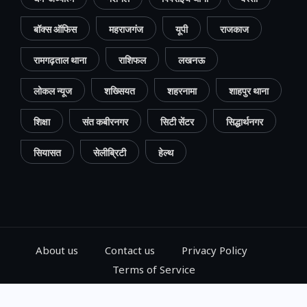
बॉक्स ऑफिस
महराजगंज
यूपी
राजकाज
रामगढ़ताल थाना
राशिफल
लखनऊ
लोकल न्यूज
शख्सियत
शहरनामा
शाहपुर थाना
शिक्षा
संत कबीरनगर
सिटी सेंटर
सिद्धार्थनगर
सियासत
सेलीब्रिटी
हेल्थ
About us
Contact us
Privacy Policy
Terms of Service
© 2024, Go Gorakhpur, All Rights Reserved.