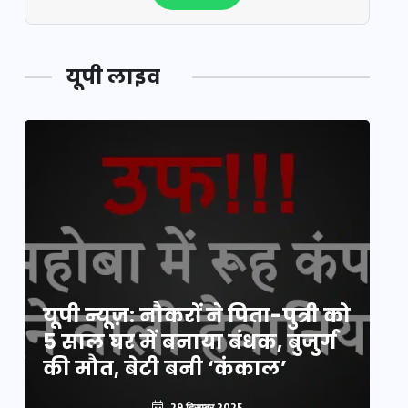
यूपी लाइव
य
यूपी न्यूज़: नौकरों ने पिता-पुत्री को
मि
5 साल घर में बनाया बंधक, बुजुर्ग
वै
की मौत, बेटी बनी ‘कंकाल’
क
29 दिसम्बर 2025