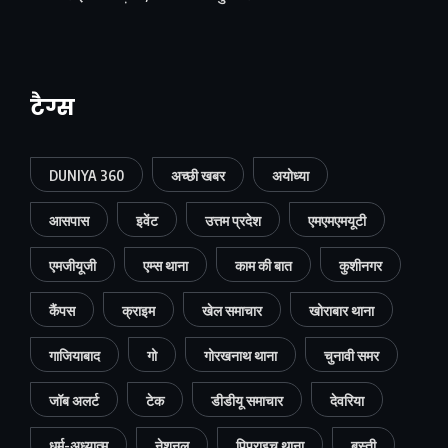
टैग्स
DUNIYA 360
अच्छी खबर
अयोध्या
आसपास
इवेंट
उत्तम प्रदेश
एमएमएमयूटी
एमजीयूजी
एम्स थाना
काम की बात
कुशीनगर
कैंपस
क्राइम
खेल समाचार
खोराबार थाना
गाजियाबाद
गो
गोरखनाथ थाना
चुनावी समर
जॉब अलर्ट
टेक
डीडीयू समाचार
देवरिया
धर्म-अध्यात्म
नेशनल
पिपराइच थाना
बस्ती