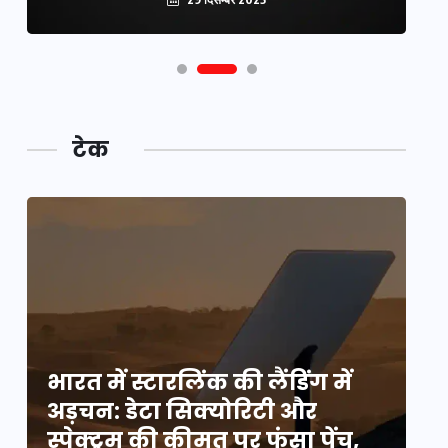
टेक
भारत में स्टारलिंक की लैंडिंग में
भा
अड़चन: डेटा सिक्योरिटी और
अ
स्पेक्ट्रम की कीमत पर फंसा पेंच,
स्