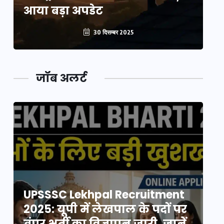
आया बड़ा अपडेट
आ
30 दिसम्बर 2025
जॉब अलर्ट
UPSSSC Lekhpal Recruitment
U
2025: यूपी में लेखपाल के पदों पर
20
बंपर भर्ती का विज्ञापन जारी, जानें
बं