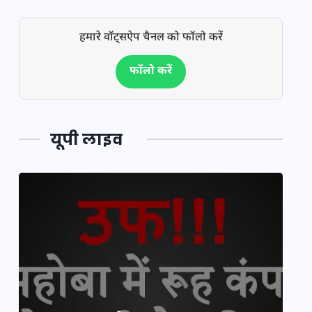
हमारे वॉट्सऐप चैनल को फॉलो करें
फॉलो करें
यूपी लाइव
य