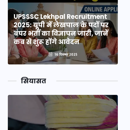
UPSSSC Lekhpal Recruitment
U
2025: यूपी में लेखपाल के पदों पर
20
बंपर भर्ती का विज्ञापन जारी, जानें
बं
कब से शुरू होंगे आवेदन
कब
16 दिसम्बर 2025
सियासत