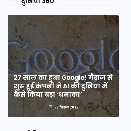
दुनिया 360
े
27 साल का हुआ Google! गैराज से
2
शुरू हुई कंपनी ने AI की दुनिया में
शु
कैसे किया बड़ा ‘धमाका’
कै
27 सितम्बर 2025