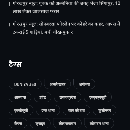
गोरखपुर न्यूज़: युवक को अल्बेनिया की जगह भेजा सिंगापुर, 10
लाख लेकर जालसाज फरार
गोरखपुर न्यूज़: सोनबरसा फोरलेन पर कोहरे का कहर, आपस में
टकराईं 5 गाड़ियां, मची चीख-पुकार
टैग्स
DUNIYA 360
अच्छी खबर
अयोध्या
आसपास
इवेंट
उत्तम प्रदेश
एमएमएमयूटी
एमजीयूजी
एम्स थाना
काम की बात
कुशीनगर
कैंपस
क्राइम
खेल समाचार
खोराबार थाना