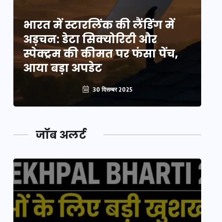
भारत में स्टारलिंक की लैंडिंग में
भा
अड़चन: डेटा सिक्योरिटी और
अ
स्पेक्ट्रम की कीमत पर फंसा पेंच,
स्
आया बड़ा अपडेट
आ
30 दिसम्बर 2025
जॉब अलर्ट