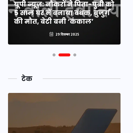
यूपी न्यूज़: नौकरों ने पिता-पुत्री को
मि
5 साल घर में बनाया बंधक, बुजुर्ग
वै
की मौत, बेटी बनी ‘कंकाल’
क
29 दिसम्बर 2025
टेक