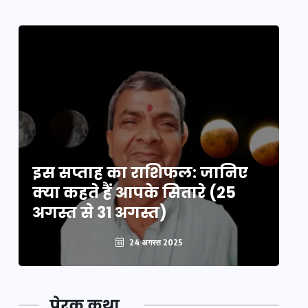
इस सप्ताह का राशिफल: जानिए
इ
क्या कहते हैं आपके सितारे (25
क्
अगस्त से 31 अगस्त)
अग
24 अगस्त 2025
प्रेरक कथा