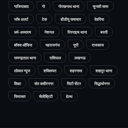
गाजियाबाद
गो
गोरखनाथ थाना
चुनावी समर
जॉब अलर्ट
टेक
डीडीयू समाचार
देवरिया
धर्म-अध्यात्म
नेशनल
पिपराइच थाना
बस्ती
बॉक्स ऑफिस
महराजगंज
यूपी
राजकाज
रामगढ़ताल थाना
राशिफल
लखनऊ
लोकल न्यूज
शख्सियत
शहरनामा
शाहपुर थाना
शिक्षा
संत कबीरनगर
सिटी सेंटर
सिद्धार्थनगर
सियासत
सेलीब्रिटी
हेल्थ