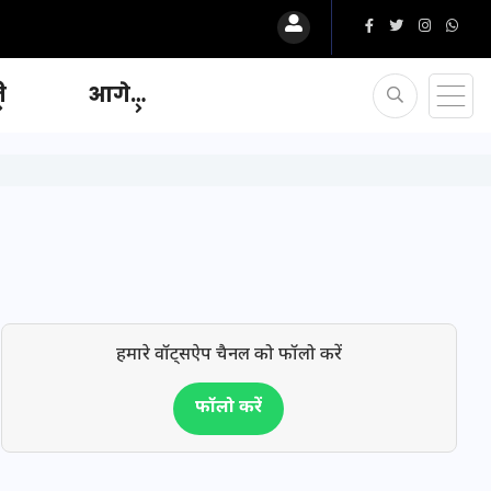
ि
आगे…
हमारे वॉट्सऐप चैनल को फॉलो करें
फॉलो करें