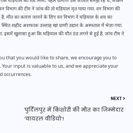
नदी में एक घड़ियाल का शव मिला. पहले ग्रामीण उसे जीवित समझ रहे थे, लेकिन
न विभाग की टीम ने जांच की तो घड़ियाल मृत पाया गया. वन विभाग की
 है. मौत का कारण जानने के लिए वन विभाग ने घड़ियाल के शव का
 स्थित शहीद अशफाक उल्लाह खां प्राणी उद्यान के अस्पताल में भेजा गया.
. इसमें खुलासा हुआ कि घड़ियाल की मौत ठंड लगने से हुई है. जांच टीम ने
u that you would like to share, we encourage you to
Your input is valuable to us, and we appreciate your
d occurrences.
भारत में स्टारलिंक की लैंडिंग में
NEXT
अड़चन: डेटा सिक्योरिटी और
पुर्दिलपुर में किशोरी की मौत का जिम्मेदार
स्पेक्ट्रम की कीमत पर फंसा पेंच,
‘वायरल वीडियो’!
आया बड़ा अपडेट
30 दिसम्बर 2025