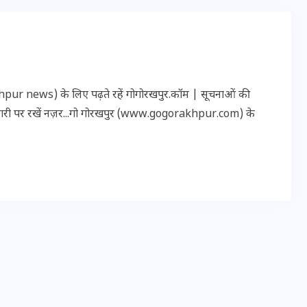
r news) के लिए पढ़ते रहें गोगोरखपुर.कॉम | सूचनाओं की
कारी पर रखें नज़र...गो गोरखपुर (www.gogorakhpur.com) के
UPSSSC Lekhpal Recruitment
2025: यूपी में लेखपाल के पदों
पर बंपर भर्ती का विज्ञापन जारी,
जानें कब से शुरू होंगे आवेदन