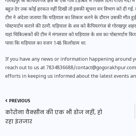
गोरखपुर के कैंपियरगंज क्षेत्र के एक गांव टेड़ाबीर में पिछले दिनों राप्ती 
बहुत देर तक कोई हरकत नहीं दिखी तो इसकी सूचना वन विभाग को दी गई. व
टीम ने अंदेशा जताया कि घड़ियाल का शिकार करने के दौरान उसकी मौत हुई
पोस्टमार्टम कराने की ठानी. घड़ियाल के शव को कैंपियरगंज से गोरखपुर शहर
यहां चिकित्सकों की टीम ने मंगलवार को घड़ियाल के शव का पोस्टमार्टम किया
पाया कि घड़ियाल का वजन 148 किलोग्राम था.
If you have any news or information happening around yo
reach out to us at 7834836688/contact@gogorakhpur.com. 
efforts in keeping us informed about the latest events an
भारत में स्टारलिंक की लैंडिंग में
PREVIOUS
अड़चन: डेटा सिक्योरिटी और
कोरोना वैक्सीन की एक भी डोज नहीं, हो
स्पेक्ट्रम की कीमत पर फंसा पेंच,
रहा इंतजार
आया बड़ा अपडेट
30 दिसम्बर 2025