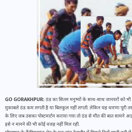
यूपी लेखपाल भर्ती: ओबीसी को
मिली बड़ी राहत, 2158 पदों पर
बंपर वैकेंसी, जनरल कोटे में भारी
कटौती
GO GORAKHPUR:
ठंड का सितम मनुष्यों के साथ-साथ जानवरों को भी उ
मुकाबले ठंड कम लगती है या बिलकुल नहीं लगती. लेकिन यह धारणा पूरी तर
29 दिसम्बर 2025
के लिए जब उसका पोस्टमार्टम कराया गया तो ठंड से मौत की बात सामने आई.
इसे न मानने की भी कोई वजह नहीं मिल रही.