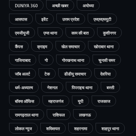
DUNIYA 360
अच्छी खबर
अयोध्या
आसपास
इवेंट
उत्तम प्रदेश
एमएमएमयूटी
एमजीयूजी
एम्स थाना
काम की बात
कुशीनगर
कैंपस
क्राइम
खेल समाचार
खोराबार थाना
गाजियाबाद
गो
गोरखनाथ थाना
चुनावी समर
जॉब अलर्ट
टेक
डीडीयू समाचार
देवरिया
धर्म-अध्यात्म
नेशनल
पिपराइच थाना
बस्ती
बॉक्स ऑफिस
महराजगंज
यूपी
राजकाज
रामगढ़ताल थाना
राशिफल
लखनऊ
लोकल न्यूज
शख्सियत
शहरनामा
शाहपुर थाना