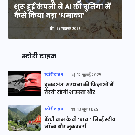
शुरू हुई कंपनी ने AI की दुनिया में
शु
कैसे किया बड़ा ‘धमाका’
कै
27 सितम्बर 2025
स्टोरी टाइम
स्टोरीटाइम
12 जुलाई 2025
दुखद अंत: सरधना की फ़िज़ाओं में
तैरती रहेगी शाइस्ता और
स्टोरीटाइम
13 जून 2025
कैंची धाम के वो ‘बाबा’ जिन्हें स्टीव
जॉब्स और जुकरबर्ग