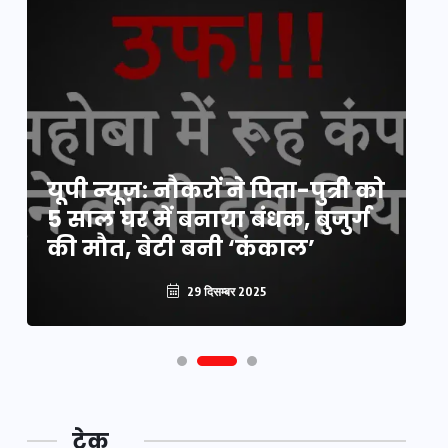
य
यूपी न्यूज़: नौकरों ने पिता-पुत्री को
मि
5 साल घर में बनाया बंधक, बुजुर्ग
वै
की मौत, बेटी बनी ‘कंकाल’
क
29 दिसम्बर 2025
टेक