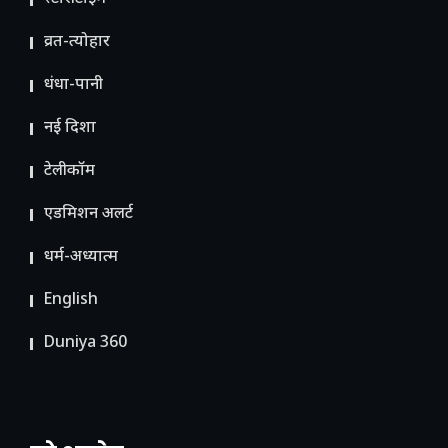
व्रत-त्योहार
धंधा-पानी
नई दिशा
टेलीकॉम
ए​डमिशन अलर्ट
धर्म-अध्यात्म
English
Duniya 360