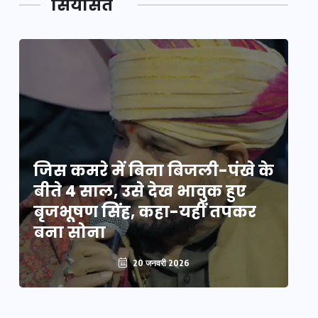
सियासत
े
जिस कमरे में बिना बिजली-पंखे के
जि
बीते 4 साल, उसे देख भावुक हुए
बी
बृजभूषण सिंह, कहा-यहीं तपकर
ब
बना सोना
ब
20 जनवरी 2026