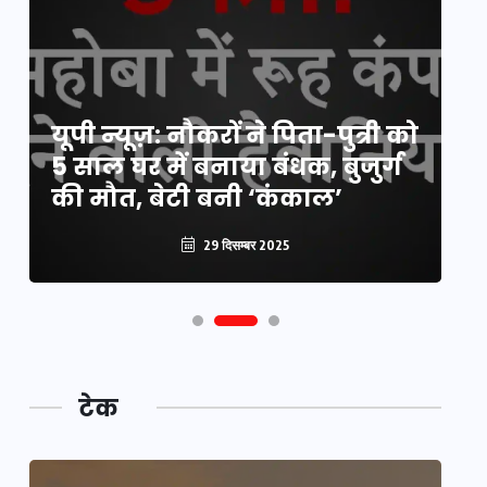
य
यूपी न्यूज़: नौकरों ने पिता-पुत्री को
मि
5 साल घर में बनाया बंधक, बुजुर्ग
वै
की मौत, बेटी बनी ‘कंकाल’
क
29 दिसम्बर 2025
टेक