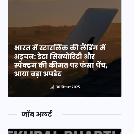
भारत में स्टारलिंक की लैंडिंग में
भा
अड़चन: डेटा सिक्योरिटी और
अ
स्पेक्ट्रम की कीमत पर फंसा पेंच,
स्
आया बड़ा अपडेट
आ
30 दिसम्बर 2025
जॉब अलर्ट