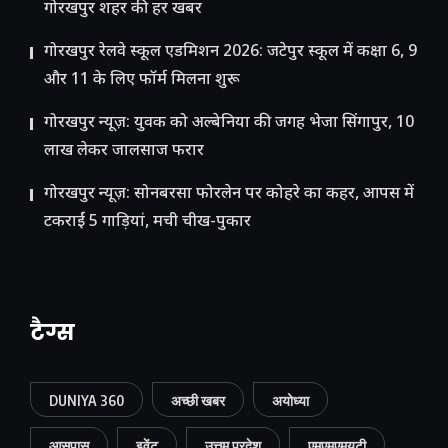
गोरखपुर शहर की हर खबर
गोरखपुर रेलवे स्कूल एडमिशन 2026: जटेपुर स्कूल में कक्षा 6, 9
और 11 के लिए फॉर्म मिलना शुरू
गोरखपुर न्यूज़: युवक को अल्बेनिया की जगह भेजा सिंगापुर, 10
लाख लेकर जालसाज फरार
गोरखपुर न्यूज़: सोनबरसा फोरलेन पर कोहरे का कहर, आपस में
टकराईं 5 गाड़ियां, मची चीख-पुकार
टैग्स
DUNIYA 360
अच्छी खबर
अयोध्या
आसपास
इवेंट
उत्तम प्रदेश
एमएमएमयूटी