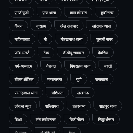
एमजीयूजी
एम्स थाना
काम की बात
कुशीनगर
कैंपस
क्राइम
खेल समाचार
खोराबार थाना
गाजियाबाद
गो
गोरखनाथ थाना
चुनावी समर
जॉब अलर्ट
टेक
डीडीयू समाचार
देवरिया
धर्म-अध्यात्म
नेशनल
पिपराइच थाना
बस्ती
बॉक्स ऑफिस
महराजगंज
यूपी
राजकाज
रामगढ़ताल थाना
राशिफल
लखनऊ
लोकल न्यूज
शख्सियत
शहरनामा
शाहपुर थाना
शिक्षा
संत कबीरनगर
सिटी सेंटर
सिद्धार्थनगर
सियासत
सेलीब्रिटी
हेल्थ