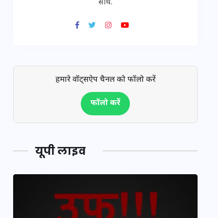
साथ.
हमारे वॉट्सऐप चैनल को फॉलो करें
फॉलो करें
यूपी लाइव