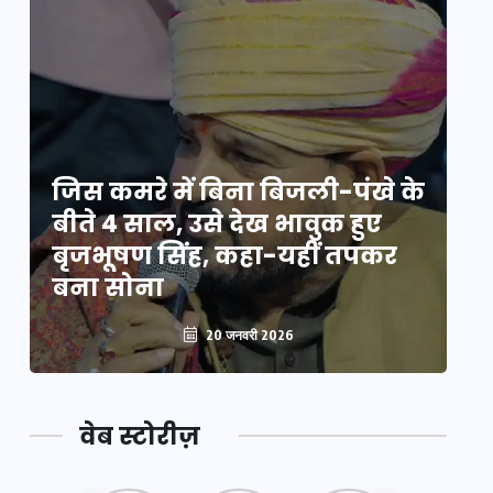
े
जिस कमरे में बिना बिजली-पंखे के
जि
बीते 4 साल, उसे देख भावुक हुए
बी
बृजभूषण सिंह, कहा-यहीं तपकर
ब
बना सोना
ब
20 जनवरी 2026
वेब स्टोरीज़