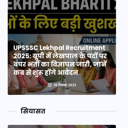
UPSSSC Lekhpal Recruitment
U
2025: यूपी में लेखपाल के पदों पर
20
बंपर भर्ती का विज्ञापन जारी, जानें
बं
कब से शुरू होंगे आवेदन
कब
16 दिसम्बर 2025
सियासत