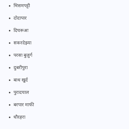
भिसमपट्टी
दोदापार
दिघरूआ
सकरदेझ्या
परसा बुजुर्ग
दुबरीपुरा
बाथ खुर्द
पुरादयाल
बरपार माफी
धौरहरा