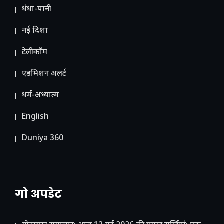
धंधा-पानी
नई दिशा
टेलीकॉम
ए​डमिशन अलर्ट
धर्म-अध्यात्म
English
Duniya 360
गो अपडेट