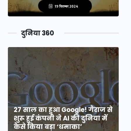
19 सितम्बर 2024
दुनिया 360
े
27 साल का हुआ Google! गैराज से
2
शुरू हुई कंपनी ने AI की दुनिया में
शु
कैसे किया बड़ा ‘धमाका’
कै