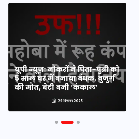
य
यूपी न्यूज़: नौकरों ने पिता-पुत्री को
मि
5 साल घर में बनाया बंधक, बुजुर्ग
वै
की मौत, बेटी बनी ‘कंकाल’
क
29 दिसम्बर 2025