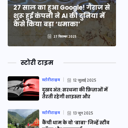
े
27 साल का हुआ Google! गैराज से
2
शुरू हुई कंपनी ने AI की दुनिया में
शु
कैसे किया बड़ा ‘धमाका’
कै
27 सितम्बर 2025
स्टोरी टाइम
स्टोरीटाइम
12 जुलाई 2025
दुखद अंत: सरधना की फ़िज़ाओं में
तैरती रहेगी शाइस्ता और
स्टोरीटाइम
13 जून 2025
कैंची धाम के वो ‘बाबा’ जिन्हें स्टीव