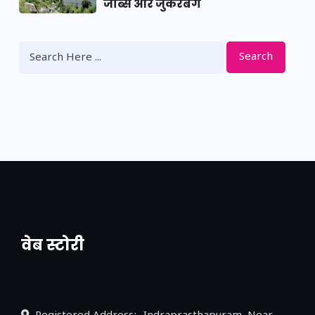
जॉब्स और जुकरबर्ग
Search
वेब स्टोरी
नया एक्सप्रेसवे: पूर्वांचल का लक, डेवलपमेंट का
लिंक