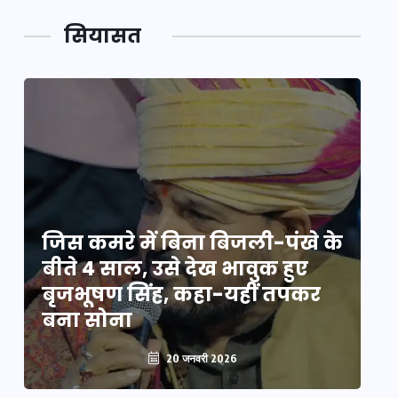
सियासत
े
जिस कमरे में बिना बिजली-पंखे के
जि
बीते 4 साल, उसे देख भावुक हुए
बी
बृजभूषण सिंह, कहा-यहीं तपकर
ब
बना सोना
ब
20 जनवरी 2026