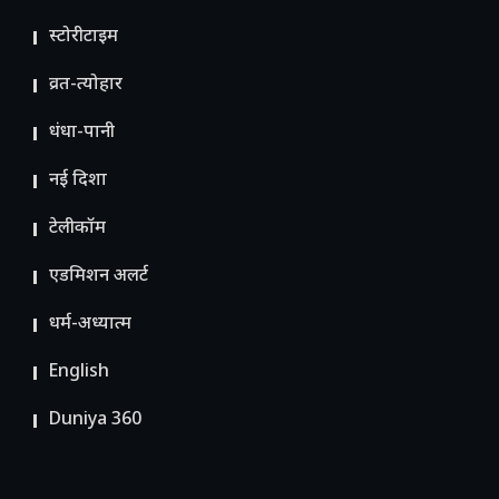
स्टोरीटाइम
व्रत-त्योहार
धंधा-पानी
नई दिशा
टेलीकॉम
ए​डमिशन अलर्ट
धर्म-अध्यात्म
English
Duniya 360