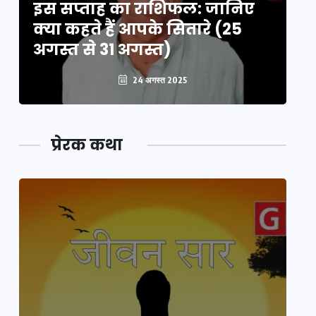
इस सप्ताह का राशिफल: जानिए
इ
क्या कहते हैं आपके सितारे (25
क्
अगस्त से 31 अगस्त)
अग
24 अगस्त 2025
प्रेरक कथा