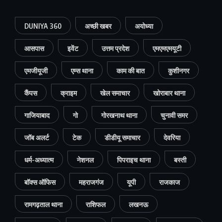
DUNIYA 360
अच्छी खबर
अयोध्या
आसपास
इवेंट
उत्तम प्रदेश
एमएमएमयूटी
एमजीयूजी
एम्स थाना
काम की बात
कुशीनगर
कैंपस
क्राइम
खेल समाचार
खोराबार थाना
गाजियाबाद
गो
गोरखनाथ थाना
चुनावी समर
जॉब अलर्ट
टेक
डीडीयू समाचार
देवरिया
धर्म-अध्यात्म
नेशनल
पिपराइच थाना
बस्ती
बॉक्स ऑफिस
महराजगंज
यूपी
राजकाज
रामगढ़ताल थाना
राशिफल
लखनऊ