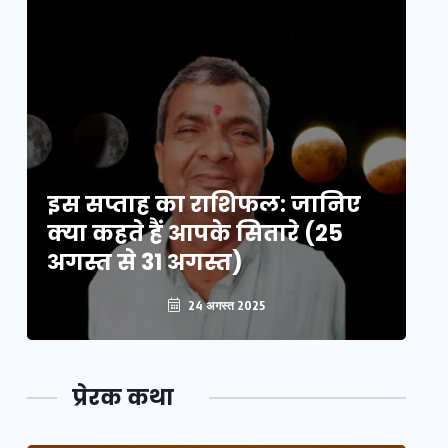
इस सप्ताह का राशिफल: जानिए
इ
क्या कहते हैं आपके सितारे (25
क्
अगस्त से 31 अगस्त)
अग
24 अगस्त 2025
प्रेरक कथा