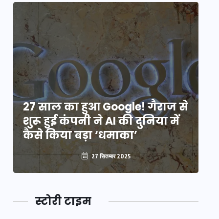
े
27 साल का हुआ Google! गैराज से
2
शुरू हुई कंपनी ने AI की दुनिया में
शु
कैसे किया बड़ा ‘धमाका’
कै
27 सितम्बर 2025
स्टोरी टाइम