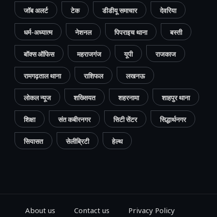
जॉब अलर्ट
टेक
डीडीयू समाचार
देवरिया
धर्म-अध्यात्म
नेशनल
पिपराइच थाना
बस्ती
बॉक्स ऑफिस
महराजगंज
यूपी
राजकाज
रामगढ़ताल थाना
राशिफल
लखनऊ
लोकल न्यूज
शख्सियत
शहरनामा
शाहपुर थाना
शिक्षा
संत कबीरनगर
सिटी सेंटर
सिद्धार्थनगर
सियासत
सेलीब्रिटी
हेल्थ
About us
Contact us
Privacy Policy