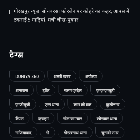
गोरखपुर न्यूज़: सोनबरसा फोरलेन पर कोहरे का कहर, आपस में
टकराईं 5 गाड़ियां, मची चीख-पुकार
टैग्स
DUNIYA 360
अच्छी खबर
अयोध्या
आसपास
इवेंट
उत्तम प्रदेश
एमएमएमयूटी
एमजीयूजी
एम्स थाना
काम की बात
कुशीनगर
कैंपस
क्राइम
खेल समाचार
खोराबार थाना
गाजियाबाद
गो
गोरखनाथ थाना
चुनावी समर