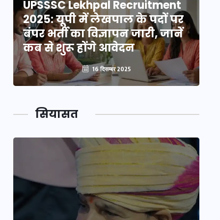
UPSSSC Lekhpal Recruitment
U
2025: यूपी में लेखपाल के पदों पर
20
बंपर भर्ती का विज्ञापन जारी, जानें
बं
कब से शुरू होंगे आवेदन
कब
16 दिसम्बर 2025
सियासत