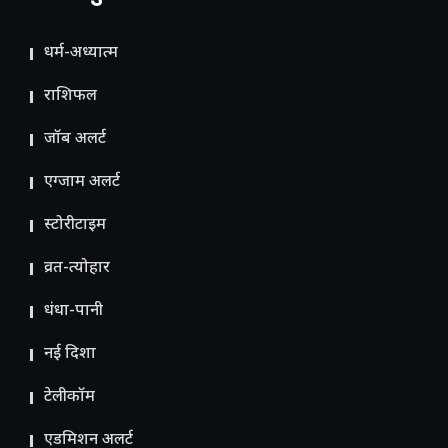
धर्म-अध्यात्म
राशिफल
जॉब अलर्ट
एग्जाम अलर्ट
स्टोरीटाइम
व्रत-त्योहार
धंधा-पानी
नई दिशा
टेलीकॉम
ए​डमिशन अलर्ट