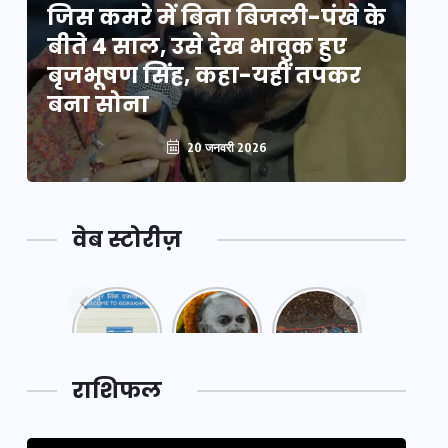
े
जिस कमरे में बिना बिजली-पंखे के
जि
बीते 4 साल, उसे देख भावुक हुए
बी
बृजभूषण सिंह, कहा-यहीं तपकर
ब
बना सोना
ब
20 जनवरी 2026
वेब स्टोरीज़
नया
महाकुंभ
महाकुंभ
एक्सप्रेसवे:
2025: कुछ
2025:
पूर्वांचल का
अनजाने
कहानी कुंभ
लक,
तथ्य…
मेले की…
डेवलपमेंट
राशिफल
का लिंक