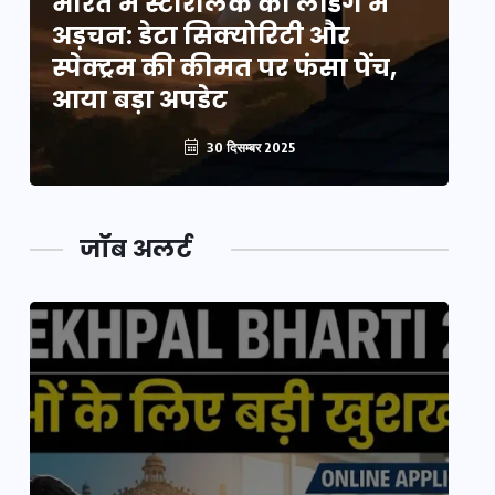
भारत में स्टारलिंक की लैंडिंग में
भा
अड़चन: डेटा सिक्योरिटी और
अ
स्पेक्ट्रम की कीमत पर फंसा पेंच,
स्
आया बड़ा अपडेट
आ
30 दिसम्बर 2025
जॉब अलर्ट