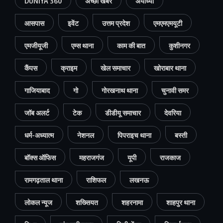
DUNIYA 360
अच्छी खबर
अयोध्या
आसपास
इवेंट
उत्तम प्रदेश
एमएमएमयूटी
एमजीयूजी
एम्स थाना
काम की बात
कुशीनगर
कैंपस
क्राइम
खेल समाचार
खोराबार थाना
गाजियाबाद
गो
गोरखनाथ थाना
चुनावी समर
जॉब अलर्ट
टेक
डीडीयू समाचार
देवरिया
धर्म-अध्यात्म
नेशनल
पिपराइच थाना
बस्ती
बॉक्स ऑफिस
महराजगंज
यूपी
राजकाज
रामगढ़ताल थाना
राशिफल
लखनऊ
लोकल न्यूज
शख्सियत
शहरनामा
शाहपुर थाना