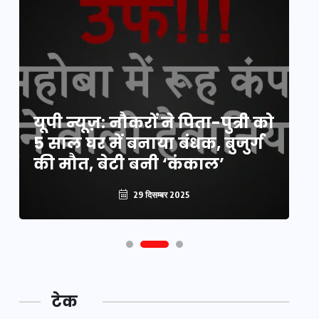
य
यूपी न्यूज़: नौकरों ने पिता-पुत्री को
मि
5 साल घर में बनाया बंधक, बुजुर्ग
वै
की मौत, बेटी बनी ‘कंकाल’
क
29 दिसम्बर 2025
टेक