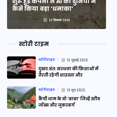
शुरू हुई कंपनी ने AI की दुनिया में
शु
कैसे किया बड़ा ‘धमाका’
कै
27 सितम्बर 2025
स्टोरी टाइम
स्टोरीटाइम
12 जुलाई 2025
दुखद अंत: सरधना की फ़िज़ाओं में
तैरती रहेगी शाइस्ता और
स्टोरीटाइम
13 जून 2025
कैंची धाम के वो ‘बाबा’ जिन्हें स्टीव
जॉब्स और जुकरबर्ग