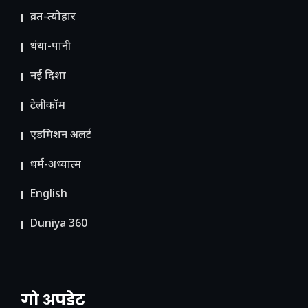
व्रत-त्योहार
धंधा-पानी
नई दिशा
टेलीकॉम
ए​डमिशन अलर्ट
धर्म-अध्यात्म
English
Duniya 360
गो अपडेट