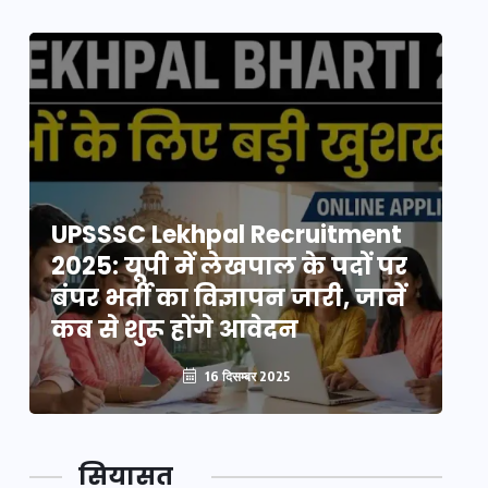
UPSSSC Lekhpal Recruitment
U
2025: यूपी में लेखपाल के पदों पर
20
बंपर भर्ती का विज्ञापन जारी, जानें
बं
कब से शुरू होंगे आवेदन
कब
16 दिसम्बर 2025
सियासत