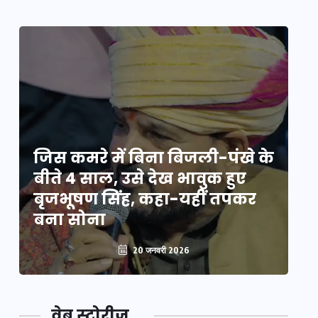
े
जिस कमरे में बिना बिजली-पंखे के
जि
बीते 4 साल, उसे देख भावुक हुए
बी
बृजभूषण सिंह, कहा-यहीं तपकर
ब
बना सोना
ब
20 जनवरी 2026
वेब स्टोरीज़