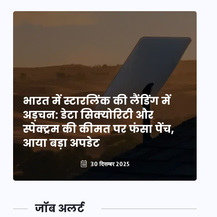
भारत में स्टारलिंक की लैंडिंग में
भा
अड़चन: डेटा सिक्योरिटी और
अ
स्पेक्ट्रम की कीमत पर फंसा पेंच,
स्
आया बड़ा अपडेट
आ
30 दिसम्बर 2025
जॉब अलर्ट