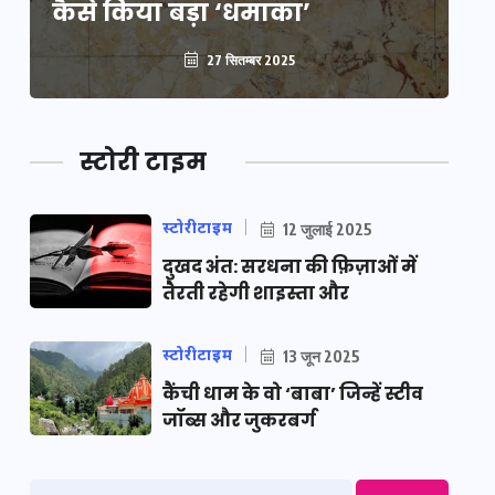
कैसे किया बड़ा ‘धमाका’
कै
27 सितम्बर 2025
स्टोरी टाइम
स्टोरीटाइम
12 जुलाई 2025
दुखद अंत: सरधना की फ़िज़ाओं में
तैरती रहेगी शाइस्ता और
स्टोरीटाइम
13 जून 2025
कैंची धाम के वो ‘बाबा’ जिन्हें स्टीव
जॉब्स और जुकरबर्ग