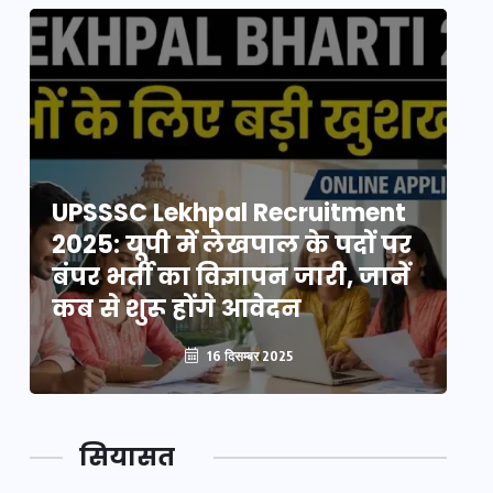
UPSSSC Lekhpal Recruitment
U
2025: यूपी में लेखपाल के पदों पर
20
बंपर भर्ती का विज्ञापन जारी, जानें
बं
कब से शुरू होंगे आवेदन
कब
16 दिसम्बर 2025
सियासत