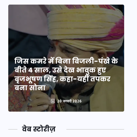
े
जिस कमरे में बिना बिजली-पंखे के
जि
बीते 4 साल, उसे देख भावुक हुए
बी
बृजभूषण सिंह, कहा-यहीं तपकर
ब
बना सोना
ब
20 जनवरी 2026
वेब स्टोरीज़