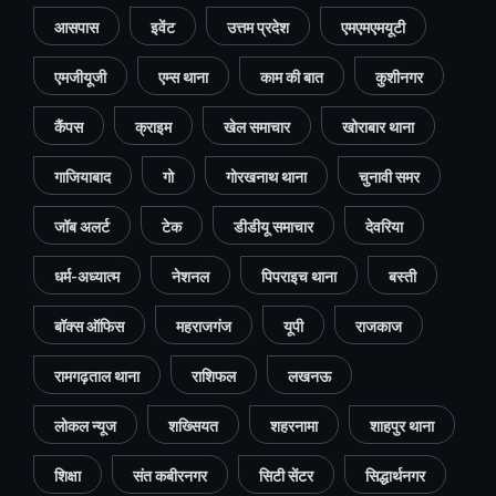
आसपास
इवेंट
उत्तम प्रदेश
एमएमएमयूटी
एमजीयूजी
एम्स थाना
काम की बात
कुशीनगर
कैंपस
क्राइम
खेल समाचार
खोराबार थाना
गाजियाबाद
गो
गोरखनाथ थाना
चुनावी समर
जॉब अलर्ट
टेक
डीडीयू समाचार
देवरिया
धर्म-अध्यात्म
नेशनल
पिपराइच थाना
बस्ती
बॉक्स ऑफिस
महराजगंज
यूपी
राजकाज
रामगढ़ताल थाना
राशिफल
लखनऊ
लोकल न्यूज
शख्सियत
शहरनामा
शाहपुर थाना
शिक्षा
संत कबीरनगर
सिटी सेंटर
सिद्धार्थनगर