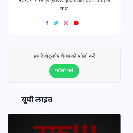
नज़र...गो गोरखपुर (www.gogorakhpur.com) के
साथ.
हमारे वॉट्सऐप चैनल को फॉलो करें
फॉलो करें
यूपी लाइव