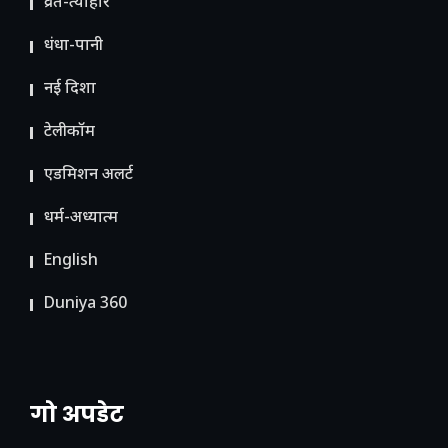
व्रत-त्योहार
धंधा-पानी
नई दिशा
टेलीकॉम
ए​डमिशन अलर्ट
धर्म-अध्यात्म
English
Duniya 360
गो अपडेट