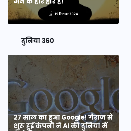
मन के हारे हार है!
मन
19 सितम्बर 2024
दुनिया 360
े
27 साल का हुआ Google! गैराज से
2
शुरू हुई कंपनी ने AI की दुनिया में
शु