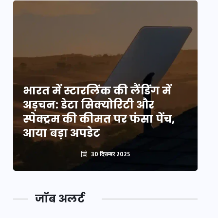
भारत में स्टारलिंक की लैंडिंग में
भा
अड़चन: डेटा सिक्योरिटी और
अ
स्पेक्ट्रम की कीमत पर फंसा पेंच,
स्
आया बड़ा अपडेट
आ
30 दिसम्बर 2025
जॉब अलर्ट