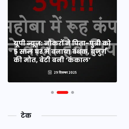
य
यूपी न्यूज़: नौकरों ने पिता-पुत्री को
मि
5 साल घर में बनाया बंधक, बुजुर्ग
वै
की मौत, बेटी बनी ‘कंकाल’
क
29 दिसम्बर 2025
टेक