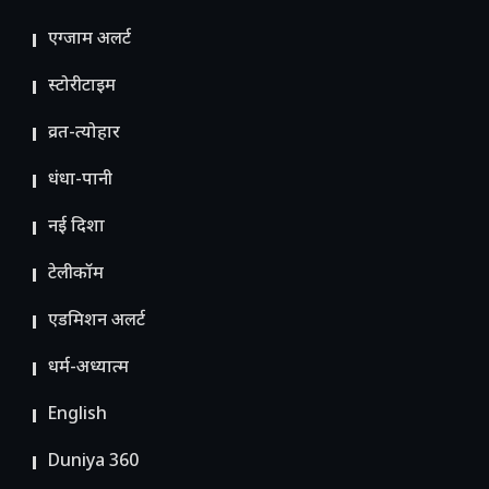
एग्जाम अलर्ट
स्टोरीटाइम
व्रत-त्योहार
धंधा-पानी
नई दिशा
टेलीकॉम
ए​डमिशन अलर्ट
धर्म-अध्यात्म
English
Duniya 360