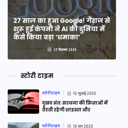
े
27 साल का हुआ Google! गैराज से
2
शुरू हुई कंपनी ने AI की दुनिया में
शु
कैसे किया बड़ा ‘धमाका’
कै
27 सितम्बर 2025
स्टोरी टाइम
स्टोरीटाइम
12 जुलाई 2025
दुखद अंत: सरधना की फ़िज़ाओं में
तैरती रहेगी शाइस्ता और
स्टोरीटाइम
13 जून 2025