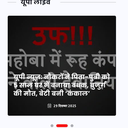
यूपी लाइव
य
यूपी न्यूज़: नौकरों ने पिता-पुत्री को
मि
5 साल घर में बनाया बंधक, बुजुर्ग
वै
की मौत, बेटी बनी ‘कंकाल’
क
29 दिसम्बर 2025