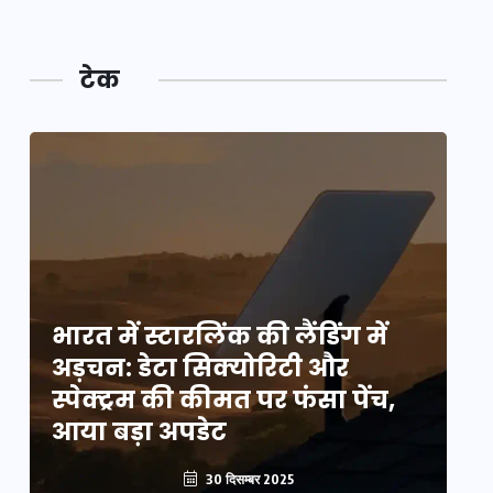
टेक
भारत में स्टारलिंक की लैंडिंग में
भा
अड़चन: डेटा सिक्योरिटी और
अ
स्पेक्ट्रम की कीमत पर फंसा पेंच,
स्
आया बड़ा अपडेट
आ
30 दिसम्बर 2025