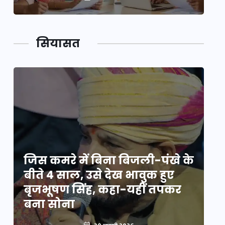
सियासत
े
जिस कमरे में बिना बिजली-पंखे के
जि
बीते 4 साल, उसे देख भावुक हुए
बी
बृजभूषण सिंह, कहा-यहीं तपकर
ब
बना सोना
ब