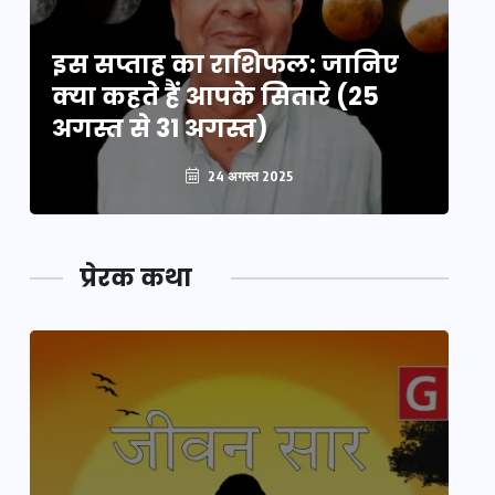
इस सप्ताह का राशिफल: जानिए
इ
क्या कहते हैं आपके सितारे (25
क्
अगस्त से 31 अगस्त)
अग
24 अगस्त 2025
प्रेरक कथा