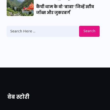
कैंची धाम के वो ‘बाबा’ जिन्हें स्टीव
जॉब्स और जुकरबर्ग
Search
वेब स्टोरी
नया एक्सप्रेसवे: पूर्वांचल का लक, डेवलपमेंट का
लिंक