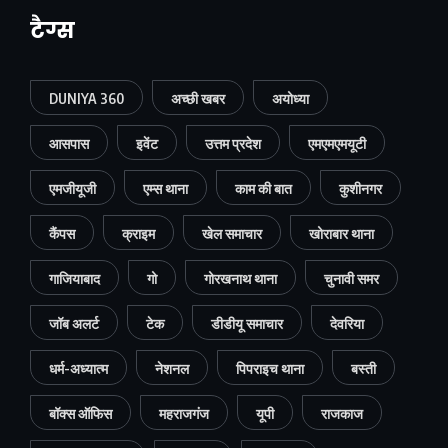
टैग्स
DUNIYA 360
अच्छी खबर
अयोध्या
आसपास
इवेंट
उत्तम प्रदेश
एमएमएमयूटी
एमजीयूजी
एम्स थाना
काम की बात
कुशीनगर
कैंपस
क्राइम
खेल समाचार
खोराबार थाना
गाजियाबाद
गो
गोरखनाथ थाना
चुनावी समर
जॉब अलर्ट
टेक
डीडीयू समाचार
देवरिया
धर्म-अध्यात्म
नेशनल
पिपराइच थाना
बस्ती
बॉक्स ऑफिस
महराजगंज
यूपी
राजकाज