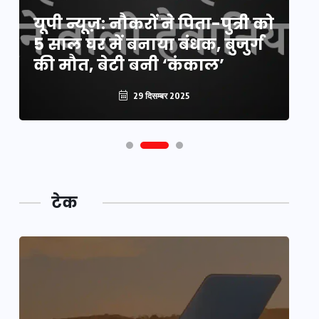
य
यूपी न्यूज़: नौकरों ने पिता-पुत्री को
मि
5 साल घर में बनाया बंधक, बुजुर्ग
वै
की मौत, बेटी बनी ‘कंकाल’
क
29 दिसम्बर 2025
टेक