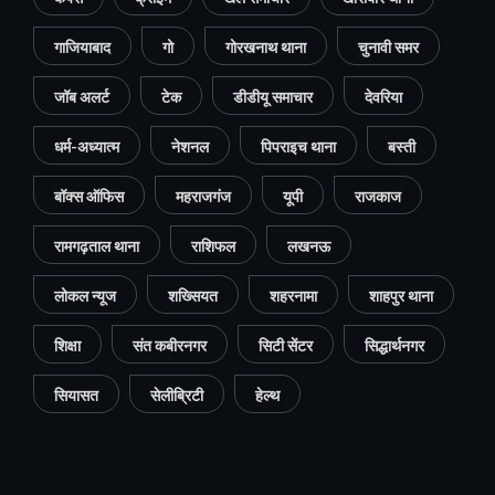
गाजियाबाद
गो
गोरखनाथ थाना
चुनावी समर
जॉब अलर्ट
टेक
डीडीयू समाचार
देवरिया
धर्म-अध्यात्म
नेशनल
पिपराइच थाना
बस्ती
बॉक्स ऑफिस
महराजगंज
यूपी
राजकाज
रामगढ़ताल थाना
राशिफल
लखनऊ
लोकल न्यूज
शख्सियत
शहरनामा
शाहपुर थाना
शिक्षा
संत कबीरनगर
सिटी सेंटर
सिद्धार्थनगर
सियासत
सेलीब्रिटी
हेल्थ