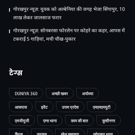
गोरखपुर न्यूज़: युवक को अल्बेनिया की जगह भेजा सिंगापुर, 10
लाख लेकर जालसाज फरार
गोरखपुर न्यूज़: सोनबरसा फोरलेन पर कोहरे का कहर, आपस में
टकराईं 5 गाड़ियां, मची चीख-पुकार
टैग्स
DUNIYA 360
अच्छी खबर
अयोध्या
आसपास
इवेंट
उत्तम प्रदेश
एमएमएमयूटी
एमजीयूजी
एम्स थाना
काम की बात
कुशीनगर
कैंपस
क्राइम
खेल समाचार
खोराबार थाना