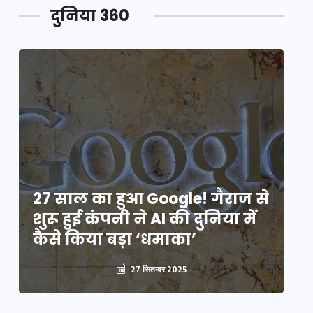
दुनिया 360
े
27 साल का हुआ Google! गैराज से
2
शुरू हुई कंपनी ने AI की दुनिया में
शु
कैसे किया बड़ा ‘धमाका’
कै
27 सितम्बर 2025