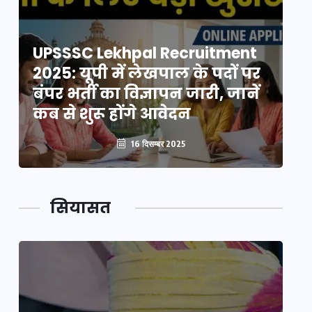
UPSSSC Lekhpal Recruitment
U
2025: यूपी में लेखपाल के पदों पर
20
बंपर भर्ती का विज्ञापन जारी, जानें
बं
कब से शुरू होंगे आवेदन
कब
16 दिसम्बर 2025
सियासत