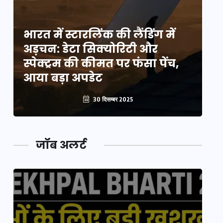
भारत में स्टारलिंक की लैंडिंग में
भा
अड़चन: डेटा सिक्योरिटी और
अ
स्पेक्ट्रम की कीमत पर फंसा पेंच,
स्
आया बड़ा अपडेट
आ
30 दिसम्बर 2025
जॉब अलर्ट