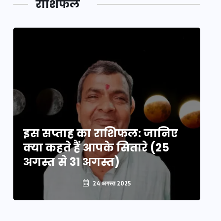
राशिफल
का लिंक
इस सप्ताह का राशिफल: जानिए
इ
क्या कहते हैं आपके सितारे (25
क्
अगस्त से 31 अगस्त)
अग
24 अगस्त 2025