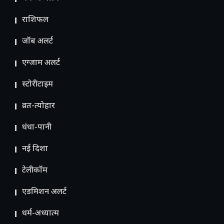
राशिफल
जॉब अलर्ट
एग्जाम अलर्ट
स्टोरीटाइम
व्रत-त्योहार
धंधा-पानी
नई दिशा
टेलीकॉम
ए​डमिशन अलर्ट
धर्म-अध्यात्म