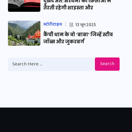
दुखद अंत: सरधना की फ़िज़ाओं में
तैरती रहेगी शाइस्ता और
स्टोरीटाइम
13 जून 2025
कैंची धाम के वो ‘बाबा’ जिन्हें स्टीव
जॉब्स और जुकरबर्ग
Search