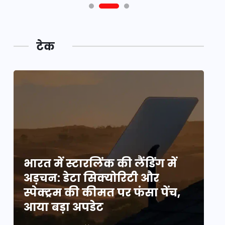
टेक
भारत में स्टारलिंक की लैंडिंग में
भा
अड़चन: डेटा सिक्योरिटी और
अ
स्पेक्ट्रम की कीमत पर फंसा पेंच,
स्
आया बड़ा अपडेट
आ