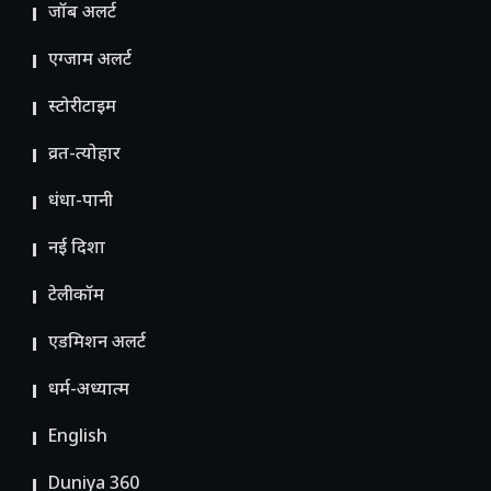
जॉब अलर्ट
एग्जाम अलर्ट
स्टोरीटाइम
व्रत-त्योहार
धंधा-पानी
नई दिशा
टेलीकॉम
ए​डमिशन अलर्ट
धर्म-अध्यात्म
English
Duniya 360