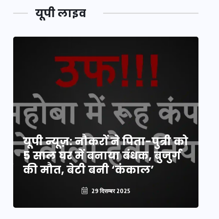
यूपी लाइव
य
यूपी न्यूज़: नौकरों ने पिता-पुत्री को
मि
5 साल घर में बनाया बंधक, बुजुर्ग
वै
की मौत, बेटी बनी ‘कंकाल’
क
29 दिसम्बर 2025