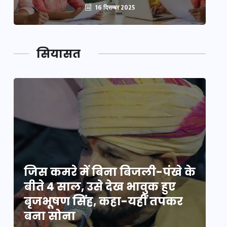
16 दिसम्बर 2025
सियासत
े
जिस कमरे में बिना बिजली-पंखे के
जि
बीते 4 साल, उसे देख भावुक हुए
बी
बृजभूषण सिंह, कहा-यहीं तपकर
ब
बना सोना
ब