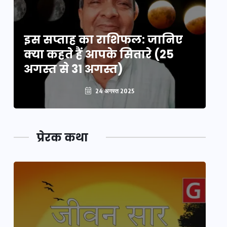
इस सप्ताह का राशिफल: जानिए
इ
क्या कहते हैं आपके सितारे (25
क्
अगस्त से 31 अगस्त)
अग
24 अगस्त 2025
प्रेरक कथा