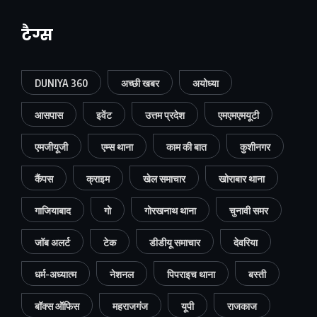
टैग्स
DUNIYA 360
अच्छी खबर
अयोध्या
आसपास
इवेंट
उत्तम प्रदेश
एमएमएमयूटी
एमजीयूजी
एम्स थाना
काम की बात
कुशीनगर
कैंपस
क्राइम
खेल समाचार
खोराबार थाना
गाजियाबाद
गो
गोरखनाथ थाना
चुनावी समर
जॉब अलर्ट
टेक
डीडीयू समाचार
देवरिया
धर्म-अध्यात्म
नेशनल
पिपराइच थाना
बस्ती
बॉक्स ऑफिस
महराजगंज
यूपी
राजकाज