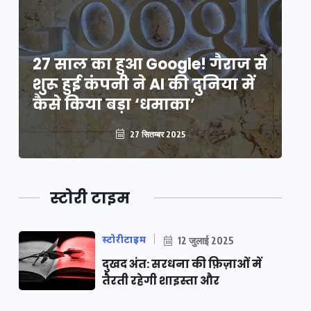
े
27 साल का हुआ Google! गैराज से
2
शुरू हुई कंपनी ने AI की दुनिया में
शु
कैसे किया बड़ा ‘धमाका’
कै
27 सितम्बर 2025
स्टोरी टाइम
स्टोरीटाइम
12 जुलाई 2025
दुखद अंत: सरधना की फ़िज़ाओं में
तैरती रहेगी शाइस्ता और