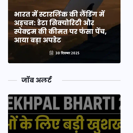
भारत में स्टारलिंक की लैंडिंग में
भा
अड़चन: डेटा सिक्योरिटी और
अ
स्पेक्ट्रम की कीमत पर फंसा पेंच,
स्
आया बड़ा अपडेट
आ
30 दिसम्बर 2025
जॉब अलर्ट