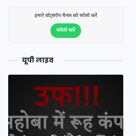
हमारे वॉट्सऐप चैनल को फॉलो करें
फॉलो करें
यूपी लाइव
य