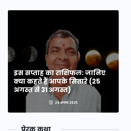
इस सप्ताह का राशिफल: जानिए
इ
क्या कहते हैं आपके सितारे (25
क्
अगस्त से 31 अगस्त)
अग
24 अगस्त 2025
प्रेरक कथा