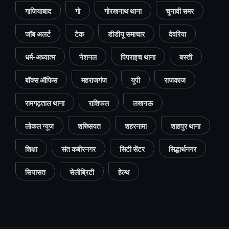
गाजियाबाद
गो
गोरखनाथ थाना
चुनावी समर
जॉब अलर्ट
टेक
डीडीयू समाचार
देवरिया
धर्म-अध्यात्म
नेशनल
पिपराइच थाना
बस्ती
बॉक्स ऑफिस
महराजगंज
यूपी
राजकाज
रामगढ़ताल थाना
राशिफल
लखनऊ
लोकल न्यूज
शख्सियत
शहरनामा
शाहपुर थाना
शिक्षा
संत कबीरनगर
सिटी सेंटर
सिद्धार्थनगर
सियासत
सेलीब्रिटी
हेल्थ