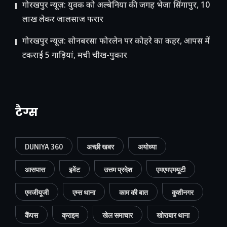
गोरखपुर न्यूज़: युवक को अल्बेनिया की जगह भेजा सिंगापुर, 10
लाख लेकर जालसाज फरार
गोरखपुर न्यूज़: सोनबरसा फोरलेन पर कोहरे का कहर, आपस में
टकराईं 5 गाड़ियां, मची चीख-पुकार
टैग्स
DUNIYA 360
अच्छी खबर
अयोध्या
आसपास
इवेंट
उत्तम प्रदेश
एमएमएमयूटी
एमजीयूजी
एम्स थाना
काम की बात
कुशीनगर
कैंपस
क्राइम
खेल समाचार
खोराबार थाना