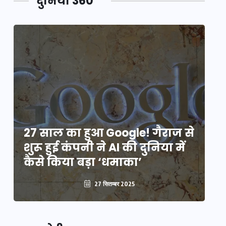
दुनिया 360
े
27 साल का हुआ Google! गैराज से
2
शुरू हुई कंपनी ने AI की दुनिया में
शु
कैसे किया बड़ा ‘धमाका’
कै
27 सितम्बर 2025