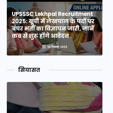
UPSSSC Lekhpal Recruitment
U
2025: यूपी में लेखपाल के पदों पर
20
बंपर भर्ती का विज्ञापन जारी, जानें
बं
कब से शुरू होंगे आवेदन
कब
16 दिसम्बर 2025
सियासत