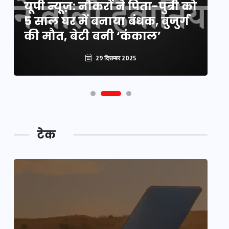
यूपी न्यूज़: नौकरों ने पिता-पुत्री को
मि
5 साल घर में बनाया बंधक, बुजुर्ग
वै
की मौत, बेटी बनी ‘कंकाल’
क
29 दिसम्बर 2025
टेक