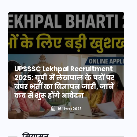
UPSSSC Lekhpal Recruitment
U
2025: यूपी में लेखपाल के पदों पर
20
बंपर भर्ती का विज्ञापन जारी, जानें
बं
कब से शुरू होंगे आवेदन
कब
16 दिसम्बर 2025
सियासत