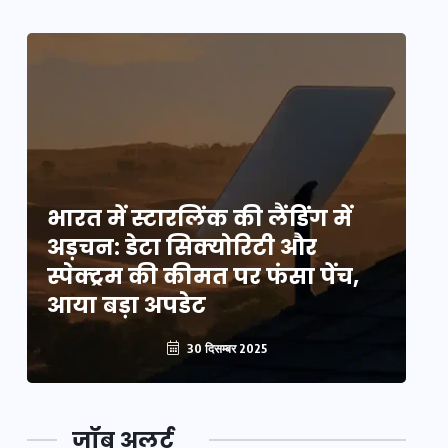
भारत में स्टारलिंक की लैंडिंग में
भा
अड़चन: डेटा सिक्योरिटी और
अ
स्पेक्ट्रम की कीमत पर फंसा पेंच,
स्
आया बड़ा अपडेट
आ
30 दिसम्बर 2025
जॉब अलर्ट