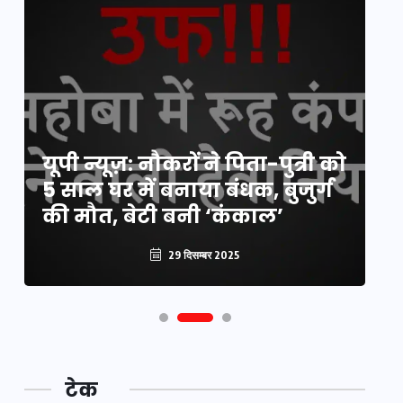
य
यूपी न्यूज़: नौकरों ने पिता-पुत्री को
मि
5 साल घर में बनाया बंधक, बुजुर्ग
वै
की मौत, बेटी बनी ‘कंकाल’
क
29 दिसम्बर 2025
टेक