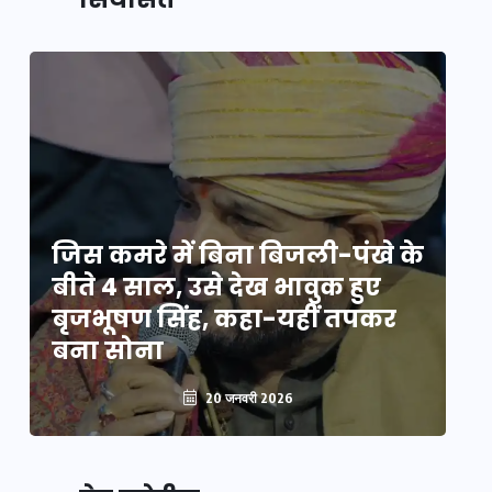
े
जिस कमरे में बिना बिजली-पंखे के
जि
बीते 4 साल, उसे देख भावुक हुए
बी
बृजभूषण सिंह, कहा-यहीं तपकर
ब
बना सोना
ब
20 जनवरी 2026