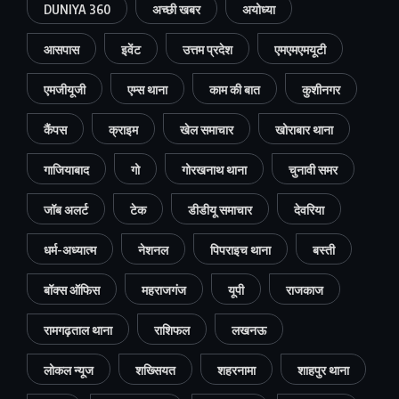
DUNIYA 360
अच्छी खबर
अयोध्या
आसपास
इवेंट
उत्तम प्रदेश
एमएमएमयूटी
एमजीयूजी
एम्स थाना
काम की बात
कुशीनगर
कैंपस
क्राइम
खेल समाचार
खोराबार थाना
गाजियाबाद
गो
गोरखनाथ थाना
चुनावी समर
जॉब अलर्ट
टेक
डीडीयू समाचार
देवरिया
धर्म-अध्यात्म
नेशनल
पिपराइच थाना
बस्ती
बॉक्स ऑफिस
महराजगंज
यूपी
राजकाज
रामगढ़ताल थाना
राशिफल
लखनऊ
लोकल न्यूज
शख्सियत
शहरनामा
शाहपुर थाना