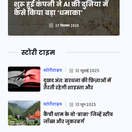
शुरू हुई कंपनी ने AI की दुनिया में
शु
कैसे किया बड़ा ‘धमाका’
कै
27 सितम्बर 2025
स्टोरी टाइम
स्टोरीटाइम
12 जुलाई 2025
दुखद अंत: सरधना की फ़िज़ाओं में
तैरती रहेगी शाइस्ता और
स्टोरीटाइम
13 जून 2025
कैंची धाम के वो ‘बाबा’ जिन्हें स्टीव
जॉब्स और जुकरबर्ग