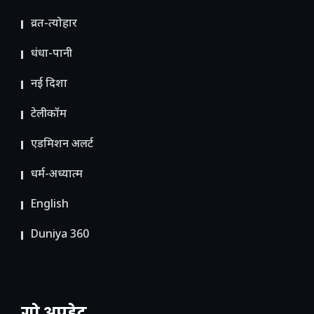
व्रत-त्योहार
धंधा-पानी
नई दिशा
टेलीकॉम
ए​डमिशन अलर्ट
धर्म-अध्यात्म
English
Duniya 360
गो अपडेट