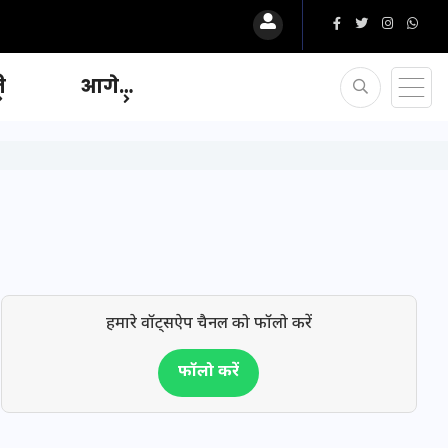
ि
आगे…
हमारे वॉट्सऐप चैनल को फॉलो करें
फॉलो करें