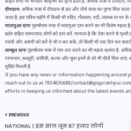
सहित सभी पर भगवान श्रीकृष्ण की कृपा होती है. अधिक मास में दीपदान, मा
दीपदान:
अधिक मास में दीपदान से व्रत और तीर्थ यात्रा का पुण्य मिल जाता ह
जाता है. इस पवित्र महीने में किसी भी मंदिर, गौशाला, नदी, तालाब या घर क
मालपुआ दानः
पुरुषोत्तम मास में मालपुआ दान करने का भी विशेष महत्व है.
बर्तन सहित जरूरतमंद लोगों को दान करें. मान्यता है कि ऐसा करने से पृथ्वी 
नवमी और अष्टमी को करें ये भी न कर सकें, तो किसी भी एक दिन कर सकते 
ताम्बूल दानः
पुरुषोत्तम मास में पान दान करने का भी महत्व बताया है. अधिक 
नागरपान, कस्तूरी, जावित्री, कत्था और चूना इनमें से जो भी चीजें मिल जाए
मुक्ति मिलती है.
If you have any news or information happening around yo
reach out to us at 7834836688/contact@gogorakhpur.com. 
भारत में स्टारलिंक की लैंडिंग में
efforts in keeping us informed about the latest events an
अड़चन: डेटा सिक्योरिटी और
स्पेक्ट्रम की कीमत पर फंसा पेंच,
PREVIOUS
आया बड़ा अपडेट
NATIONAL | इस साल जून 87 हजार लोगों
30 दिसम्बर 2025