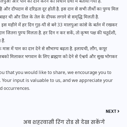
लपुआ और पान का दान करने का विधान ग्रंथों में बताया गया है.
ै और दीपदान से दरिद्रता दूर होती है. इस दान से सभी तीर्थों का पुण्य मिल
े बाहर धी और तिल के तेल के दीपक लगाने से समृद्धि मिलती है.
 इस महीने में हर दिन गुड़-घी से बने 33 मालपुआ कांसे के बर्तन में रखकर
दान जितना पुण्य मिलता है. हर दिन न कर सकें, तो कृष्ण पक्ष की चतुर्दशी,
हैं.
मास में पान का दान देने से सौभाग्य बढ़ता है. इलायची, लौंग, कपूर
ं. सबको मिलाकर भगवान के लिए ब्राह्मण को देने से ऐश्वर्य और सुख भोगकर
u that you would like to share, we encourage you to
Your input is valuable to us, and we appreciate your
भारत में स्टारलिंक की लैंडिंग में
d occurrences.
अड़चन: डेटा सिक्योरिटी और
स्पेक्ट्रम की कीमत पर फंसा पेंच,
NEXT
आया बड़ा अपडेट
अब शहरवासी रिंग रोड से देख सकेंगे
30 दिसम्बर 2025