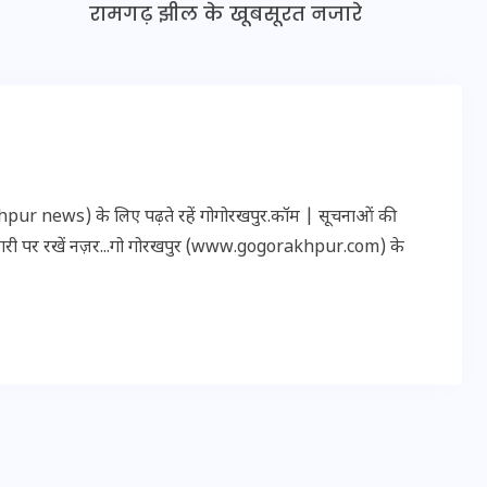
रामगढ़ झील के खूबसूरत नजारे
r news) के लिए पढ़ते रहें गोगोरखपुर.कॉम | सूचनाओं की
कारी पर रखें नज़र...गो गोरखपुर (www.gogorakhpur.com) के
UPSSSC Lekhpal Recruitment
2025: यूपी में लेखपाल के पदों
पर बंपर भर्ती का विज्ञापन जारी,
जानें कब से शुरू होंगे आवेदन