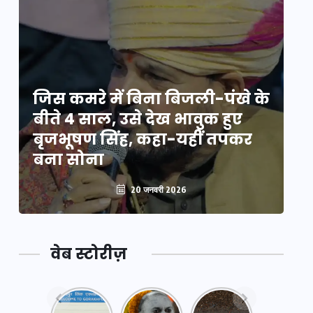
े
जिस कमरे में बिना बिजली-पंखे के
जि
बीते 4 साल, उसे देख भावुक हुए
बी
बृजभूषण सिंह, कहा-यहीं तपकर
ब
बना सोना
ब
20 जनवरी 2026
वेब स्टोरीज़
नया
महाकुंभ
महाकुंभ
एक्सप्रेसवे:
2025: कुछ
2025: