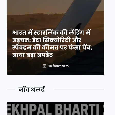
भारत में स्टारलिंक की लैंडिंग में
भा
अड़चन: डेटा सिक्योरिटी और
अ
स्पेक्ट्रम की कीमत पर फंसा पेंच,
स्
आया बड़ा अपडेट
आ
30 दिसम्बर 2025
जॉब अलर्ट