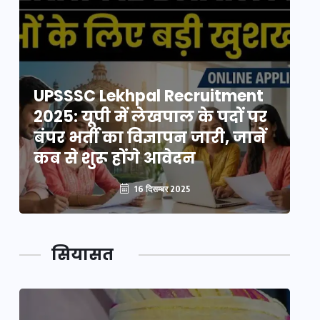
UPSSSC Lekhpal Recruitment
U
2025: यूपी में लेखपाल के पदों पर
20
बंपर भर्ती का विज्ञापन जारी, जानें
बं
कब से शुरू होंगे आवेदन
कब
16 दिसम्बर 2025
सियासत