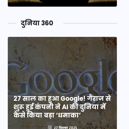
दुनिया 360
े
27 साल का हुआ Google! गैराज से
2
शुरू हुई कंपनी ने AI की दुनिया में
शु
कैसे किया बड़ा ‘धमाका’
कै
27 सितम्बर 2025