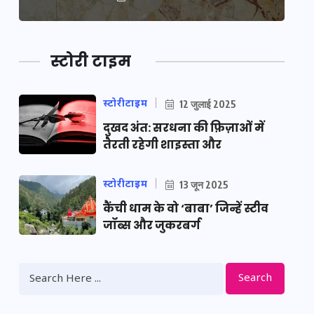
स्टोरी टाइम
स्टोरीटाइम
12 जुलाई 2025
दुखद अंत: सरधना की फ़िज़ाओं में
तैरती रहेगी शाइस्ता और
स्टोरीटाइम
13 जून 2025
कैंची धाम के वो ‘बाबा’ जिन्हें स्टीव
जॉब्स और जुकरबर्ग
Search