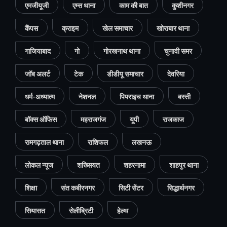
एमजीयूजी
एम्स थाना
काम की बात
कुशीनगर
कैंपस
क्राइम
खेल समाचार
खोराबार थाना
गाजियाबाद
गो
गोरखनाथ थाना
चुनावी समर
जॉब अलर्ट
टेक
डीडीयू समाचार
देवरिया
धर्म-अध्यात्म
नेशनल
पिपराइच थाना
बस्ती
बॉक्स ऑफिस
महराजगंज
यूपी
राजकाज
रामगढ़ताल थाना
राशिफल
लखनऊ
लोकल न्यूज
शख्सियत
शहरनामा
शाहपुर थाना
शिक्षा
संत कबीरनगर
सिटी सेंटर
सिद्धार्थनगर
सियासत
सेलीब्रिटी
हेल्थ