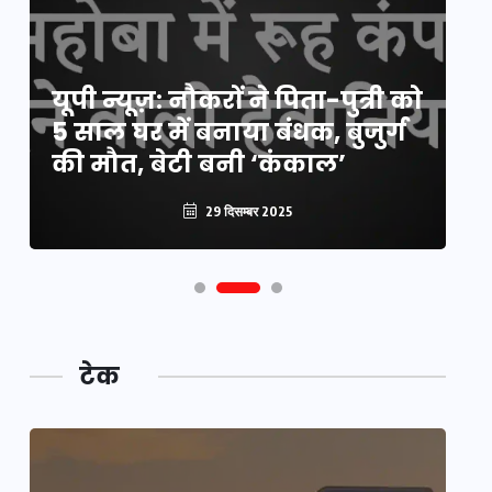
य
यूपी न्यूज़: नौकरों ने पिता-पुत्री को
मि
5 साल घर में बनाया बंधक, बुजुर्ग
वै
की मौत, बेटी बनी ‘कंकाल’
क
29 दिसम्बर 2025
टेक