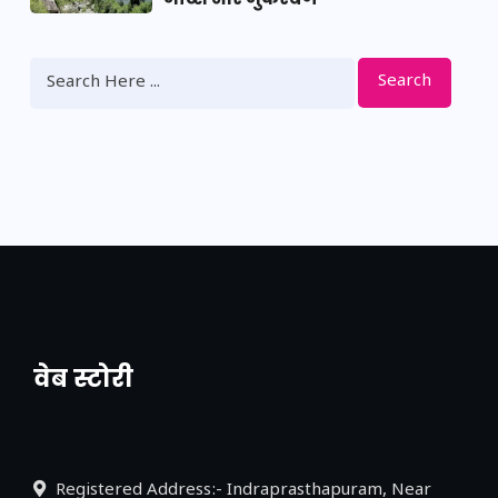
Search
वेब स्टोरी
नया एक्सप्रेसवे: पूर्वांचल का लक, डेवलपमेंट का
लिंक
Registered Address:- Indraprasthapuram, Near