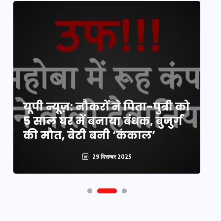
य
यूपी न्यूज़: नौकरों ने पिता-पुत्री को
मि
5 साल घर में बनाया बंधक, बुजुर्ग
वै
की मौत, बेटी बनी ‘कंकाल’
क
29 दिसम्बर 2025