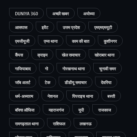
DUNIYA 360
अच्छी खबर
अयोध्या
आसपास
इवेंट
उत्तम प्रदेश
एमएमएमयूटी
एमजीयूजी
एम्स थाना
काम की बात
कुशीनगर
कैंपस
क्राइम
खेल समाचार
खोराबार थाना
गाजियाबाद
गो
गोरखनाथ थाना
चुनावी समर
जॉब अलर्ट
टेक
डीडीयू समाचार
देवरिया
धर्म-अध्यात्म
नेशनल
पिपराइच थाना
बस्ती
बॉक्स ऑफिस
महराजगंज
यूपी
राजकाज
रामगढ़ताल थाना
राशिफल
लखनऊ