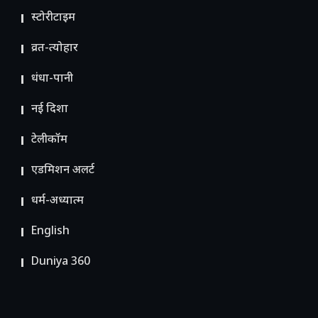
स्टोरीटाइम
व्रत-त्योहार
धंधा-पानी
नई दिशा
टेलीकॉम
ए​डमिशन अलर्ट
धर्म-अध्यात्म
English
Duniya 360