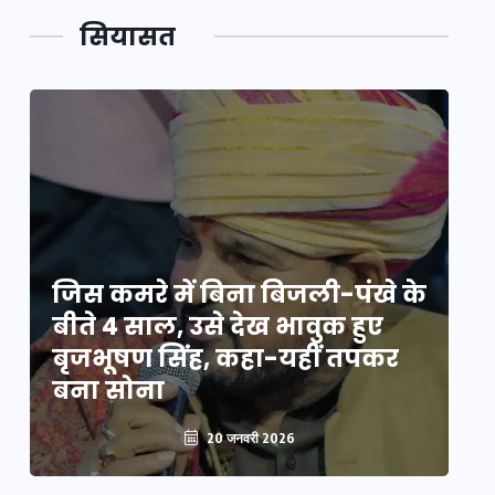
सियासत
े
जिस कमरे में बिना बिजली-पंखे के
जि
बीते 4 साल, उसे देख भावुक हुए
बी
बृजभूषण सिंह, कहा-यहीं तपकर
ब
बना सोना
ब
20 जनवरी 2026