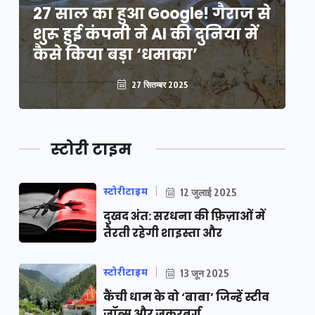
े
27 साल का हुआ Google! गैराज से
2
शुरू हुई कंपनी ने AI की दुनिया में
शु
कैसे किया बड़ा ‘धमाका’
कै
27 सितम्बर 2025
स्टोरी टाइम
स्टोरीटाइम
12 जुलाई 2025
दुखद अंत: सरधना की फ़िज़ाओं में
तैरती रहेगी शाइस्ता और
स्टोरीटाइम
13 जून 2025
कैंची धाम के वो ‘बाबा’ जिन्हें स्टीव
जॉब्स और जुकरबर्ग