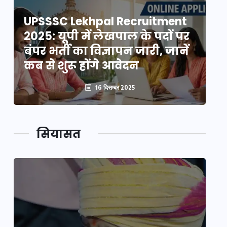
UPSSSC Lekhpal Recruitment
U
2025: यूपी में लेखपाल के पदों पर
20
बंपर भर्ती का विज्ञापन जारी, जानें
बं
कब से शुरू होंगे आवेदन
कब
16 दिसम्बर 2025
सियासत