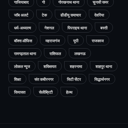
गाजियाबाद
गो
गोरखनाथ थाना
चुनावी समर
जॉब अलर्ट
टेक
डीडीयू समाचार
देवरिया
धर्म-अध्यात्म
नेशनल
पिपराइच थाना
बस्ती
बॉक्स ऑफिस
महराजगंज
यूपी
राजकाज
रामगढ़ताल थाना
राशिफल
लखनऊ
लोकल न्यूज
शख्सियत
शहरनामा
शाहपुर थाना
शिक्षा
संत कबीरनगर
सिटी सेंटर
सिद्धार्थनगर
सियासत
सेलीब्रिटी
हेल्थ