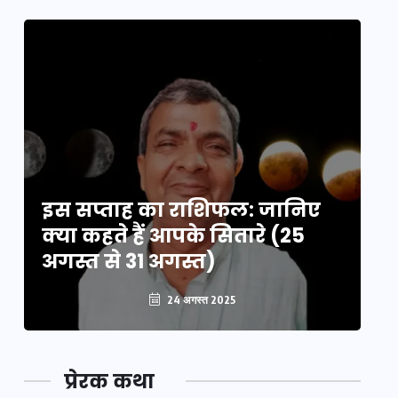
इस सप्ताह का राशिफल: जानिए
इ
क्या कहते हैं आपके सितारे (25
क्
अगस्त से 31 अगस्त)
अग
24 अगस्त 2025
प्रेरक कथा