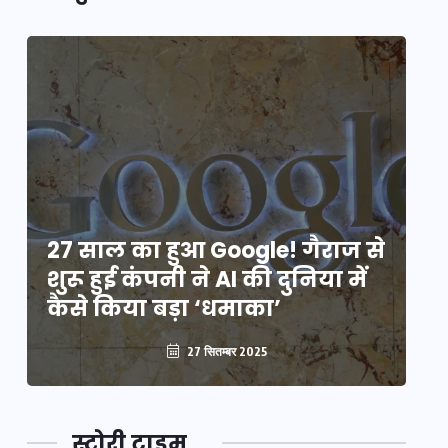
े
27 साल का हुआ Google! गैराज से
2
शुरू हुई कंपनी ने AI की दुनिया में
शु
कैसे किया बड़ा ‘धमाका’
कै
27 सितम्बर 2025
स्टोरी टाइम