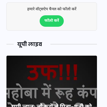
हमारे वॉट्सऐप चैनल को फॉलो करें
फॉलो करें
यूपी लाइव
य
यूपी न्यूज़: नौकरों ने पिता-पुत्री को
मि