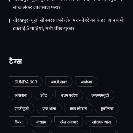
लाख लेकर जालसाज फरार
गोरखपुर न्यूज़: सोनबरसा फोरलेन पर कोहरे का कहर, आपस में
टकराईं 5 गाड़ियां, मची चीख-पुकार
टैग्स
DUNIYA 360
अच्छी खबर
अयोध्या
आसपास
इवेंट
उत्तम प्रदेश
एमएमएमयूटी
एमजीयूजी
एम्स थाना
काम की बात
कुशीनगर
कैंपस
क्राइम
खेल समाचार
खोराबार थाना