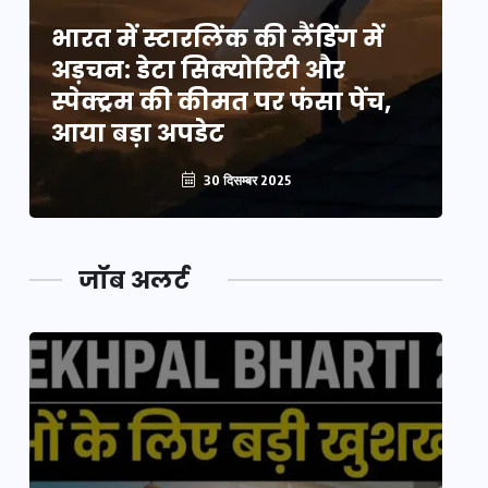
भारत में स्टारलिंक की लैंडिंग में
भा
अड़चन: डेटा सिक्योरिटी और
अ
स्पेक्ट्रम की कीमत पर फंसा पेंच,
स्
आया बड़ा अपडेट
आ
30 दिसम्बर 2025
जॉब अलर्ट