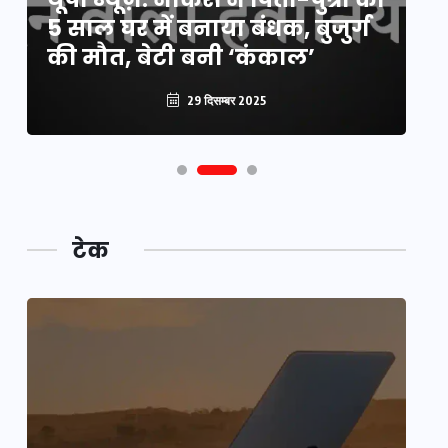
5 साल घर में बनाया बंधक, बुजुर्ग
वै
की मौत, बेटी बनी ‘कंकाल’
क
29 दिसम्बर 2025
टेक