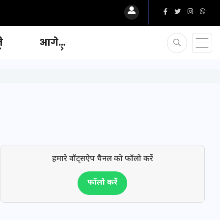
ि
आगे…
हमारे वॉट्सऐप चैनल को फॉलो करें
फॉलो करें