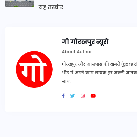
16 दिसम्बर 2025
यह तस्वीर
गो गोरखपुर ब्यूरो
About Author
गोरखपुर और आसपास की खबरों (gorakhpu
भीड़ में अपने काम लायक हर जरूरी जान
साथ.
जिस कमरे में बिना बिजली-पंखे
के बीते 4 साल, उसे देख भावुक
हुए बृजभूषण सिंह, कहा-यहीं
तपकर बना सोना