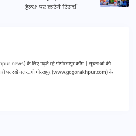
16 दिसम्बर 2025
हेल्थ’ पर करेंगे रिसर्च
r news) के लिए पढ़ते रहें गोगोरखपुर.कॉम | सूचनाओं की
कारी पर रखें नज़र...गो गोरखपुर (www.gogorakhpur.com) के
जिस कमरे में बिना बिजली-पंखे
के बीते 4 साल, उसे देख भावुक
हुए बृजभूषण सिंह, कहा-यहीं
तपकर बना सोना