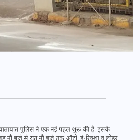
भारत में स्टारलिंक की लैंडिंग में
अड़चन: डेटा सिक्योरिटी और
स्पेक्ट्रम की कीमत पर फंसा पेंच,
आया बड़ा अपडेट
 यातायात पुलिस ने एक नई पहल शुरू की है. इसके
ुबह नौ बजे से रात नौ बजे तक ऑटो, ई-रिक्शा व लोडर
30 दिसम्बर 2025