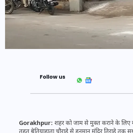
Follow us
भारत में स्टारलिंक की लैंडिंग में
अड़चन: डेटा सिक्योरिटी और
स्पेक्ट्रम की कीमत पर फंसा पेंच,
आया बड़ा अपडेट
Gorakhpur:
शहर को जाम से मुक्त कराने के लिए
तहत बेतियाहाता चौराहे से हनुमान मंदिर तिराहे तक स
30 दिसम्बर 2025