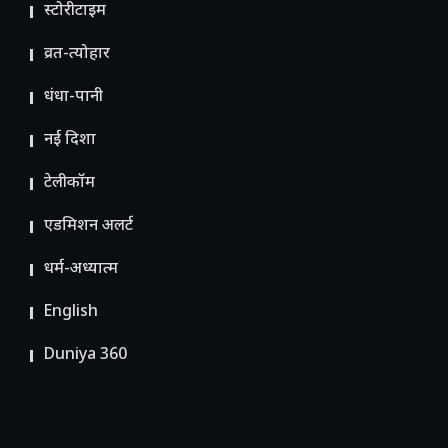
स्टोरीटाइम
व्रत-त्योहार
धंधा-पानी
नई दिशा
टेलीकॉम
ए​डमिशन अलर्ट
धर्म-अध्यात्म
English
Duniya 360