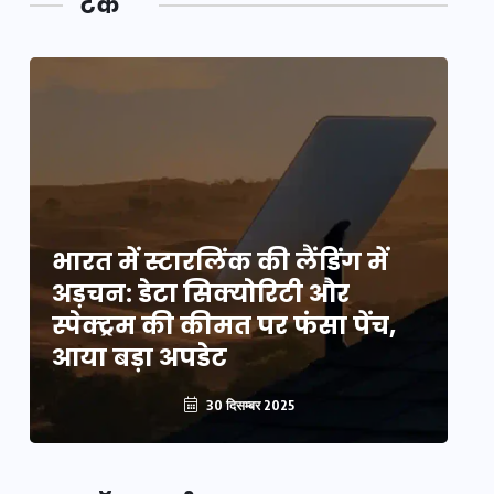
टेक
भारत में स्टारलिंक की लैंडिंग में
भा
अड़चन: डेटा सिक्योरिटी और
अ
स्पेक्ट्रम की कीमत पर फंसा पेंच,
स्
आया बड़ा अपडेट
आ
30 दिसम्बर 2025