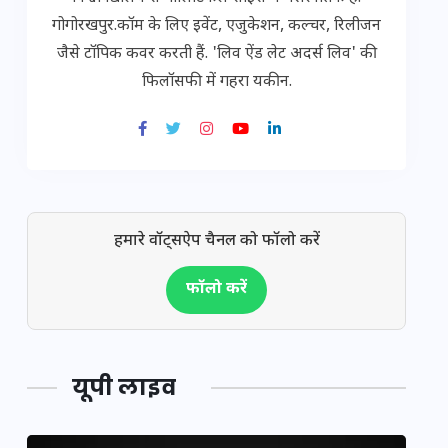
गोगोरखपुर.कॉम के लिए इवेंट, एजुकेशन, कल्चर, रिलीजन
जैसे टॉपिक कवर करती हैं. 'लिव ऐंड लेट अदर्स लिव' की
फिलॉसफी में गहरा यकीन.
हमारे वॉट्सऐप चैनल को फॉलो करें
फॉलो करें
यूपी लाइव