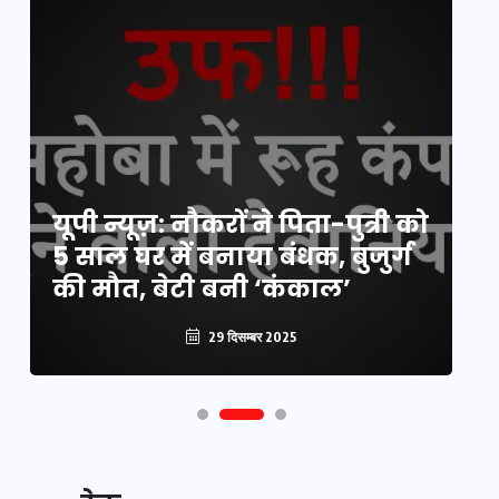
य
यूपी न्यूज़: नौकरों ने पिता-पुत्री को
मि
5 साल घर में बनाया बंधक, बुजुर्ग
वै
की मौत, बेटी बनी ‘कंकाल’
क
29 दिसम्बर 2025