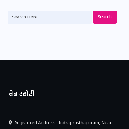
Search
वेब स्टोरी
नया एक्सप्रेसवे: पूर्वांचल का लक, डेवलपमेंट का
लिंक
Registered Address:- Indraprasthapuram, Near