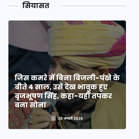
सियासत
े
जिस कमरे में बिना बिजली-पंखे के
जि
बीते 4 साल, उसे देख भावुक हुए
बी
बृजभूषण सिंह, कहा-यहीं तपकर
ब
बना सोना
ब
20 जनवरी 2026