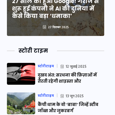
े
27 साल का हुआ Google! गैराज से
2
शुरू हुई कंपनी ने AI की दुनिया में
शु
कैसे किया बड़ा ‘धमाका’
कै
27 सितम्बर 2025
स्टोरी टाइम
स्टोरीटाइम
12 जुलाई 2025
दुखद अंत: सरधना की फ़िज़ाओं में
तैरती रहेगी शाइस्ता और
स्टोरीटाइम
13 जून 2025
कैंची धाम के वो ‘बाबा’ जिन्हें स्टीव
जॉब्स और जुकरबर्ग