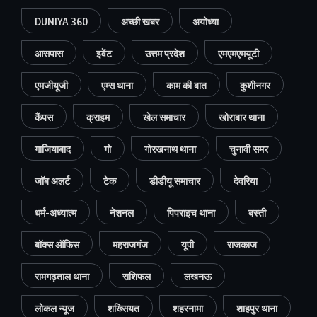
DUNIYA 360
अच्छी खबर
अयोध्या
आसपास
इवेंट
उत्तम प्रदेश
एमएमएमयूटी
एमजीयूजी
एम्स थाना
काम की बात
कुशीनगर
कैंपस
क्राइम
खेल समाचार
खोराबार थाना
गाजियाबाद
गो
गोरखनाथ थाना
चुनावी समर
जॉब अलर्ट
टेक
डीडीयू समाचार
देवरिया
धर्म-अध्यात्म
नेशनल
पिपराइच थाना
बस्ती
बॉक्स ऑफिस
महराजगंज
यूपी
राजकाज
रामगढ़ताल थाना
राशिफल
लखनऊ
लोकल न्यूज
शख्सियत
शहरनामा
शाहपुर थाना