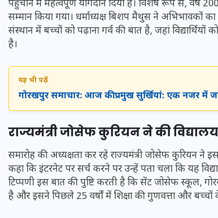
पहुंचाने में महत्वपूर्ण योगदान दिया है। विशेष रूप से, वर्ष 2
16 दिसम्बर 2025
सम्मान किया गया। धर्माध्यक्ष बिशप मैथुस ने अभिभावकों का ध
संस्थान में बच्चों को पढ़ाना गर्व की बात है, जहां विद्यार्थियो
है।
यह भी पढ़ें
गोरखपुर समाचार: आज की प्रमुख सुर्खियां: एक नजर में 
राज्यमंत्री जोसेफ कुरियन ने की विद्यालय
समारोह की अध्यक्षता कर रहे राज्यमंत्री जोसेफ कुरियन ने
जिस कमरे में बिना बिजली-पंखे
कहा कि इंटरनेट पर सर्च करने पर उन्हें पता चला कि यह विद्याल
के बीते 4 साल, उसे देख भावुक
टिप्पणी इस बात की पुष्टि करती है कि सेंट जोसेफ स्कूल, गोरखन
हुए बृजभूषण सिंह, कहा-यहीं
है और इसने पिछले 25 वर्षों में शिक्षा की गुणवत्ता और बच्चों 
तपकर बना सोना