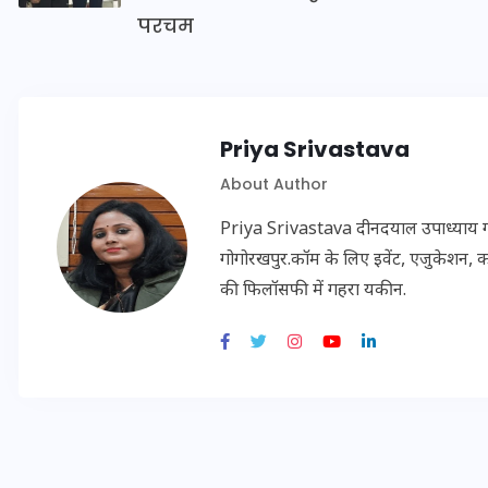
परचम
इस सप्ताह का राशिफल: जानिए
क्या कहते हैं आपके सितारे (25
Priya Srivastava
अगस्त से 31 अगस्त)
About Author
24 अगस्त 2025
Priya Srivastava दीनदयाल उपाध्याय गोरख
गोगोरखपुर.कॉम के लिए इवेंट, एजुकेशन, क
की फिलॉसफी में गहरा यकीन.