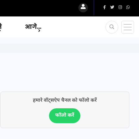
ि
आगे…
हमारे वॉट्सऐप चैनल को फॉलो करें
फॉलो करें