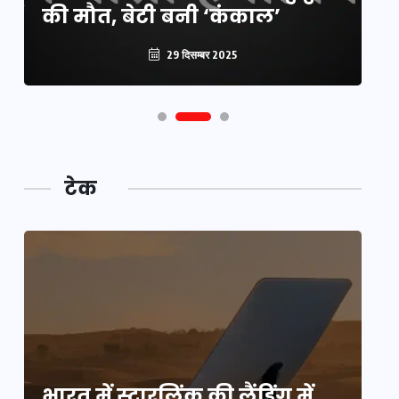
की मौत, बेटी बनी ‘कंकाल’
क
29 दिसम्बर 2025
टेक
भारत में स्टारलिंक की लैंडिंग में
भा