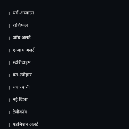
धर्म-अध्यात्म
राशिफल
जॉब अलर्ट
एग्जाम अलर्ट
स्टोरीटाइम
व्रत-त्योहार
धंधा-पानी
नई दिशा
टेलीकॉम
ए​डमिशन अलर्ट