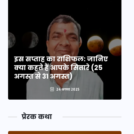
इस सप्ताह का राशिफल: जानिए
इ
क्या कहते हैं आपके सितारे (25
क्
अगस्त से 31 अगस्त)
अग
24 अगस्त 2025
प्रेरक कथा