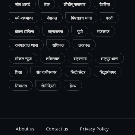
जॉब अलर्ट
टेक
डीडीयू समाचार
देवरिया
धर्म-अध्यात्म
नेशनल
पिपराइच थाना
बस्ती
बॉक्स ऑफिस
महराजगंज
यूपी
राजकाज
रामगढ़ताल थाना
राशिफल
लखनऊ
लोकल न्यूज
शख्सियत
शहरनामा
शाहपुर थाना
शिक्षा
संत कबीरनगर
सिटी सेंटर
सिद्धार्थनगर
सियासत
सेलीब्रिटी
हेल्थ
About us
Contact us
Privacy Policy