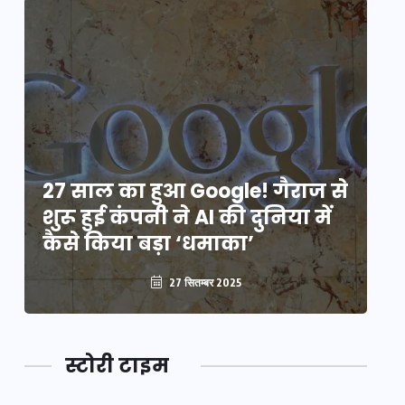
े
27 साल का हुआ Google! गैराज से
2
शुरू हुई कंपनी ने AI की दुनिया में
शु
कैसे किया बड़ा ‘धमाका’
कै
27 सितम्बर 2025
स्टोरी टाइम