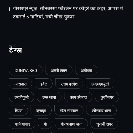
गोरखपुर न्यूज़: सोनबरसा फोरलेन पर कोहरे का कहर, आपस में
टकराईं 5 गाड़ियां, मची चीख-पुकार
टैग्स
DUNIYA 360
अच्छी खबर
अयोध्या
आसपास
इवेंट
उत्तम प्रदेश
एमएमएमयूटी
एमजीयूजी
एम्स थाना
काम की बात
कुशीनगर
कैंपस
क्राइम
खेल समाचार
खोराबार थाना
गाजियाबाद
गो
गोरखनाथ थाना
चुनावी समर