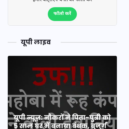
हमारे वॉट्सऐप चैनल को फॉलो करें
फॉलो करें
यूपी लाइव
य
यूपी न्यूज़: नौकरों ने पिता-पुत्री को
मि
5 साल घर में बनाया बंधक, बुजुर्ग
वै