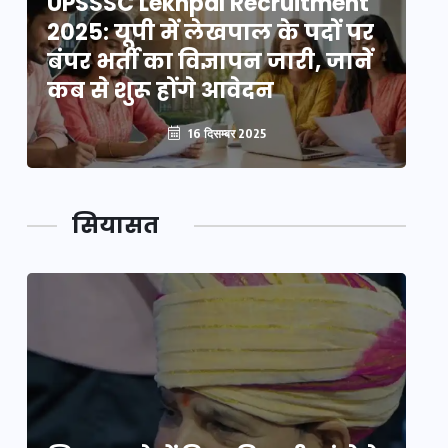
UPSSSC Lekhpal Recruitment
U
2025: यूपी में लेखपाल के पदों पर
20
बंपर भर्ती का विज्ञापन जारी, जानें
बं
कब से शुरू होंगे आवेदन
कब
16 दिसम्बर 2025
सियासत