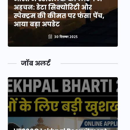
अड़चन: डेटा सिक्योरिटी और
अ
स्पेक्ट्रम की कीमत पर फंसा पेंच,
स्
आया बड़ा अपडेट
आ
30 दिसम्बर 2025
जॉब अलर्ट