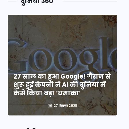
दुनिया 360
े
27 साल का हुआ Google! गैराज से
2
शुरू हुई कंपनी ने AI की दुनिया में
शु
कैसे किया बड़ा ‘धमाका’
कै
27 सितम्बर 2025