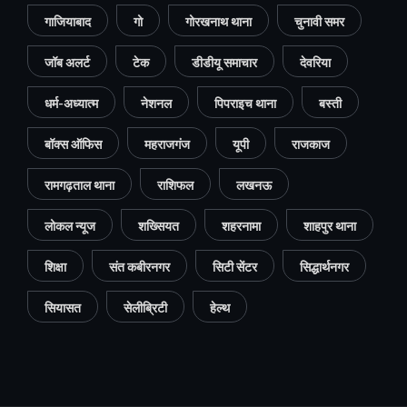
गाजियाबाद
गो
गोरखनाथ थाना
चुनावी समर
जॉब अलर्ट
टेक
डीडीयू समाचार
देवरिया
धर्म-अध्यात्म
नेशनल
पिपराइच थाना
बस्ती
बॉक्स ऑफिस
महराजगंज
यूपी
राजकाज
रामगढ़ताल थाना
राशिफल
लखनऊ
लोकल न्यूज
शख्सियत
शहरनामा
शाहपुर थाना
शिक्षा
संत कबीरनगर
सिटी सेंटर
सिद्धार्थनगर
सियासत
सेलीब्रिटी
हेल्थ