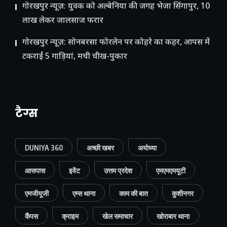
गोरखपुर न्यूज़: युवक को अल्बेनिया की जगह भेजा सिंगापुर, 10
लाख लेकर जालसाज फरार
गोरखपुर न्यूज़: सोनबरसा फोरलेन पर कोहरे का कहर, आपस में
टकराईं 5 गाड़ियां, मची चीख-पुकार
टैग्स
DUNIYA 360
अच्छी खबर
अयोध्या
आसपास
इवेंट
उत्तम प्रदेश
एमएमएमयूटी
एमजीयूजी
एम्स थाना
काम की बात
कुशीनगर
कैंपस
क्राइम
खेल समाचार
खोराबार थाना