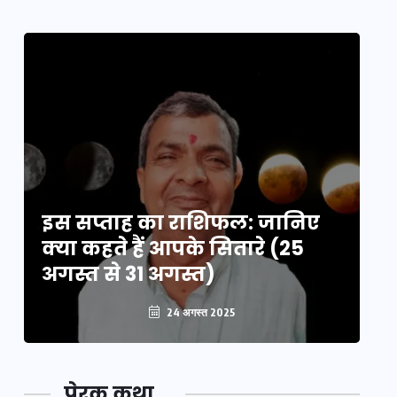
इस सप्ताह का राशिफल: जानिए
इ
क्या कहते हैं आपके सितारे (25
क्
अगस्त से 31 अगस्त)
अग
24 अगस्त 2025
प्रेरक कथा