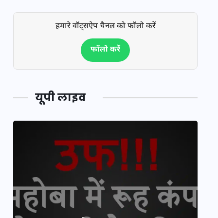
हमारे वॉट्सऐप चैनल को फॉलो करें
फॉलो करें
यूपी लाइव
य