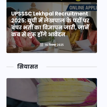
UPSSSC Lekhpal Recruitment
U
2025: यूपी में लेखपाल के पदों पर
20
बंपर भर्ती का विज्ञापन जारी, जानें
बं
कब से शुरू होंगे आवेदन
कब
16 दिसम्बर 2025
सियासत