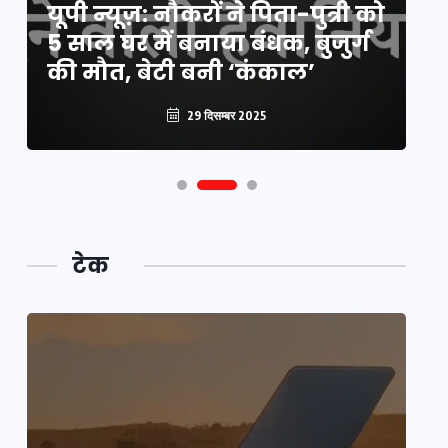
यूपी न्यूज़: नौकरों ने पिता-पुत्री को
मि
5 साल घर में बनाया बंधक, बुजुर्ग
वै
की मौत, बेटी बनी ‘कंकाल’
क
29 दिसम्बर 2025
टेक