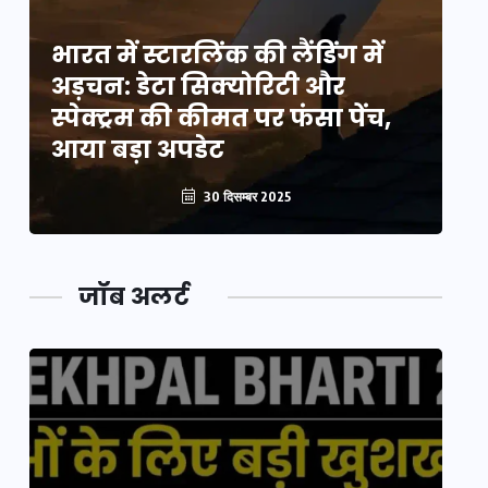
भारत में स्टारलिंक की लैंडिंग में
भा
अड़चन: डेटा सिक्योरिटी और
अ
स्पेक्ट्रम की कीमत पर फंसा पेंच,
स्
आया बड़ा अपडेट
आ
30 दिसम्बर 2025
जॉब अलर्ट