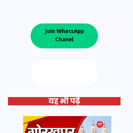
Join WhatsApp
Chanel
Follow us on
Google News
यह भी पढ़ें