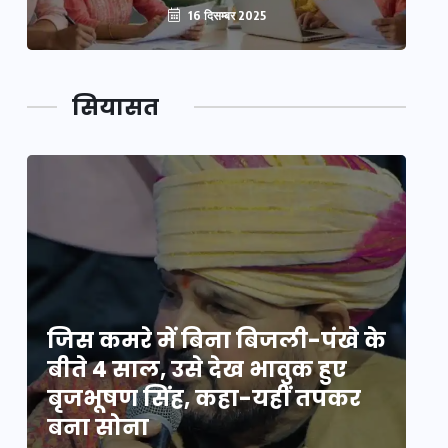
16 दिसम्बर 2025
सियासत
े
जिस कमरे में बिना बिजली-पंखे के
जि
बीते 4 साल, उसे देख भावुक हुए
बी
बृजभूषण सिंह, कहा-यहीं तपकर
ब
बना सोना
ब