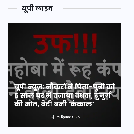
यूपी लाइव
य
यूपी न्यूज़: नौकरों ने पिता-पुत्री को
मि
5 साल घर में बनाया बंधक, बुजुर्ग
वै
की मौत, बेटी बनी ‘कंकाल’
क
29 दिसम्बर 2025