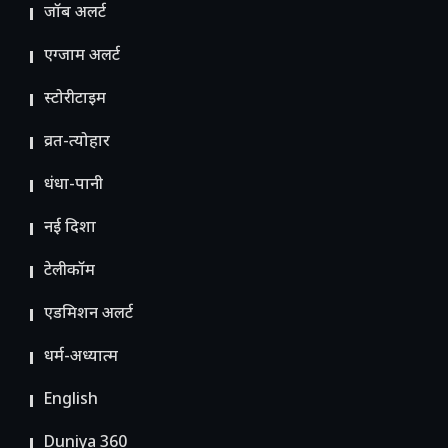
जॉब अलर्ट
एग्जाम अलर्ट
स्टोरीटाइम
व्रत-त्योहार
धंधा-पानी
नई दिशा
टेलीकॉम
ए​डमिशन अलर्ट
धर्म-अध्यात्म
English
Duniya 360