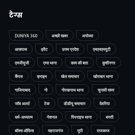
टैग्स
DUNIYA 360
अच्छी खबर
अयोध्या
आसपास
इवेंट
उत्तम प्रदेश
एमएमएमयूटी
एमजीयूजी
एम्स थाना
काम की बात
कुशीनगर
कैंपस
क्राइम
खेल समाचार
खोराबार थाना
गाजियाबाद
गो
गोरखनाथ थाना
चुनावी समर
जॉब अलर्ट
टेक
डीडीयू समाचार
देवरिया
धर्म-अध्यात्म
नेशनल
पिपराइच थाना
बस्ती
बॉक्स ऑफिस
महराजगंज
यूपी
राजकाज