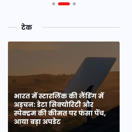
टेक
भारत में स्टारलिंक की लैंडिंग में
भा
अड़चन: डेटा सिक्योरिटी और
अ
स्पेक्ट्रम की कीमत पर फंसा पेंच,
स्
आया बड़ा अपडेट
आ