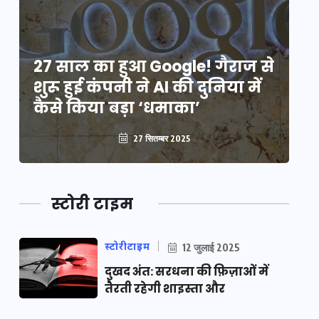
े
27 साल का हुआ Google! गैराज से
2
शुरू हुई कंपनी ने AI की दुनिया में
शु
कैसे किया बड़ा ‘धमाका’
कै
27 सितम्बर 2025
स्टोरी टाइम
स्टोरीटाइम
12 जुलाई 2025
दुखद अंत: सरधना की फ़िज़ाओं में
तैरती रहेगी शाइस्ता और