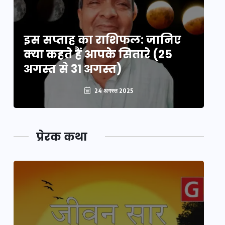
इस सप्ताह का राशिफल: जानिए
इ
क्या कहते हैं आपके सितारे (25
क्
अगस्त से 31 अगस्त)
अग
24 अगस्त 2025
प्रेरक कथा