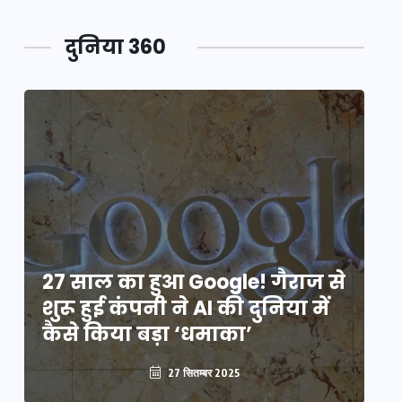
दुनिया 360
े
27 साल का हुआ Google! गैराज से
2
शुरू हुई कंपनी ने AI की दुनिया में
शु
कैसे किया बड़ा ‘धमाका’
कै
27 सितम्बर 2025