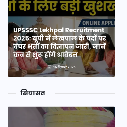
UPSSSC Lekhpal Recruitment
U
2025: यूपी में लेखपाल के पदों पर
20
बंपर भर्ती का विज्ञापन जारी, जानें
बं
कब से शुरू होंगे आवेदन
कब
16 दिसम्बर 2025
सियासत