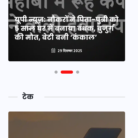
य
यूपी न्यूज़: नौकरों ने पिता-पुत्री को
मि
5 साल घर में बनाया बंधक, बुजुर्ग
वै
की मौत, बेटी बनी ‘कंकाल’
क
29 दिसम्बर 2025
टेक