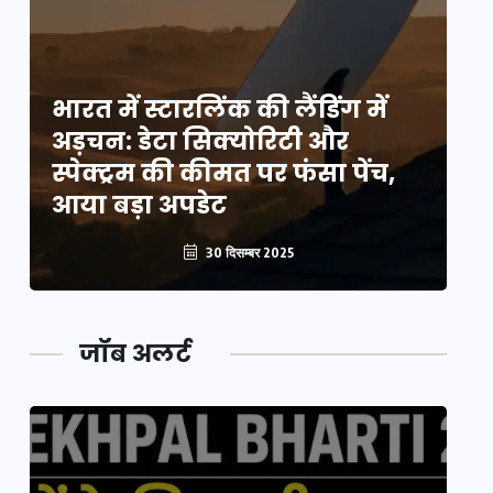
भारत में स्टारलिंक की लैंडिंग में
भा
अड़चन: डेटा सिक्योरिटी और
अ
स्पेक्ट्रम की कीमत पर फंसा पेंच,
स्
आया बड़ा अपडेट
आ
30 दिसम्बर 2025
जॉब अलर्ट