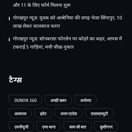
और 11 के लिए फॉर्म मिलना शुरू
गोरखपुर न्यूज़: युवक को अल्बेनिया की जगह भेजा सिंगापुर, 10
लाख लेकर जालसाज फरार
गोरखपुर न्यूज़: सोनबरसा फोरलेन पर कोहरे का कहर, आपस में
टकराईं 5 गाड़ियां, मची चीख-पुकार
टैग्स
DUNIYA 360
अच्छी खबर
अयोध्या
आसपास
इवेंट
उत्तम प्रदेश
एमएमएमयूटी
एमजीयूजी
एम्स थाना
काम की बात
कुशीनगर