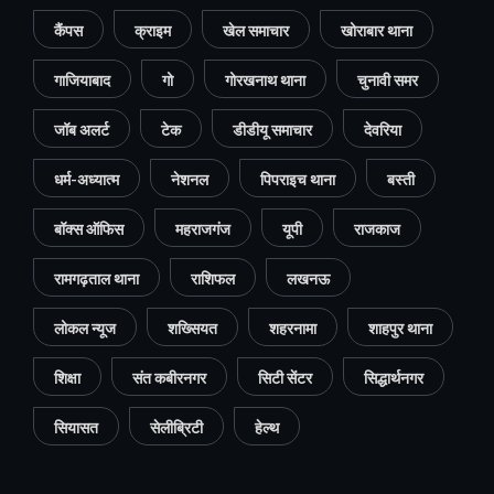
कैंपस
क्राइम
खेल समाचार
खोराबार थाना
गाजियाबाद
गो
गोरखनाथ थाना
चुनावी समर
जॉब अलर्ट
टेक
डीडीयू समाचार
देवरिया
धर्म-अध्यात्म
नेशनल
पिपराइच थाना
बस्ती
बॉक्स ऑफिस
महराजगंज
यूपी
राजकाज
रामगढ़ताल थाना
राशिफल
लखनऊ
लोकल न्यूज
शख्सियत
शहरनामा
शाहपुर थाना
शिक्षा
संत कबीरनगर
सिटी सेंटर
सिद्धार्थनगर
सियासत
सेलीब्रिटी
हेल्थ