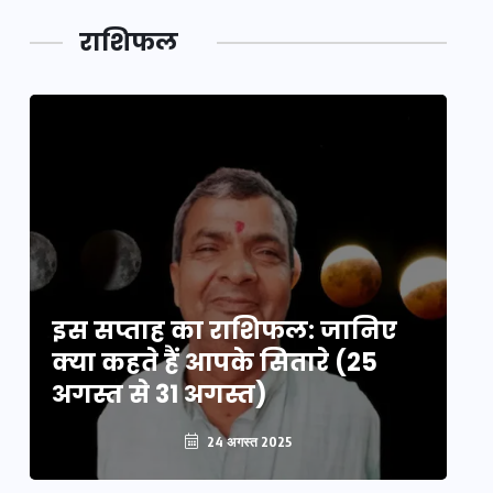
लक,
तथ्य…
मेले की…
डेवलपमेंट
राशिफल
का लिंक
इस सप्ताह का राशिफल: जानिए
इ
क्या कहते हैं आपके सितारे (25
क्
अगस्त से 31 अगस्त)
अग
24 अगस्त 2025