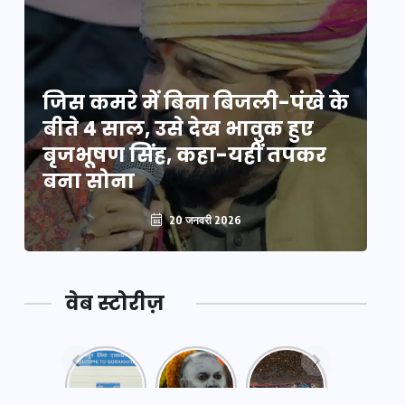
े
जिस कमरे में बिना बिजली-पंखे के
जि
बीते 4 साल, उसे देख भावुक हुए
बी
बृजभूषण सिंह, कहा-यहीं तपकर
ब
बना सोना
ब
20 जनवरी 2026
वेब स्टोरीज़
नया
महाकुंभ
महाकुंभ
एक्सप्रेसवे:
2025: कुछ
2025:
पूर्वांचल का
अनजाने
कहानी कुंभ