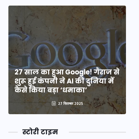
े
27 साल का हुआ Google! गैराज से
2
शुरू हुई कंपनी ने AI की दुनिया में
शु
कैसे किया बड़ा ‘धमाका’
कै
27 सितम्बर 2025
स्टोरी टाइम