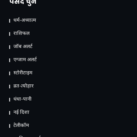
पसंद चुनें
धर्म-अध्यात्म
राशिफल
जॉब अलर्ट
एग्जाम अलर्ट
स्टोरीटाइम
व्रत-त्योहार
धंधा-पानी
नई दिशा
टेलीकॉम