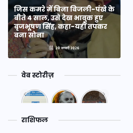
े
जिस कमरे में बिना बिजली-पंखे के
जि
बीते 4 साल, उसे देख भावुक हुए
बी
बृजभूषण सिंह, कहा-यहीं तपकर
ब
बना सोना
ब
20 जनवरी 2026
वेब स्टोरीज़
नया
महाकुंभ
महाकुंभ
एक्सप्रेसवे:
2025: कुछ
2025:
पूर्वांचल का
अनजाने
कहानी कुंभ
लक,
तथ्य…
मेले की…
डेवलपमेंट
राशिफल
का लिंक