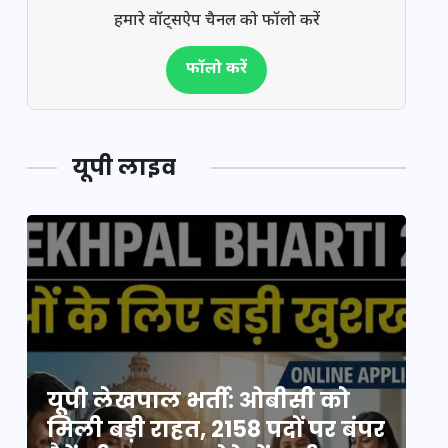
हमारे वॉट्सऐप चैनल को फॉलो करें
फॉलो करें
यूपी लाइव
यूपी लेखपाल भर्ती: ओबीसी को
ो
मिली बड़ी राहत, 2158 पदों पर बंपर
वो