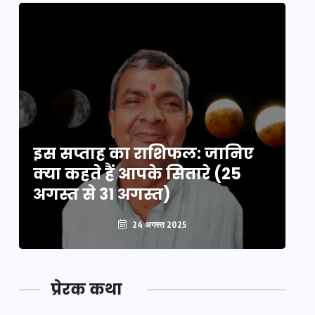
इस सप्ताह का राशिफल: जानिए
इ
क्या कहते हैं आपके सितारे (25
क्
अगस्त से 31 अगस्त)
अग
24 अगस्त 2025
प्रेरक कथा