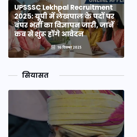
UPSSSC Lekhpal Recruitment
U
2025: यूपी में लेखपाल के पदों पर
20
बंपर भर्ती का विज्ञापन जारी, जानें
बं
कब से शुरू होंगे आवेदन
कब
16 दिसम्बर 2025
सियासत