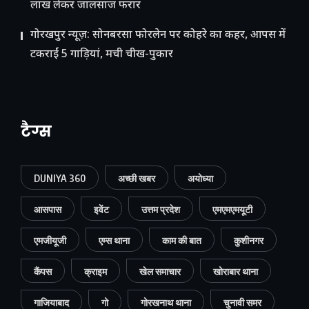
लाख लेकर जालसाज फरार
गोरखपुर न्यूज़: सोनबरसा फोरलेन पर कोहरे का कहर, आपस में
टकराईं 5 गाड़ियां, मची चीख-पुकार
टैग्स
DUNIYA 360
अच्छी खबर
अयोध्या
आसपास
इवेंट
उत्तम प्रदेश
एमएमएमयूटी
एमजीयूजी
एम्स थाना
काम की बात
कुशीनगर
कैंपस
क्राइम
खेल समाचार
खोराबार थाना
गाजियाबाद
गो
गोरखनाथ थाना
चुनावी समर