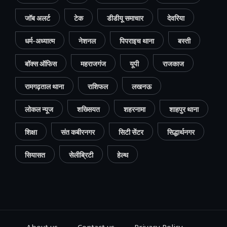
जॉब अलर्ट
टेक
डीडीयू समाचार
देवरिया
धर्म-अध्यात्म
नेशनल
पिपराइच थाना
बस्ती
बॉक्स ऑफिस
महराजगंज
यूपी
राजकाज
रामगढ़ताल थाना
राशिफल
लखनऊ
लोकल न्यूज
शख्सियत
शहरनामा
शाहपुर थाना
शिक्षा
संत कबीरनगर
सिटी सेंटर
सिद्धार्थनगर
सियासत
सेलीब्रिटी
हेल्थ