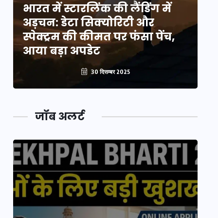
भारत में स्टारलिंक की लैंडिंग में
भा
अड़चन: डेटा सिक्योरिटी और
अ
स्पेक्ट्रम की कीमत पर फंसा पेंच,
स्
आया बड़ा अपडेट
आ
30 दिसम्बर 2025
जॉब अलर्ट