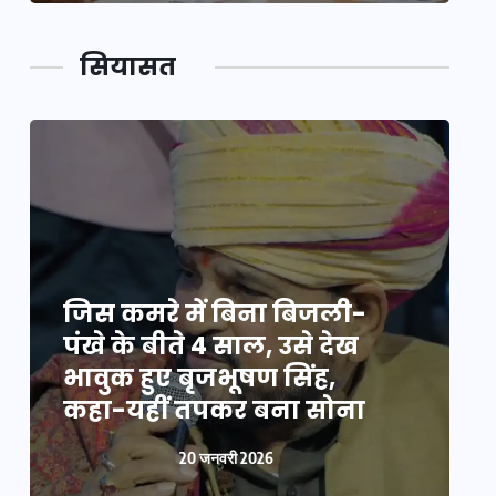
सियासत
जिस कमरे में बिना बिजली-
ज
पंखे के बीते 4 साल, उसे देख
प
भावुक हुए बृजभूषण सिंह,
भ
कहा-यहीं तपकर बना सोना
20 जनवरी 2026