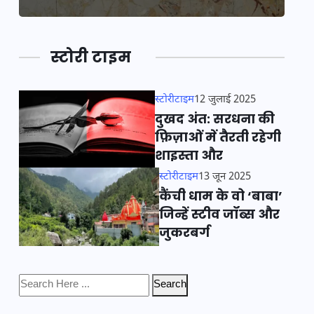
स्टोरी टाइम
स्टोरीटाइम
12 जुलाई 2025
दुखद अंत: सरधना की
फ़िज़ाओं में तैरती रहेगी
शाइस्ता और
स्टोरीटाइम
13 जून 2025
कैंची धाम के वो ‘बाबा’
जिन्हें स्टीव जॉब्स और
जुकरबर्ग
Search