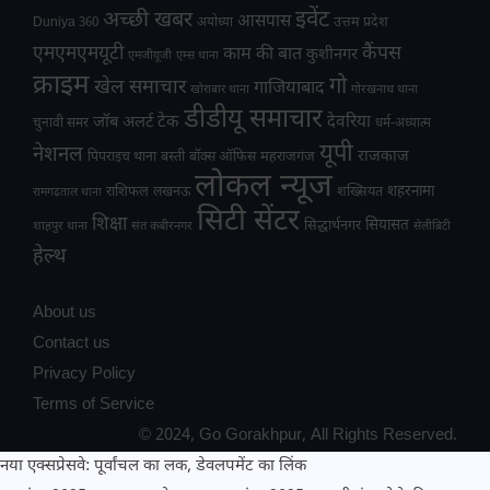
अच्छी खबर
इवेंट
आसपास
उत्तम प्रदेश
Duniya 360
अयोध्या
एमएमएमयूटी
कैंपस
काम की बात
कुशीनगर
एमजीयूजी
एम्स थाना
क्राइम
गो
खेल समाचार
गाजियाबाद
खोराबार थाना
गोरखनाथ थाना
डीडीयू समाचार
टेक
देवरिया
जॉब अलर्ट
चुनावी समर
धर्म-अध्यात्म
यूपी
नेशनल
राजकाज
महराजगंज
पिपराइच थाना
बस्ती
बॉक्स ऑफिस
लोकल न्यूज
राशिफल
शहरनामा
लखनऊ
शख्सियत
रामगढ़ताल थाना
सिटी सेंटर
शिक्षा
सियासत
सिद्धार्थनगर
शाहपुर थाना
संत कबीरनगर
सेलीब्रिटी
हेल्थ
About us
Contact us
Privacy Policy
Terms of Service
© 2024, Go Gorakhpur, All Rights Reserved.
नया एक्सप्रेसवे: पूर्वांचल का लक, डेवलपमेंट का लिंक