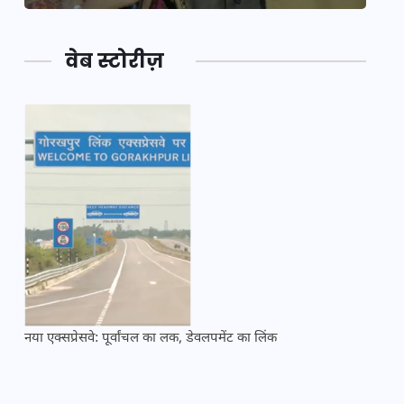
वेब स्टोरीज़
नया एक्सप्रेसवे: पूर्वांचल का लक, डेवलपमेंट का लिंक
महाकुं