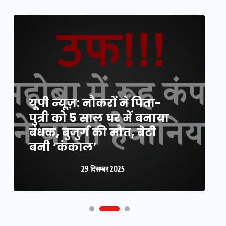
यूपी न्यूज़: नौकरों ने पिता-
य
पुत्री को 5 साल घर में बनाया
क
बंधक, बुजुर्ग की मौत, बेटी
प
बनी ‘कंकाल’
क
29 दिसम्बर 2025