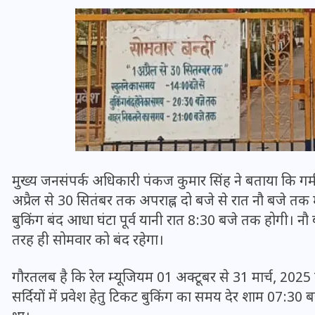
मुख्य जनसंपर्क अधिकारी पंकज कुमार सिंह ने बताया कि गर
अप्रैल से 30 सितंबर तक अपराह्न दो बजे से रात नौ बजे तक 
बुकिंग बंद आधा घंटा पूर्व यानी रात 8:30 बजे तक होगी। न
UPSSSC Lekhpal Recruitment
तरह ही सोमवार को बंद रहेगा।
2025: यूपी में लेखपाल के पदों
पर बंपर भर्ती का विज्ञापन जारी,
गौरतलब है कि रेल म्यूजियम 01 अक्टूबर से 31 मार्च, 2025
जानें कब से शुरू होंगे आवेदन
सर्दियों में प्रवेश हेतु टिकट बुकिंग का समय देर शाम 07:3