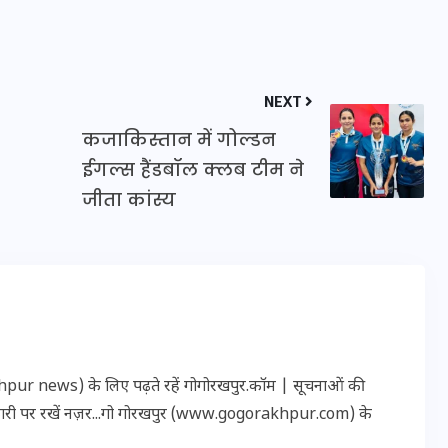
इस सप्ताह का राशिफल: जानिए
NEXT
क्या कहते हैं आपके सितारे (25
अगस्त से 31 अगस्त)
कजाकिस्तान में गोल्डन
ईगल्स हैंडबॉल क्लब टीम ने
24 अगस्त 2025
जीता कांस्य
r news) के लिए पढ़ते रहें गोगोरखपुर.कॉम | सूचनाओं की
कारी पर रखें नज़र...गो गोरखपुर (www.gogorakhpur.com) के