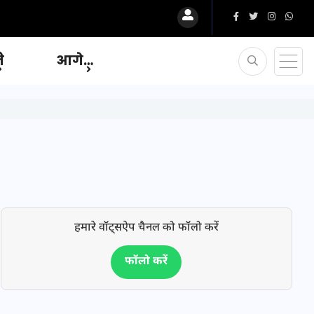
ि
आगे…
हमारे वॉट्सऐप चैनल को फॉलो करें
फॉलो करें