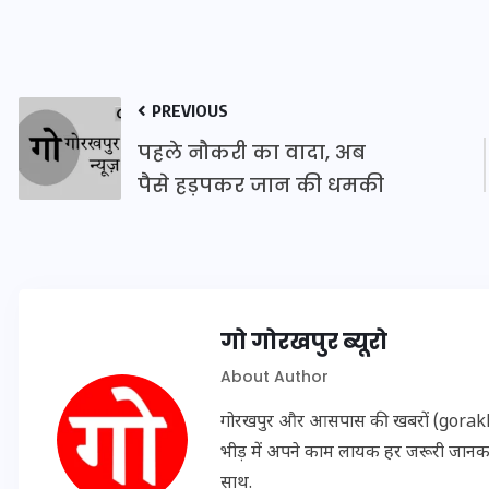
इस सप्ताह का राशिफल: जानिए
PREVIOUS
क्या कहते हैं आपके सितारे (25
अगस्त से 31 अगस्त)
पहले नौकरी का वादा, अब
पैसे हड़पकर जान की धमकी
24 अगस्त 2025
गो गोरखपुर ब्यूरो
About Author
गोरखपुर और आसपास की खबरों (gorakhpu
भीड़ में अपने काम लायक हर जरूरी जान
साथ.