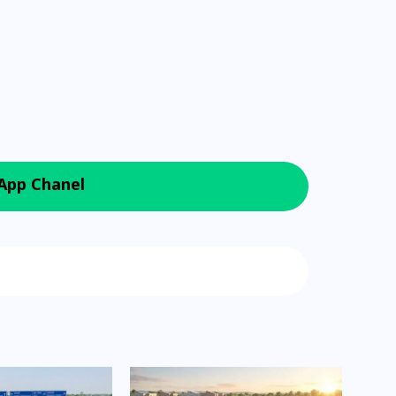
16 दिसम्बर 2025
App Chanel
 Google News
जिस कमरे में बिना बिजली-पंखे
के बीते 4 साल, उसे देख भावुक
हुए बृजभूषण सिंह, कहा-यहीं
तपकर बना सोना