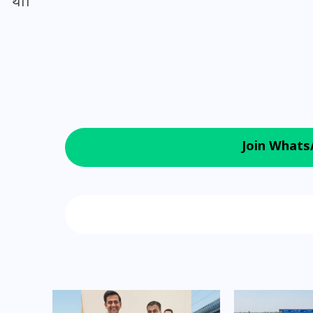
था।
16 दिसम्बर 2025
Join Whats
Follow us on
जिस कमरे में बिना बिजली-पंखे
के बीते 4 साल, उसे देख भावुक
हुए बृजभूषण सिंह, कहा-यहीं
तपकर बना सोना