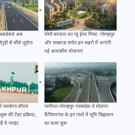
20 जनवरी 2026
्सप्रेसवे अब
योगी सरकार का न्यू ईयर गिफ्ट: गोरखपुर
़ी से सीधे जुड़ेगा
और लखनऊ समेत इन शहरों में आएंगी
नई आवासीय योजनाएं
 से चमकेगा सीएम
पानीपत-गोरखपुर एक्सप्रेस-वे योजना:
रू की टेंडर प्रक्रिया,
कैंपियरगंज के इन गांवों में भूमि चिह्नांकन
ं ये प्वाइंट
का काम शुरू