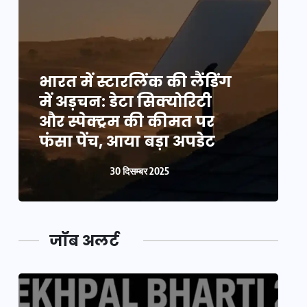
भारत में स्टारलिंक की लैंडिंग
भ
में अड़चन: डेटा सिक्योरिटी
म
और स्पेक्ट्रम की कीमत पर
औ
फंसा पेंच, आया बड़ा अपडेट
फ
30 दिसम्बर 2025
जॉब अलर्ट