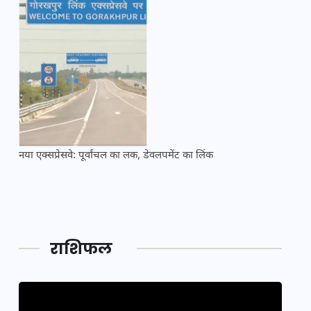
नया एक्सप्रेसवे: पूर्वांचल का लक, डेवलपमेंट का लिंक
महाकुं
राशिफल