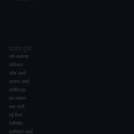
पसंद चुनें
धर्म-अध्यात्म
राशिफल
जॉब अलर्ट
एग्जाम अलर्ट
स्टोरीटाइम
व्रत-त्योहार
धंधा-पानी
नई दिशा
टेलीकॉम
ए​डमिशन अलर्ट