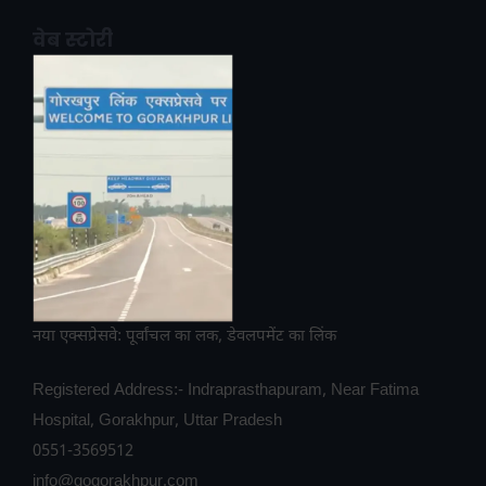
वेब स्टोरी
नया एक्सप्रेसवे: पूर्वांचल का लक, डेवलपमेंट का लिंक
Registered Address:- Indraprasthapuram, Near Fatima
Hospital, Gorakhpur, Uttar Pradesh
0551-3569512
info@gogorakhpur.com