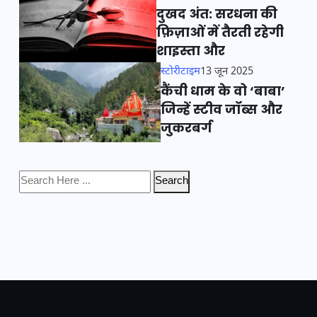
दुखद अंत: सरधना की
फ़िज़ाओं में तैरती रहेगी
शाइस्ता और
स्टोरीटाइम
13 जून 2025
कैंची धाम के वो ‘बाबा’
जिन्हें स्टीव जॉब्स और
जुकरबर्ग
Search