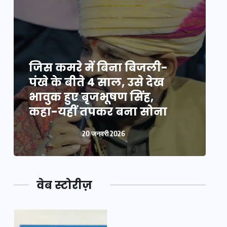
जिस कमरे में बिना बिजली-
ज
पंखे के बीते 4 साल, उसे देख
प
भावुक हुए बृजभूषण सिंह,
भ
कहा-यहीं तपकर बना सोना
20 जनवरी 2026
वेब स्टोरीज़