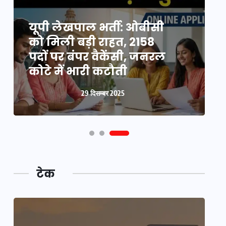
यूपी न्यूज़: नौकरों ने पिता-
यूपी लेखपाल भर्ती: ओबीसी
पुत्री को 5 साल घर में बनाया
को मिली बड़ी राहत, 2158
व
बंधक, बुजुर्ग की मौत, बेटी
पदों पर बंपर वैकेंसी, जनरल
क
बनी ‘कंकाल’
कोटे में भारी कटौती
न
29 दिसम्बर 2025
29 दिसम्बर 2025
टेक