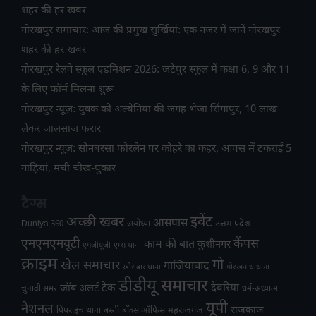
शहर की हर खबर
गोरखपुर समाचार: आज की प्रमुख सुर्खियां: एक नजर में जानें गोरखपुर
शहर की हर खबर
गोरखपुर रेलवे स्कूल एडमिशन 2026: जटेपुर स्कूल में कक्षा 6, 9 और 11
के लिए फॉर्म मिलना शुरू
गोरखपुर न्यूज़: युवक को अल्बेनिया की जगह भेजा सिंगापुर, 10 लाख
लेकर जालसाज फरार
गोरखपुर न्यूज़: सोनबरसा फोरलेन पर कोहरे का कहर, आपस में टकराईं 5
गाड़ियां, मची चीख-पुकार
टैग्स
अच्छी खबर
इवेंट
आसपास
उत्तम प्रदेश
Duniya 360
अयोध्या
एमएमएमयूटी
कैंपस
काम की बात
कुशीनगर
एमजीयूजी
एम्स थाना
क्राइम
गो
खेल समाचार
गाजियाबाद
खोराबार थाना
गोरखनाथ थाना
डीडीयू समाचार
टेक
देवरिया
जॉब अलर्ट
चुनावी समर
धर्म-अध्यात्म
यूपी
नेशनल
राजकाज
महराजगंज
पिपराइच थाना
बस्ती
बॉक्स ऑफिस