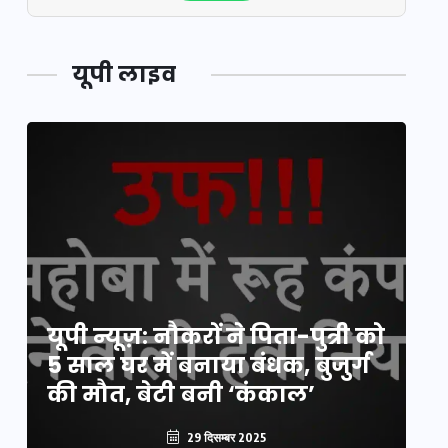
यूपी लाइव
य
यूपी न्यूज़: नौकरों ने पिता-पुत्री को
मि
5 साल घर में बनाया बंधक, बुजुर्ग
वै
की मौत, बेटी बनी ‘कंकाल’
क
29 दिसम्बर 2025