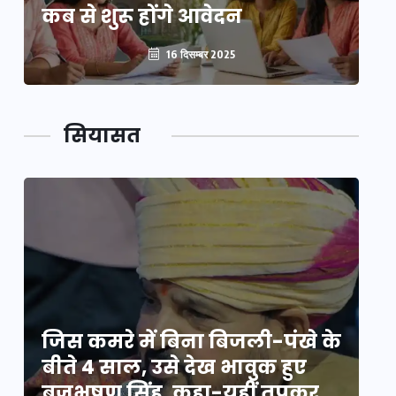
कब से शुरू होंगे आवेदन
कब
16 दिसम्बर 2025
सियासत
े
जिस कमरे में बिना बिजली-पंखे के
जि
बीते 4 साल, उसे देख भावुक हुए
बी
बृजभूषण सिंह, कहा-यहीं तपकर
ब