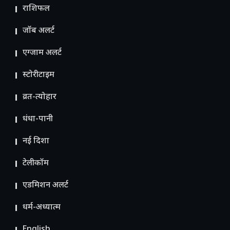
राशिफल
जॉब अलर्ट
एग्जाम अलर्ट
स्टोरीटाइम
व्रत-त्योहार
धंधा-पानी
नई दिशा
टेलीकॉम
ए​डमिशन अलर्ट
धर्म-अध्यात्म
English