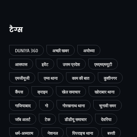
टैग्स
DUNIYA 360
अच्छी खबर
अयोध्या
आसपास
इवेंट
उत्तम प्रदेश
एमएमएमयूटी
एमजीयूजी
एम्स थाना
काम की बात
कुशीनगर
कैंपस
क्राइम
खेल समाचार
खोराबार थाना
गाजियाबाद
गो
गोरखनाथ थाना
चुनावी समर
जॉब अलर्ट
टेक
डीडीयू समाचार
देवरिया
धर्म-अध्यात्म
नेशनल
पिपराइच थाना
बस्ती