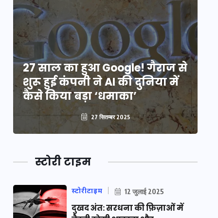
े
27 साल का हुआ Google! गैराज से
2
शुरू हुई कंपनी ने AI की दुनिया में
शु
कैसे किया बड़ा ‘धमाका’
कै
27 सितम्बर 2025
स्टोरी टाइम
स्टोरीटाइम
12 जुलाई 2025
दुखद अंत: सरधना की फ़िज़ाओं में