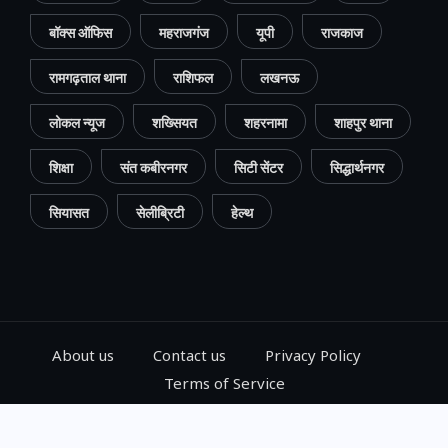
बॉक्स ऑफिस
महराजगंज
यूपी
राजकाज
रामगढ़ताल थाना
राशिफल
लखनऊ
लोकल न्यूज
शख्सियत
शहरनामा
शाहपुर थाना
शिक्षा
संत कबीरनगर
सिटी सेंटर
सिद्धार्थनगर
सियासत
सेलीब्रिटी
हेल्थ
About us
Contact us
Privacy Policy
Terms of Service
© 2024, Go Gorakhpur, All Rights Reserved.