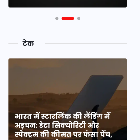
टेक
भारत में स्टारलिंक की लैंडिंग में
भा
अड़चन: डेटा सिक्योरिटी और
अ
स्पेक्ट्रम की कीमत पर फंसा पेंच,
स्