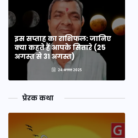
इस सप्ताह का राशिफल: जानिए
इ
क्या कहते हैं आपके सितारे (25
क्
अगस्त से 31 अगस्त)
अग
24 अगस्त 2025
प्रेरक कथा