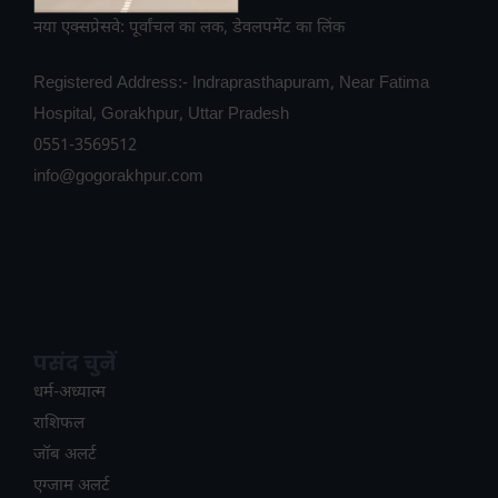
नया एक्सप्रेसवे: पूर्वांचल का लक, डेवलपमेंट का लिंक
Registered Address:- Indraprasthapuram, Near Fatima
Hospital, Gorakhpur, Uttar Pradesh
0551-3569512
info@gogorakhpur.com
पसंद चुनें
धर्म-अध्यात्म
राशिफल
जॉब अलर्ट
एग्जाम अलर्ट