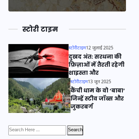
स्टोरी टाइम
स्टोरीटाइम
12 जुलाई 2025
दुखद अंत: सरधना की
फ़िज़ाओं में तैरती रहेगी
शाइस्ता और
स्टोरीटाइम
13 जून 2025
कैंची धाम के वो ‘बाबा’
जिन्हें स्टीव जॉब्स और
जुकरबर्ग
Search