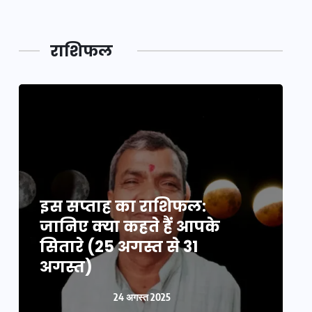
महाकुं
राशिफल
इस सप्ताह का राशिफल:
इ
जानिए क्या कहते हैं आपके
ज
सितारे (25 अगस्त से 31
स
अगस्त)
24 अगस्त 2025