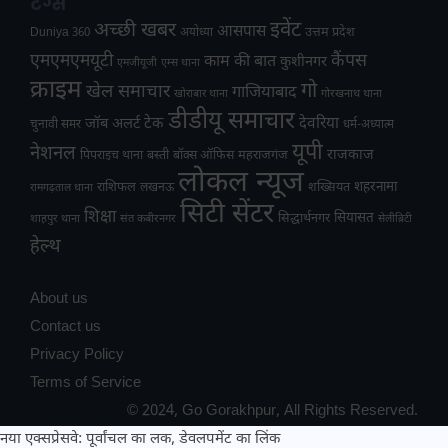
टैग्स
अच्छी खबर
इवेंट
आसपास
उत्तम प्रदेश
Duniya 360
अयोध्या
एमएमएमयूटी
कैंपस
काम की बात
कुशीनगर
एमजीयूजी
एम्स थाना
क्राइम
गो
खेल समाचार
गाजियाबाद
खोराबार थाना
गोरखनाथ थाना
डीडीयू समाचार
टेक
देवरिया
जॉब अलर्ट
चुनावी समर
धर्म-अध्यात्म
यूपी
नेशनल
राजकाज
महराजगंज
पिपराइच थाना
बस्ती
बॉक्स ऑफिस
लोकल न्यूज
राशिफल
शहरनामा
लखनऊ
शख्सियत
रामगढ़ताल थाना
सिटी सेंटर
शिक्षा
सियासत
सिद्धार्थनगर
शाहपुर थाना
संत कबीरनगर
सेलीब्रिटी
हेल्थ
About us
Contact us
Privacy Policy
Terms of Service
© 2024, Go Gorakhpur, All Rights Reserved.
नया एक्सप्रेसवे: पूर्वांचल का लक, डेवलपमेंट का लिंक