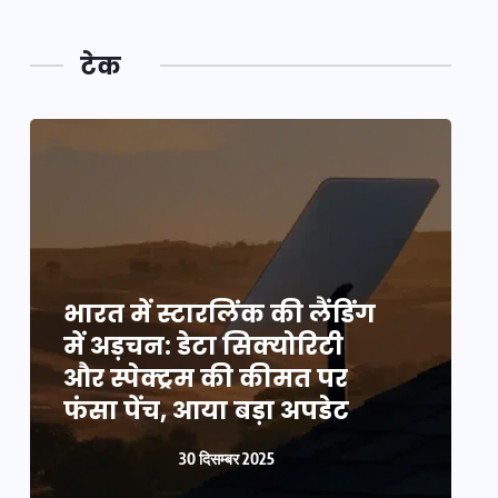
टेक
भारत में स्टारलिंक की लैंडिंग
भ
में अड़चन: डेटा सिक्योरिटी
म
और स्पेक्ट्रम की कीमत पर
औ
फंसा पेंच, आया बड़ा अपडेट
फ
30 दिसम्बर 2025