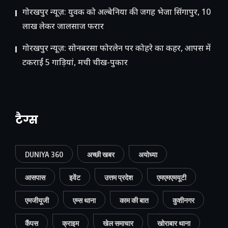
गोरखपुर न्यूज़: युवक को अल्बेनिया की जगह भेजा सिंगापुर, 10
लाख लेकर जालसाज फरार
गोरखपुर न्यूज़: सोनबरसा फोरलेन पर कोहरे का कहर, आपस में
टकराईं 5 गाड़ियां, मची चीख-पुकार
टैग्स
DUNIYA 360
अच्छी खबर
अयोध्या
आसपास
इवेंट
उत्तम प्रदेश
एमएमएमयूटी
एमजीयूजी
एम्स थाना
काम की बात
कुशीनगर
कैंपस
क्राइम
खेल समाचार
खोराबार थाना