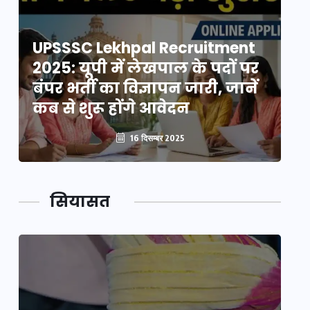
UPSSSC Lekhpal Recruitment
U
2025: यूपी में लेखपाल के पदों पर
20
बंपर भर्ती का विज्ञापन जारी, जानें
बं
कब से शुरू होंगे आवेदन
कब
16 दिसम्बर 2025
सियासत