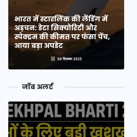
भारत में स्टारलिंक की लैंडिंग में
भा
अड़चन: डेटा सिक्योरिटी और
अ
स्पेक्ट्रम की कीमत पर फंसा पेंच,
स्
आया बड़ा अपडेट
आ
30 दिसम्बर 2025
जॉब अलर्ट