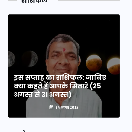
राशिफल
का लिंक
इस सप्ताह का राशिफल: जानिए
इ
क्या कहते हैं आपके सितारे (25
क्
अगस्त से 31 अगस्त)
अग
24 अगस्त 2025