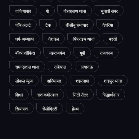
गाजियाबाद
गो
गोरखनाथ थाना
चुनावी समर
जॉब अलर्ट
टेक
डीडीयू समाचार
देवरिया
धर्म-अध्यात्म
नेशनल
पिपराइच थाना
बस्ती
बॉक्स ऑफिस
महराजगंज
यूपी
राजकाज
रामगढ़ताल थाना
राशिफल
लखनऊ
लोकल न्यूज
शख्सियत
शहरनामा
शाहपुर थाना
शिक्षा
संत कबीरनगर
सिटी सेंटर
सिद्धार्थनगर
सियासत
सेलीब्रिटी
हेल्थ