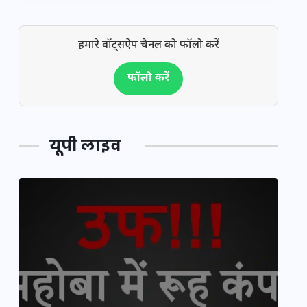
हमारे वॉट्सऐप चैनल को फॉलो करें
फॉलो करें
यूपी लाइव
य