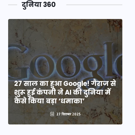
दुनिया 360
े
27 साल का हुआ Google! गैराज से
2
शुरू हुई कंपनी ने AI की दुनिया में
शु
कैसे किया बड़ा ‘धमाका’
कै
27 सितम्बर 2025