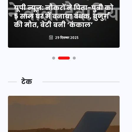
यूपी न्यूज़: नौकरों ने पिता-पुत्री को
मि
5 साल घर में बनाया बंधक, बुजुर्ग
वै
की मौत, बेटी बनी ‘कंकाल’
क
29 दिसम्बर 2025
टेक