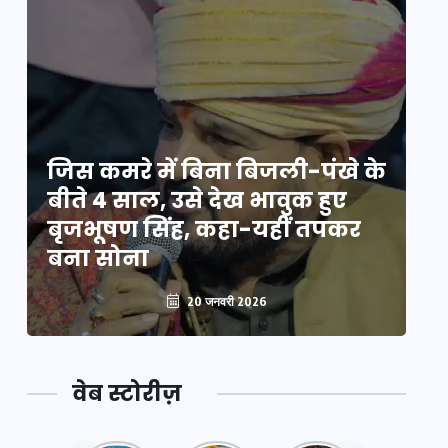
े
जिस कमरे में बिना बिजली-पंखे के
जि
बीते 4 साल, उसे देख भावुक हुए
बी
बृजभूषण सिंह, कहा-यहीं तपकर
ब
बना सोना
ब
20 जनवरी 2026
वेब स्टोरीज़