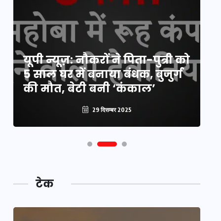
य
यूपी न्यूज़: नौकरों ने पिता-पुत्री को
मि
5 साल घर में बनाया बंधक, बुजुर्ग
वै
की मौत, बेटी बनी ‘कंकाल’
क
29 दिसम्बर 2025
टेक