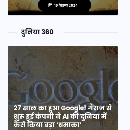
19 सितम्बर 2024
दुनिया 360
े
27 साल का हुआ Google! गैराज से
2
शुरू हुई कंपनी ने AI की दुनिया में
शु
कैसे किया बड़ा ‘धमाका’
कै