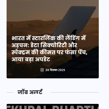
भारत में स्टारलिंक की लैंडिंग में
भा
अड़चन: डेटा सिक्योरिटी और
अ
स्पेक्ट्रम की कीमत पर फंसा पेंच,
स्
आया बड़ा अपडेट
आ
30 दिसम्बर 2025
जॉब अलर्ट