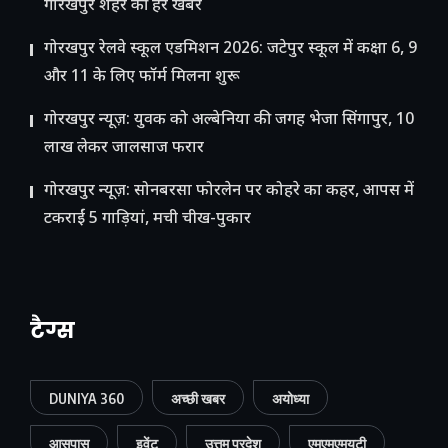
गोरखपुर शहर की हर खबर
गोरखपुर रेलवे स्कूल एडमिशन 2026: जटेपुर स्कूल में कक्षा 6, 9
और 11 के लिए फॉर्म मिलना शुरू
गोरखपुर न्यूज़: युवक को अल्बेनिया की जगह भेजा सिंगापुर, 10
लाख लेकर जालसाज फरार
गोरखपुर न्यूज़: सोनबरसा फोरलेन पर कोहरे का कहर, आपस में
टकराईं 5 गाड़ियां, मची चीख-पुकार
टैग्स
DUNIYA 360
अच्छी खबर
अयोध्या
आसपास
इवेंट
उत्तम प्रदेश
एमएमएमयूटी