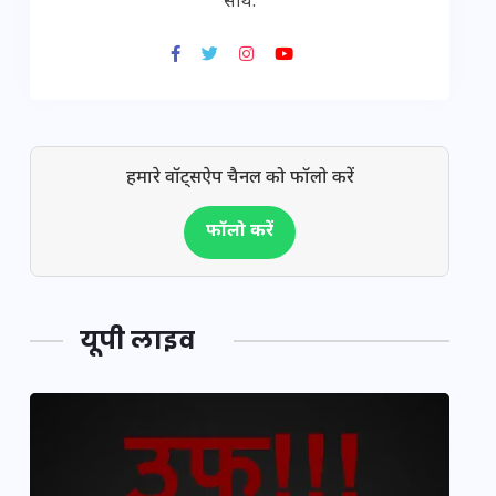
साथ.
हमारे वॉट्सऐप चैनल को फॉलो करें
फॉलो करें
यूपी लाइव