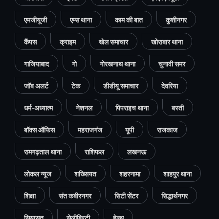
एमजीयूजी
एम्स थाना
काम की बात
कुशीनगर
कैंपस
क्राइम
खेल समाचार
खोराबार थाना
गाजियाबाद
गो
गोरखनाथ थाना
चुनावी समर
जॉब अलर्ट
टेक
डीडीयू समाचार
देवरिया
धर्म-अध्यात्म
नेशनल
पिपराइच थाना
बस्ती
बॉक्स ऑफिस
महराजगंज
यूपी
राजकाज
रामगढ़ताल थाना
राशिफल
लखनऊ
लोकल न्यूज
शख्सियत
शहरनामा
शाहपुर थाना
शिक्षा
संत कबीरनगर
सिटी सेंटर
सिद्धार्थनगर
सियासत
सेलीब्रिटी
हेल्थ