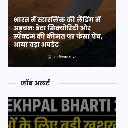
भारत में स्टारलिंक की लैंडिंग में
भा
अड़चन: डेटा सिक्योरिटी और
अ
स्पेक्ट्रम की कीमत पर फंसा पेंच,
स्
आया बड़ा अपडेट
आ
30 दिसम्बर 2025
जॉब अलर्ट