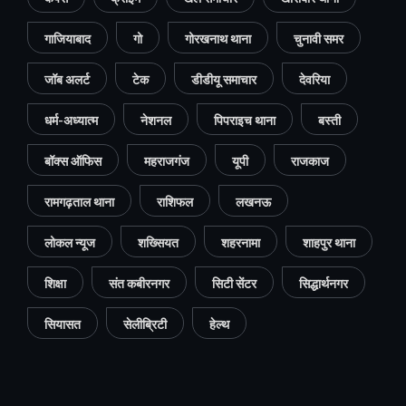
गाजियाबाद
गो
गोरखनाथ थाना
चुनावी समर
जॉब अलर्ट
टेक
डीडीयू समाचार
देवरिया
धर्म-अध्यात्म
नेशनल
पिपराइच थाना
बस्ती
बॉक्स ऑफिस
महराजगंज
यूपी
राजकाज
रामगढ़ताल थाना
राशिफल
लखनऊ
लोकल न्यूज
शख्सियत
शहरनामा
शाहपुर थाना
शिक्षा
संत कबीरनगर
सिटी सेंटर
सिद्धार्थनगर
सियासत
सेलीब्रिटी
हेल्थ