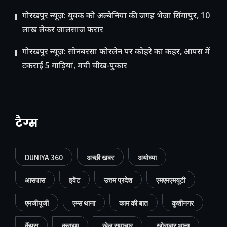
गोरखपुर न्यूज़: युवक को अल्बेनिया की जगह भेजा सिंगापुर, 10
लाख लेकर जालसाज फरार
गोरखपुर न्यूज़: सोनबरसा फोरलेन पर कोहरे का कहर, आपस में
टकराईं 5 गाड़ियां, मची चीख-पुकार
टैग्स
DUNIYA 360
अच्छी खबर
अयोध्या
आसपास
इवेंट
उत्तम प्रदेश
एमएमएमयूटी
एमजीयूजी
एम्स थाना
काम की बात
कुशीनगर
कैंपस
क्राइम
खेल समाचार
खोराबार थाना