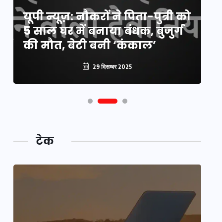
य
यूपी न्यूज़: नौकरों ने पिता-पुत्री को
मि
5 साल घर में बनाया बंधक, बुजुर्ग
वै
की मौत, बेटी बनी ‘कंकाल’
क
29 दिसम्बर 2025
टेक