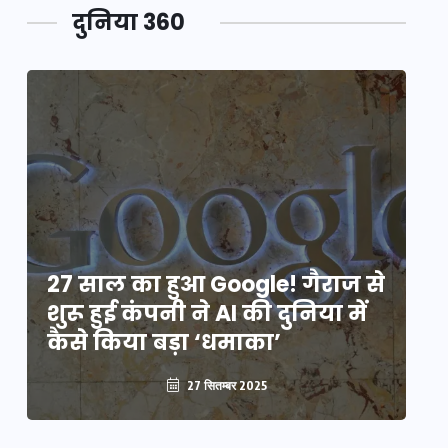
दुनिया 360
े
27 साल का हुआ Google! गैराज से
2
शुरू हुई कंपनी ने AI की दुनिया में
शु
कैसे किया बड़ा ‘धमाका’
कै
27 सितम्बर 2025