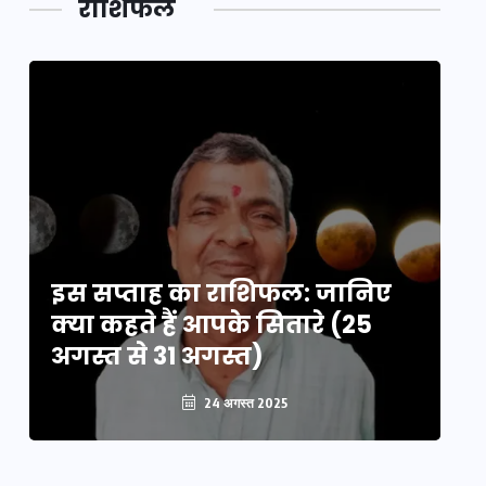
राशिफल
का लिंक
इस सप्ताह का राशिफल: जानिए
इ
क्या कहते हैं आपके सितारे (25
क्
अगस्त से 31 अगस्त)
अग
24 अगस्त 2025