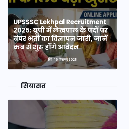
UPSSSC Lekhpal Recruitment
U
2025: यूपी में लेखपाल के पदों पर
20
बंपर भर्ती का विज्ञापन जारी, जानें
बं
कब से शुरू होंगे आवेदन
कब
16 दिसम्बर 2025
सियासत