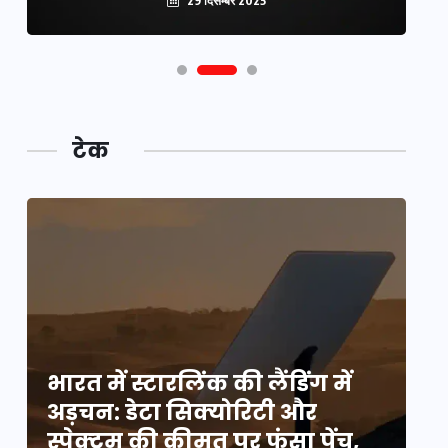
29 दिसम्बर 2025
टेक
भारत में स्टारलिंक की लैंडिंग में
भा
अड़चन: डेटा सिक्योरिटी और
अ
स्पेक्ट्रम की कीमत पर फंसा पेंच,
स्