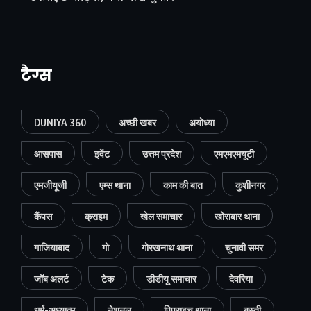
टैग्स
DUNIYA 360
अच्छी खबर
अयोध्या
आसपास
इवेंट
उत्तम प्रदेश
एमएमएमयूटी
एमजीयूजी
एम्स थाना
काम की बात
कुशीनगर
कैंपस
क्राइम
खेल समाचार
खोराबार थाना
गाजियाबाद
गो
गोरखनाथ थाना
चुनावी समर
जॉब अलर्ट
टेक
डीडीयू समाचार
देवरिया
धर्म-अध्यात्म
नेशनल
पिपराइच थाना
बस्ती