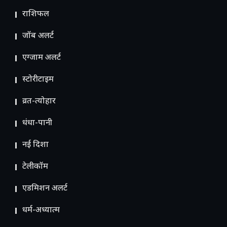
राशिफल
जॉब अलर्ट
एग्जाम अलर्ट
स्टोरीटाइम
व्रत-त्योहार
धंधा-पानी
नई दिशा
टेलीकॉम
ए​डमिशन अलर्ट
धर्म-अध्यात्म