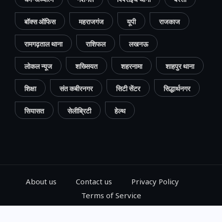
बॉक्स ऑफिस
महराजगंज
यूपी
राजकाज
रामगढ़ताल थाना
राशिफल
लखनऊ
लोकल न्यूज
शख्सियत
शहरनामा
शाहपुर थाना
शिक्षा
संत कबीरनगर
सिटी सेंटर
सिद्धार्थनगर
सियासत
सेलीब्रिटी
हेल्थ
About us
Contact us
Privacy Policy
Terms of Service
© 2024, Go Gorakhpur, All Rights Reserved.