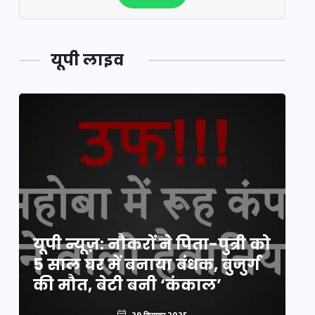
यूपी लाइव
य
यूपी न्यूज़: नौकरों ने पिता-पुत्री को
मि
5 साल घर में बनाया बंधक, बुजुर्ग
वै
की मौत, बेटी बनी ‘कंकाल’
क