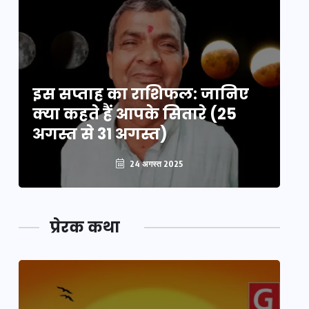
इस सप्ताह का राशिफल: जानिए
इ
क्या कहते हैं आपके सितारे (25
क्
अगस्त से 31 अगस्त)
अग
24 अगस्त 2025
प्रेरक कथा