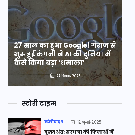
े
27 साल का हुआ Google! गैराज से
2
शुरू हुई कंपनी ने AI की दुनिया में
शु
कैसे किया बड़ा ‘धमाका’
कै
27 सितम्बर 2025
स्टोरी टाइम
स्टोरीटाइम
12 जुलाई 2025
दुखद अंत: सरधना की फ़िज़ाओं में