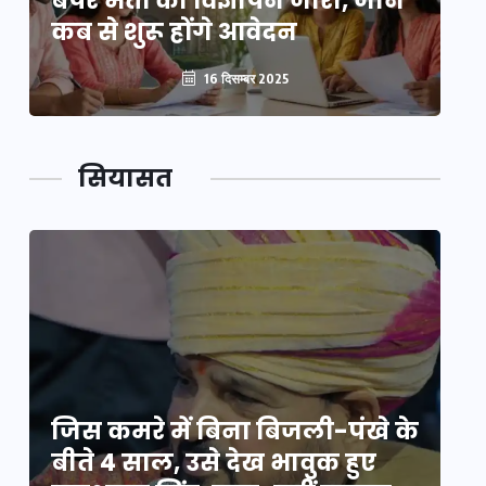
बंपर भर्ती का विज्ञापन जारी, जानें
बं
कब से शुरू होंगे आवेदन
कब
16 दिसम्बर 2025
सियासत
े
जिस कमरे में बिना बिजली-पंखे के
जि
बीते 4 साल, उसे देख भावुक हुए
बी