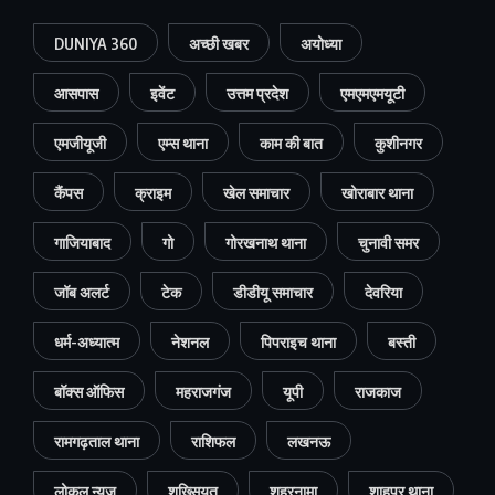
DUNIYA 360
अच्छी खबर
अयोध्या
आसपास
इवेंट
उत्तम प्रदेश
एमएमएमयूटी
एमजीयूजी
एम्स थाना
काम की बात
कुशीनगर
कैंपस
क्राइम
खेल समाचार
खोराबार थाना
गाजियाबाद
गो
गोरखनाथ थाना
चुनावी समर
जॉब अलर्ट
टेक
डीडीयू समाचार
देवरिया
धर्म-अध्यात्म
नेशनल
पिपराइच थाना
बस्ती
बॉक्स ऑफिस
महराजगंज
यूपी
राजकाज
रामगढ़ताल थाना
राशिफल
लखनऊ
लोकल न्यूज
शख्सियत
शहरनामा
शाहपुर थाना