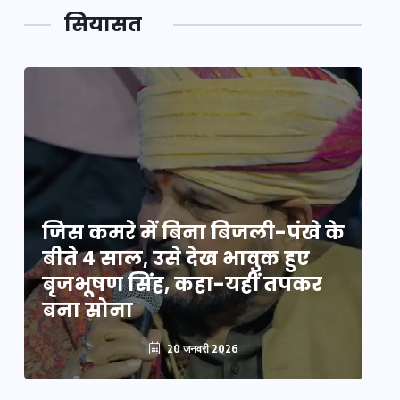
सियासत
े
जिस कमरे में बिना बिजली-पंखे के
जि
बीते 4 साल, उसे देख भावुक हुए
बी
बृजभूषण सिंह, कहा-यहीं तपकर
ब
बना सोना
ब
20 जनवरी 2026