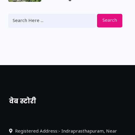
Search
वेब स्टोरी
नया एक्सप्रेसवे: पूर्वांचल का लक, डेवलपमेंट का
लिंक
Registered Address:- Indraprasthapuram, Near