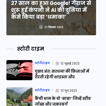
े
27 साल का हुआ Google! गैराज से
2
शुरू हुई कंपनी ने AI की दुनिया में
शु
कैसे किया बड़ा ‘धमाका’
कै
27 सितम्बर 2025
स्टोरी टाइम
स्टोरीटाइम
12 जुलाई 2025
दुखद अंत: सरधना की फ़िज़ाओं में
तैरती रहेगी शाइस्ता और
स्टोरीटाइम
13 जून 2025
कैंची धाम के वो ‘बाबा’ जिन्हें स्टीव
जॉब्स और जुकरबर्ग