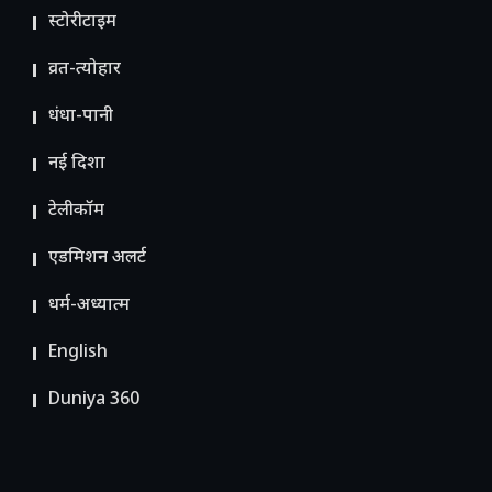
स्टोरीटाइम
व्रत-त्योहार
धंधा-पानी
नई दिशा
टेलीकॉम
ए​डमिशन अलर्ट
धर्म-अध्यात्म
English
Duniya 360