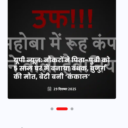
य
यूपी न्यूज़: नौकरों ने पिता-पुत्री को
मि
5 साल घर में बनाया बंधक, बुजुर्ग
वै
की मौत, बेटी बनी ‘कंकाल’
क
29 दिसम्बर 2025